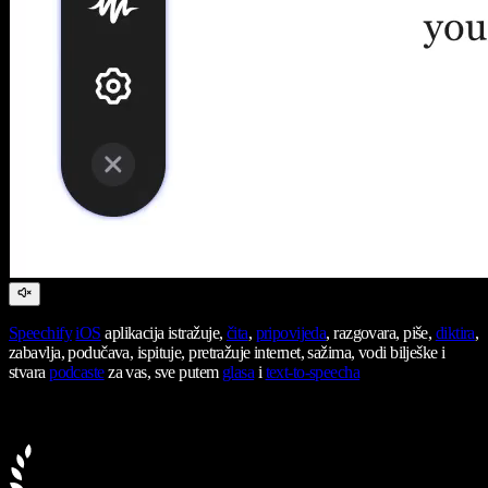
Speechify
iOS
aplikacija istražuje,
čita
,
pripovijeda
, razgovara, piše,
diktira
,
zabavlja, podučava, ispituje, pretražuje internet, sažima, vodi bilješke i
stvara
podcaste
za vas, sve putem
glasa
i
text-to-speecha