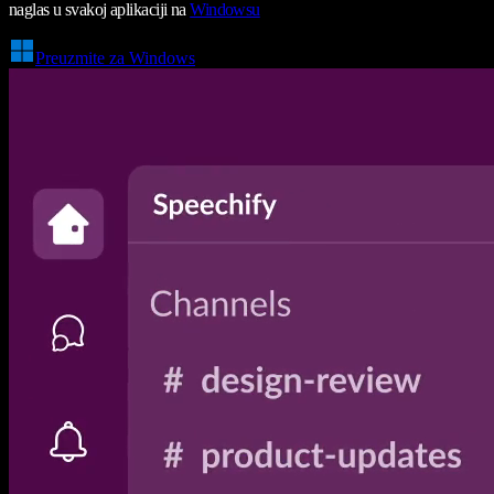
naglas u svakoj aplikaciji na
Windowsu
Preuzmite za Windows