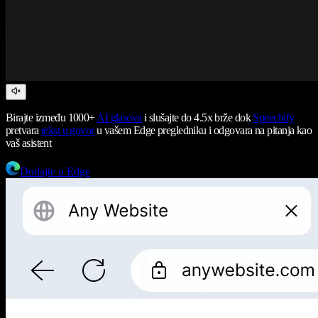
Birajte između 1000+
AI glasova
i slušajte do 4.5x brže dok
Speechify
pretvara
tekst u govor
u vašem Edge pregledniku i odgovara na pitanja kao
vaš asistent
Dodajte u Edge