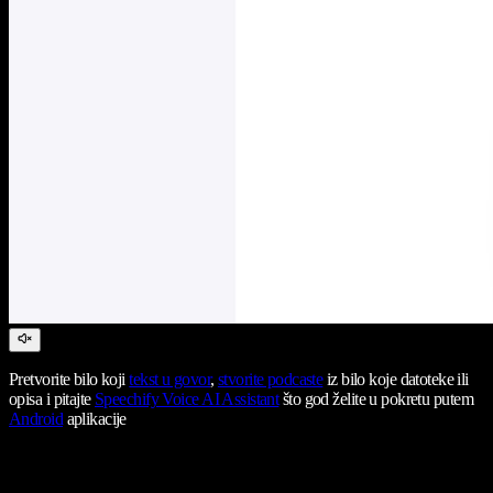
Pretvorite bilo koji
tekst u govor
,
stvorite podcaste
iz bilo koje datoteke ili
opisa i pitajte
Speechify Voice AI Assistant
što god želite u pokretu putem
Android
aplikacije