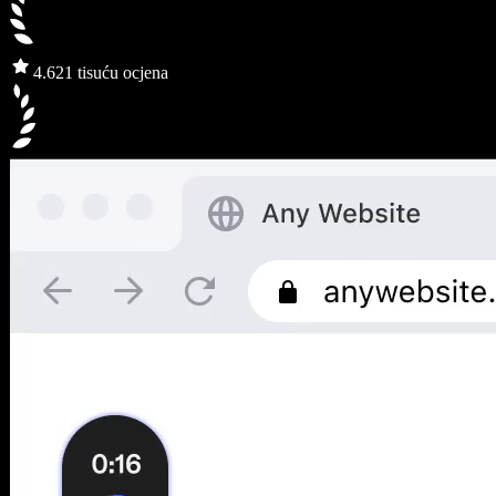
4.6
21 tisuću ocjena