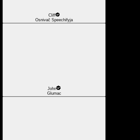
Cliff
Osnivač Speechifyja
John
Glumac