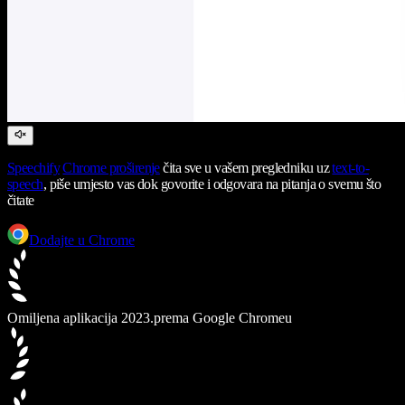
Speechify
Chrome proširenje
čita sve u vašem pregledniku uz
text-to-
speech
, piše umjesto vas dok govorite i odgovara na pitanja o svemu što
čitate
Dodajte u Chrome
Omiljena aplikacija 2023.
prema Google Chromeu