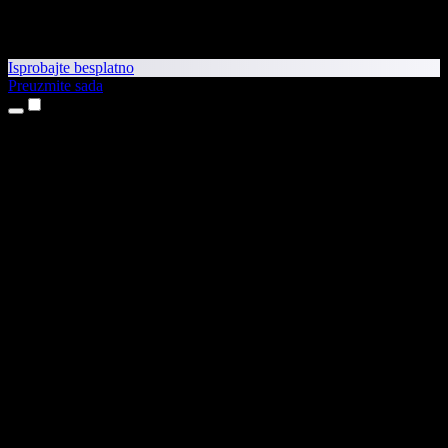
Isprobajte besplatno
Preuzmite sada
Proizvodi
Pretvaranje teksta u govor
Aplikacije za iPhone i iPad
Aplikacija za Android
Proširenje za Chrome
Proširenje za Edge
Web-aplikacija
Aplikacija za Mac
Aplikacija za Windows