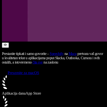
Prestanite tipkati i samo govorite –
Speechify
na
Macu
pretvara vaš govor
u kvalitetan tekst u aplikacijama poput Slacka, Outlooka, Cursora i svih
ostalih, a istovremeno
čita sve
na zaslonu
Preuzmite za macOS
Aplikacija dana
App Store