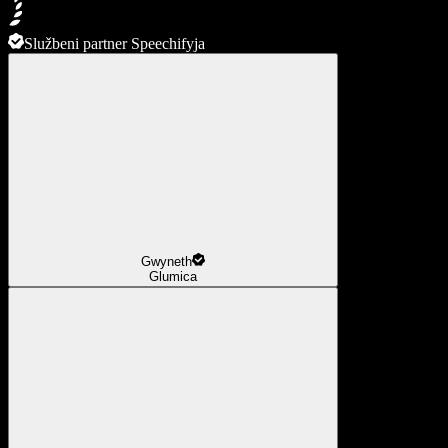
Službeni partner Speechifyja
Gwyneth
Glumica