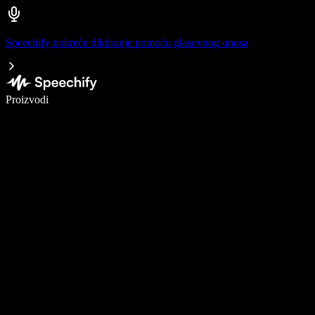
Speechify pokreće diktiranje pomoću glasovnog unosa
Pišite 5× brže uz glasovno diktiranje
Proizvodi
Saznajte više