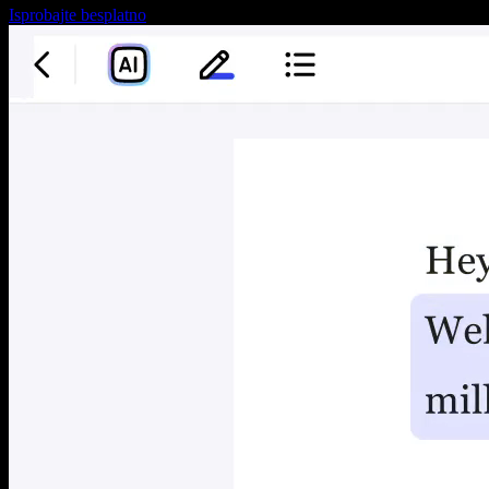
Isprobajte besplatno