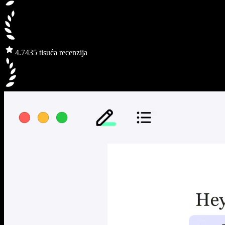
4.7
435 tisuća recenzija