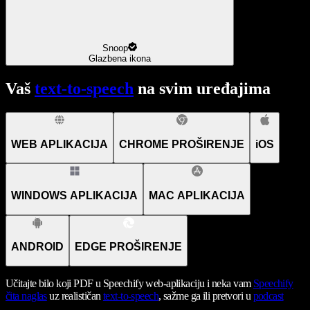
Snoop
Glazbena ikona
Vaš
text-to-speech
na svim uređajima
WEB APLIKACIJA
CHROME PROŠIRENJE
iOS
WINDOWS APLIKACIJA
MAC APLIKACIJA
ANDROID
EDGE PROŠIRENJE
Učitajte bilo koji PDF u Speechify web-aplikaciju i neka vam
Speechify
čita naglas
uz realističan
text-to-speech
, sažme ga ili pretvori u
podcast