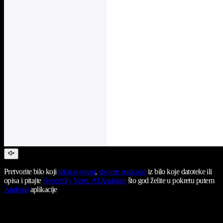
Pretvorite bilo koji
tekst u govor
,
stvorite podcaste
iz bilo koje datoteke ili
opisa i pitajte
Speechify Voice AI Assistant
što god želite u pokretu putem
Android
aplikacije