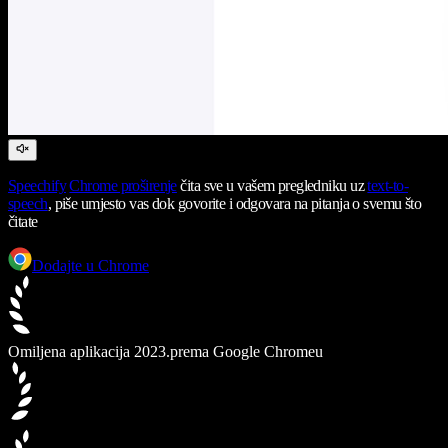
Speechify
Chrome proširenje
čita sve u vašem pregledniku uz
text-to-
speech
, piše umjesto vas dok govorite i odgovara na pitanja o svemu što
čitate
Dodajte u Chrome
Omiljena aplikacija 2023.
prema Google Chromeu