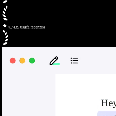
4.7
435 tisuća recenzija