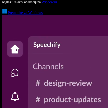
naglas u svakoj aplikaciji na
Windowsu
Preuzmite za Windows