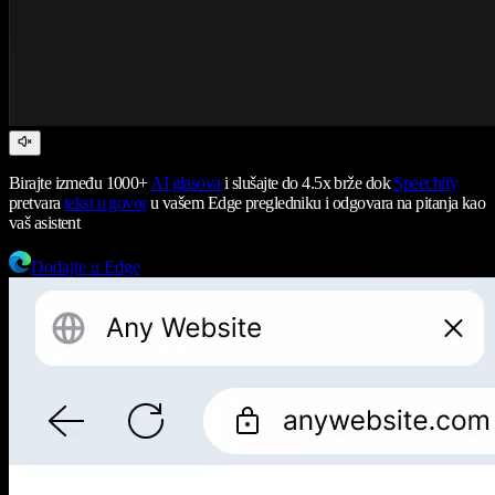
Birajte između 1000+
AI glasova
i slušajte do 4.5x brže dok
Speechify
pretvara
tekst u govor
u vašem Edge pregledniku i odgovara na pitanja kao
vaš asistent
Dodajte u Edge