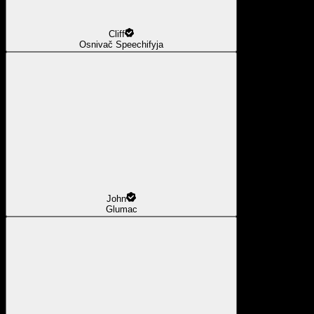
Cliff
Osnivač Speechifyja
John
Glumac