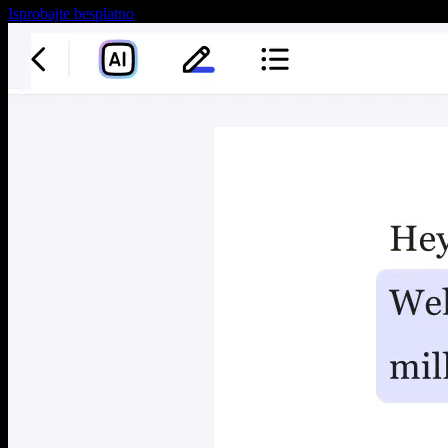
Isprobajte besplatno