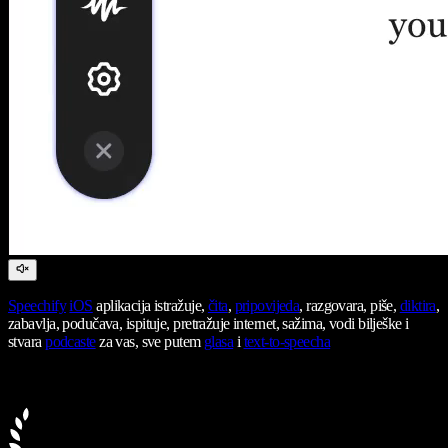
Speechify
iOS
aplikacija istražuje,
čita
,
pripovijeda
, razgovara, piše,
diktira
,
zabavlja, podučava, ispituje, pretražuje internet, sažima, vodi bilješke i
stvara
podcaste
za vas, sve putem
glasa
i
text-to-speecha