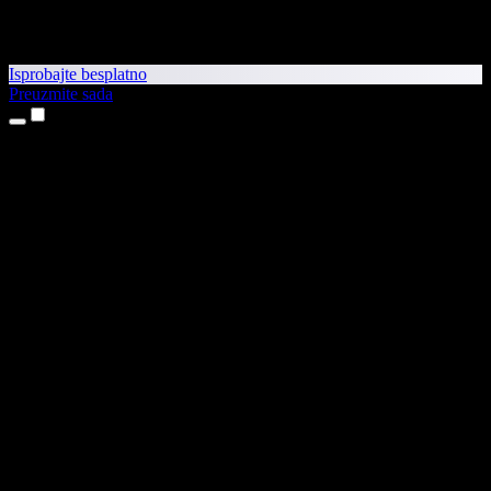
Isprobajte besplatno
Preuzmite sada
Proizvodi
Pretvaranje teksta u govor
Aplikacije za iPhone i iPad
Aplikacija za Android
Proširenje za Chrome
Proširenje za Edge
Web-aplikacija
Aplikacija za Mac
Aplikacija za Windows