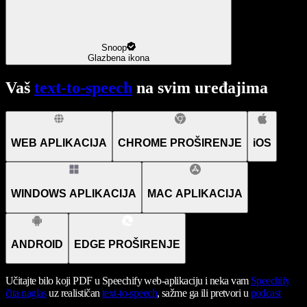
Snoop
Glazbena ikona
Vaš
text-to-speech
na svim uređajima
WEB APLIKACIJA
CHROME PROŠIRENJE
iOS
WINDOWS APLIKACIJA
MAC APLIKACIJA
ANDROID
EDGE PROŠIRENJE
Učitajte bilo koji PDF u Speechify web-aplikaciju i neka vam
Speechify
čita naglas
uz realističan
text-to-speech
, sažme ga ili pretvori u
podcast