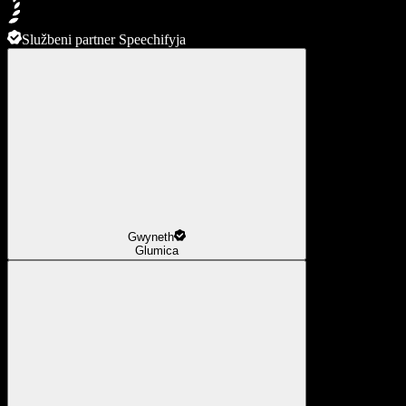
Službeni partner Speechifyja
Gwyneth
Glumica