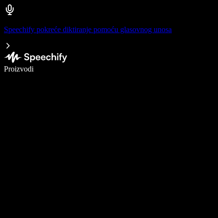
Speechify pokreće diktiranje pomoću glasovnog unosa
Pišite 5× brže uz glasovno diktiranje
Proizvodi
Saznajte više