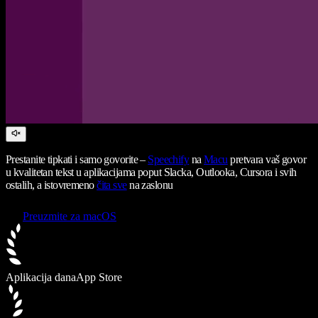
Prestanite tipkati i samo govorite –
Speechify
na
Macu
pretvara vaš govor
u kvalitetan tekst u aplikacijama poput Slacka, Outlooka, Cursora i svih
ostalih, a istovremeno
čita sve
na zaslonu
Preuzmite za macOS
Aplikacija dana
App Store