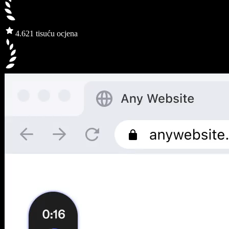
4.6
21 tisuću ocjena