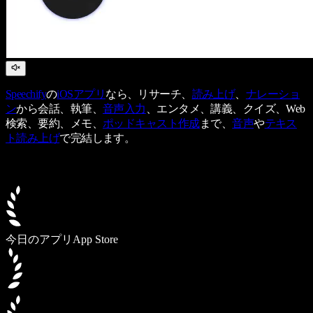
Speechify
の
iOSアプリ
なら、リサーチ、
読み上げ
、
ナレーショ
ン
から会話、執筆、
音声入力
、エンタメ、講義、クイズ、Web
検索、要約、メモ、
ポッドキャスト作成
まで、
音声
や
テキス
ト読み上げ
で完結します。
今日のアプリ
App Store