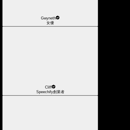
Gwyneth
女優
Cliff
Speechify創業者