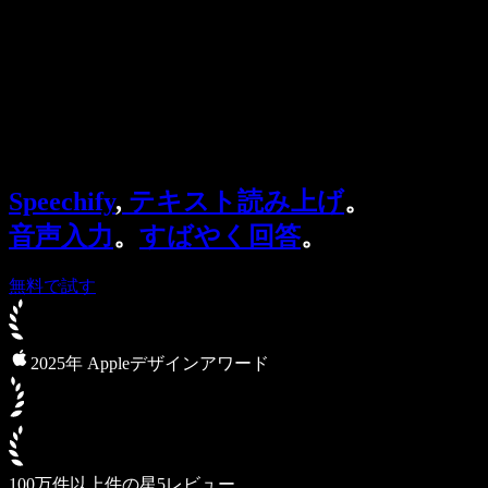
法人向け
Speechify 法人・教育機関向け
Speechify 就労支援向け
Speechify DSA向け
SIMBA 音声エージェント
Speechify
,
テキスト読み上げ
。
Speechify 開発者向け
音声入力
。
すばやく回答
。
無料で試す
2025年 Appleデザインアワード
100万件以上件の星5レビュー