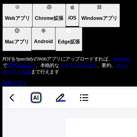
iOS
Webアプリ
Chrome拡張
Windowsアプリ
Android
Macアプリ
Edge拡張
PDFをSpeechifyのWebアプリにアップロードすれば、
Speechify
で
音声読み上げ
、本格的な
テキスト読み上げ
、要約、
ポッド
キャスト作成
まで行えます
無料で試す