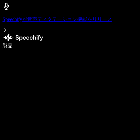
Speechifyが音声ディクテーション機能をリリース
音声入力で5倍速く書ける
製品
詳しく見る