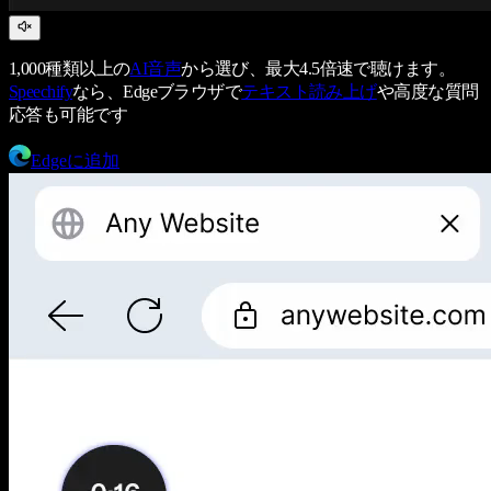
1,000種類以上の
AI音声
から選び、最大4.5倍速で聴けます。
Speechify
なら、Edgeブラウザで
テキスト読み上げ
や高度な質問
応答も可能です
Edgeに追加