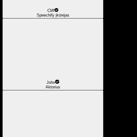
Cliff
Speechify įkūrėjas
John
Aktorius