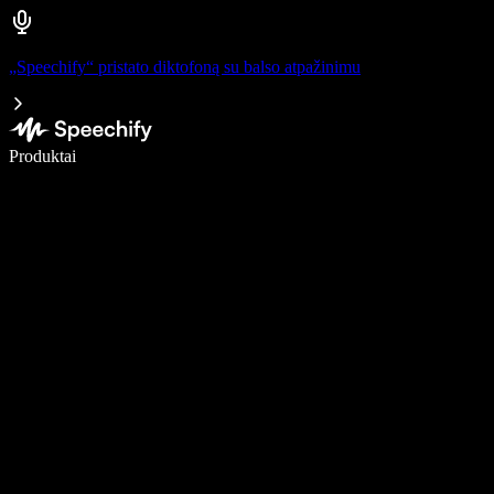
„Speechify“ pristato diktofoną su balso atpažinimu
Rašykite 5× greičiau naudodami diktavimą balsu
Produktai
Sužinokite daugiau