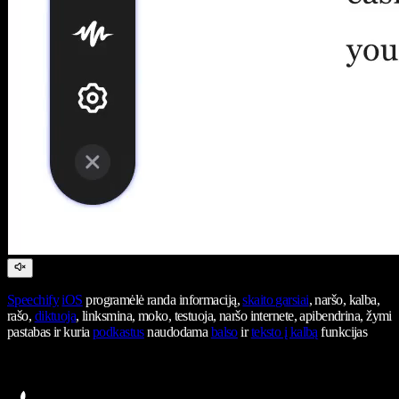
Speechify
iOS
programėlė randa informaciją,
skaito garsiai
, naršo, kalba,
rašo,
diktuoja
, linksmina, moko, testuoja, naršo internete, apibendrina, žymi
pastabas ir kuria
podkastus
naudodama
balso
ir
teksto į kalbą
funkcijas