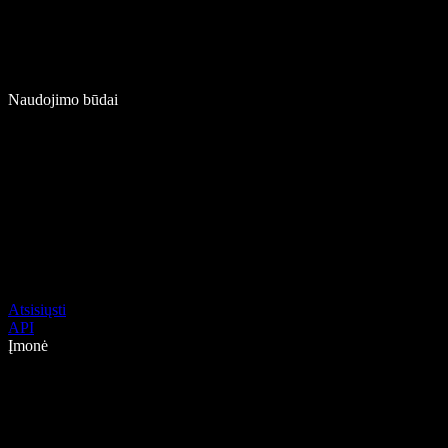
Naudojimo būdai
Atsisiųsti
API
Įmonė