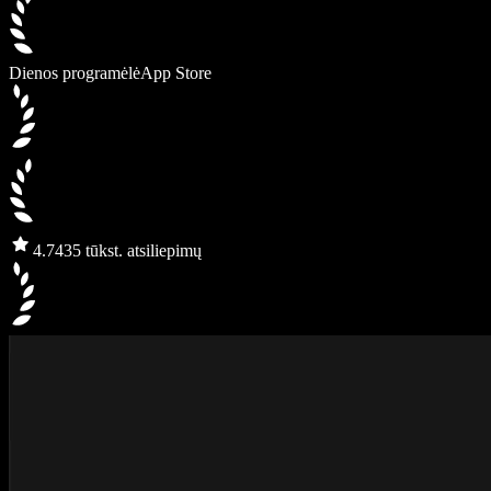
Dienos programėlė
App Store
4.7
435 tūkst. atsiliepimų