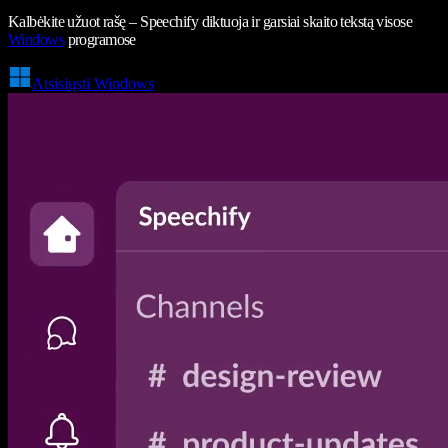
Kalbėkite užuot rašę – Speechify diktuoja ir garsiai skaito tekstą visose
Windows
programose
Atsisiųsti Windows