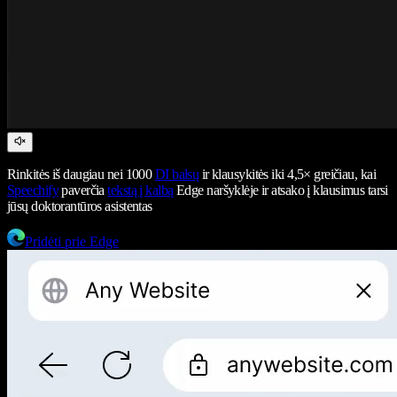
Rinkitės iš daugiau nei 1000
DI balsų
ir klausykitės iki 4,5× greičiau, kai
Speechify
paverčia
tekstą į kalbą
Edge naršyklėje ir atsako į klausimus tarsi
jūsų doktorantūros asistentas
Pridėti prie Edge