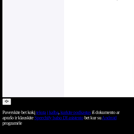
Paverskite bet kokį
tekstą į kalbą
,
kurkite podkastus
iš dokumento ar
aprašo ir klauskite
Speechify balso DI asistento
bet kur su
Android
programėle