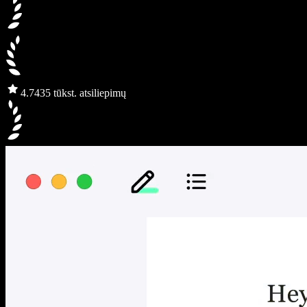
4.7
435 tūkst. atsiliepimų