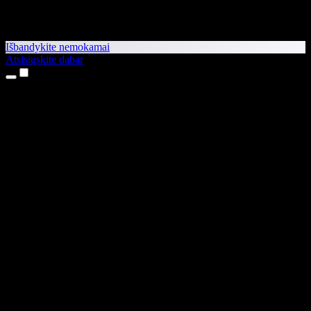
Išbandykite nemokamai
Atsisiųskite dabar
Produktai
Teksto skaitymas balsu
iPhone ir iPad programėlės
Android programėlė
Chrome plėtinys
Edge plėtinys
Interneto programėlė
Mac programėlė
Windows programėlė