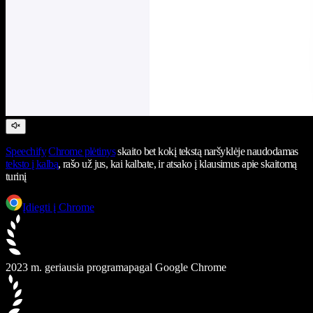
Speechify
Chrome plėtinys
skaito bet kokį tekstą naršyklėje naudodamas
teksto į kalbą
, rašo už jus, kai kalbate, ir atsako į klausimus apie skaitomą
turinį
Įdiegti į Chrome
2023 m. geriausia programa
pagal Google Chrome