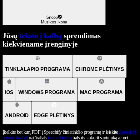
Snoop
Muzikos ikona
Jūsų
teksto į kalbą
sprendimas
kiekviename įrenginyje
TINKLALAPIO PROGRAMA
CHROME PLĖTINYS
iOS
WINDOWS PROGRAMA
MAC PROGRAMA
ANDROID
EDGE PLĖTINYS
Įkelkite bet kurį PDF į Speechify žiniatinklio programą ir leiskite
Speechify
garsiai skaityti
natūraliais
teksto į kalbą
balsais, sukurti santrauką ar net