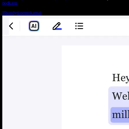
podkastą
Išbandyti nemokamai