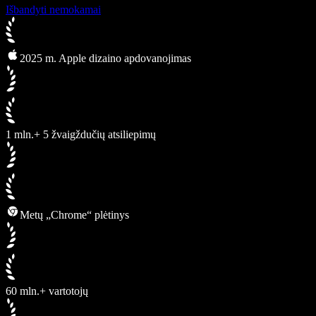
Išbandyti nemokamai
2025 m. Apple dizaino apdovanojimas
1 mln.+ 5 žvaigždučių atsiliepimų
Metų „Chrome“ plėtinys
60 mln.+ vartotojų