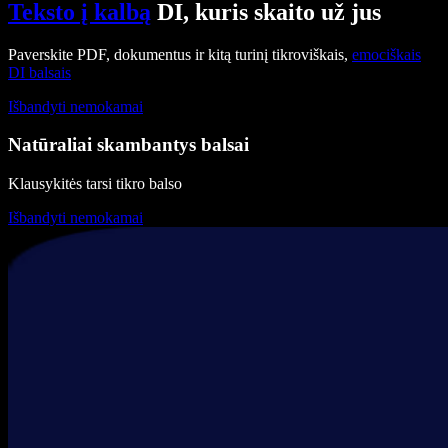
Teksto į kalbą
DI, kuris skaito už jus
Paverskite PDF, dokumentus ir kitą turinį tikroviškais,
emociškais
DI balsais
Išbandyti nemokamai
Natūraliai skambantys balsai
Klausykitės tarsi tikro balso
Išbandyti nemokamai