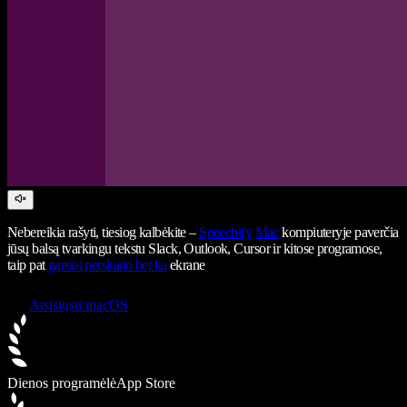
Nebereikia rašyti, tiesiog kalbėkite –
Speechify
Mac
kompiuteryje paverčia
jūsų balsą tvarkingu tekstu Slack, Outlook, Cursor ir kitose programose,
taip pat
garsiai perskaito bet ką
ekrane
Atsisiųsti macOS
Dienos programėlė
App Store