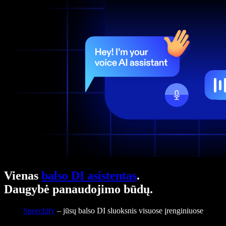
Vienas
balso DI asistentas
.
Daugybė panaudojimo būdų.
Speechify
– jūsų balso DI sluoksnis visuose įrenginiuose