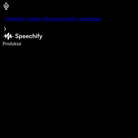
„Speechify“ pristato diktofoną su balso atpažinimu
Rašykite 5× greičiau naudodami diktavimą balsu
Produktai
Sužinokite daugiau