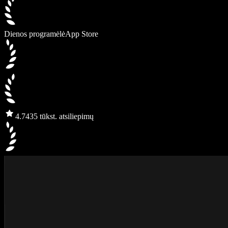
Dienos programėlė
App Store
4.7
435 tūkst. atsiliepimų