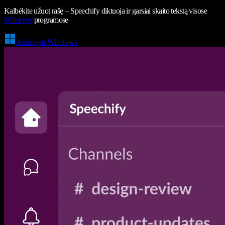
Kalbėkite užuot rašę – Speechify diktuoja ir garsiai skaito tekstą visose
Windows
programose
Atsisiųsti Windows