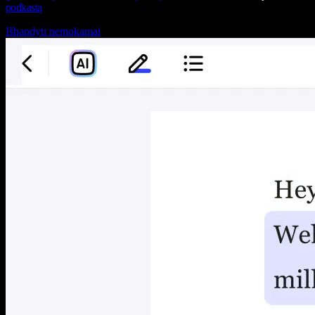
podkastą
Išbandyti nemokamai