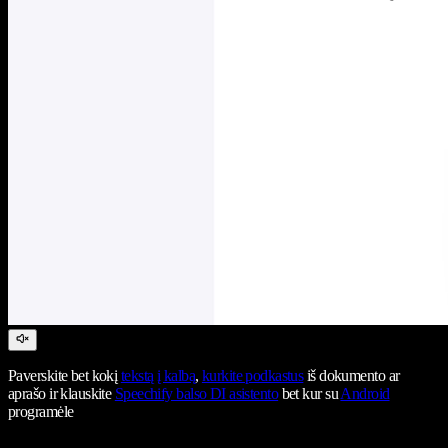
Paverskite bet kokį
tekstą į kalbą
,
kurkite podkastus
iš dokumento ar
aprašo ir klauskite
Speechify balso DI asistento
bet kur su
Android
programėle