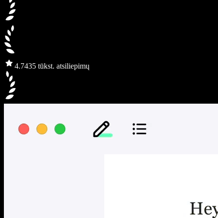
4.7
435 tūkst. atsiliepimų