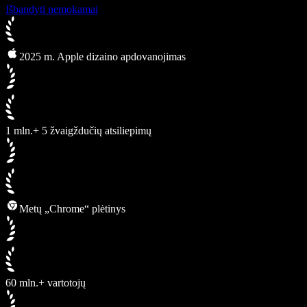
Išbandyti nemokamai
2025 m. Apple dizaino apdovanojimas
1 mln.+ 5 žvaigždučių atsiliepimų
Metų „Chrome“ plėtinys
60 mln.+ vartotojų