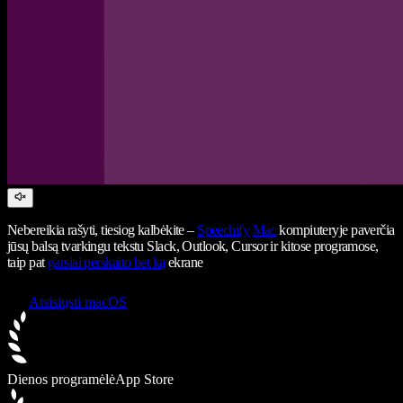
Nebereikia rašyti, tiesiog kalbėkite –
Speechify
Mac
kompiuteryje paverčia
jūsų balsą tvarkingu tekstu Slack, Outlook, Cursor ir kitose programose,
taip pat
garsiai perskaito bet ką
ekrane
Atsisiųsti macOS
Dienos programėlė
App Store