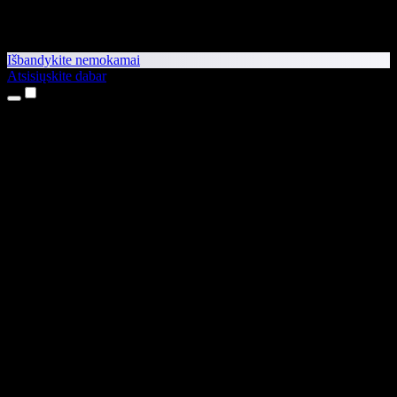
Išbandykite nemokamai
Atsisiųskite dabar
Produktai
Teksto skaitymas balsu
iPhone ir iPad programėlės
Android programėlė
Chrome plėtinys
Edge plėtinys
Interneto programėlė
Mac programėlė
Windows programėlė