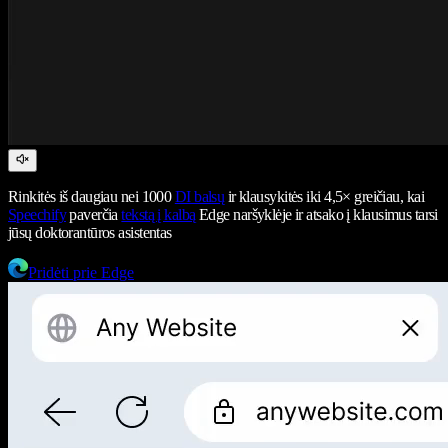
Rinkitės iš daugiau nei 1000
DI balsų
ir klausykitės iki 4,5× greičiau, kai
Speechify
paverčia
tekstą į kalbą
Edge naršyklėje ir atsako į klausimus tarsi
jūsų doktorantūros asistentas
Pridėti prie Edge