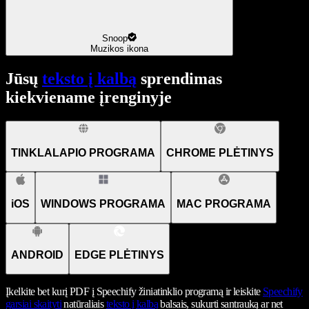
Snoop
Muzikos ikona
Jūsų
teksto į kalbą
sprendimas
kiekviename įrenginyje
TINKLALAPIO PROGRAMA
CHROME PLĖTINYS
iOS
WINDOWS PROGRAMA
MAC PROGRAMA
ANDROID
EDGE PLĖTINYS
Įkelkite bet kurį PDF į Speechify žiniatinklio programą ir leiskite
Speechify
garsiai skaityti
natūraliais
teksto į kalbą
balsais, sukurti santrauką ar net