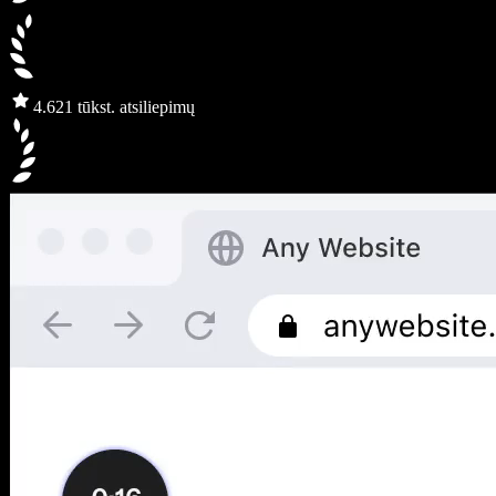
4.6
21 tūkst. atsiliepimų