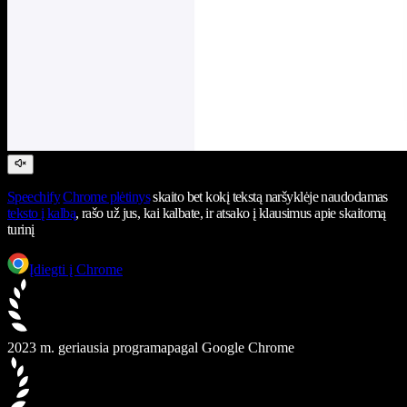
Speechify
Chrome plėtinys
skaito bet kokį tekstą naršyklėje naudodamas
teksto į kalbą
, rašo už jus, kai kalbate, ir atsako į klausimus apie skaitomą
turinį
Įdiegti į Chrome
2023 m. geriausia programa
pagal Google Chrome