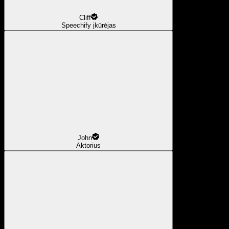
Cliff
Speechify įkūrėjas
John
Aktorius