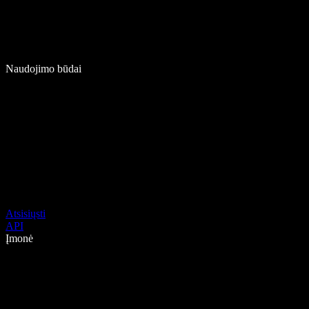
Naudojimo būdai
Atsisiųsti
API
Įmonė