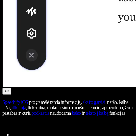
Speechify
iOS
programėlė randa informaciją,
skaito garsiai
, naršo, kalba,
rašo,
diktuoja
, linksmina, moko, testuoja, naršo internete, apibendrina, žymi
pastabas ir kuria
podkastus
naudodama
balso
ir
teksto į kalbą
funkcijas