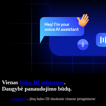
Vienas
balso DI asistentas
.
Daugybė panaudojimo būdų.
Speechify
– jūsų balso DI sluoksnis visuose įrenginiuose