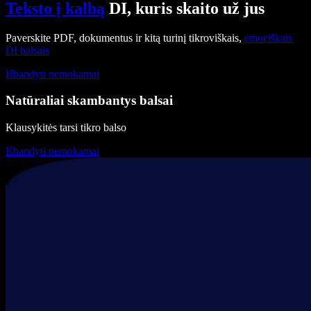
Teksto į kalbą
DI, kuris skaito už jus
Paverskite PDF, dokumentus ir kitą turinį tikroviškais,
emociškais
DI balsais
Išbandyti nemokamai
Natūraliai skambantys balsai
Klausykitės tarsi tikro balso
Išbandyti nemokamai