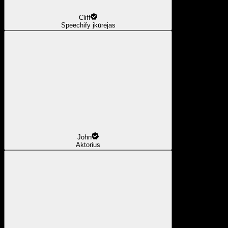
Cliff
Speechify įkūrėjas
John
Aktorius