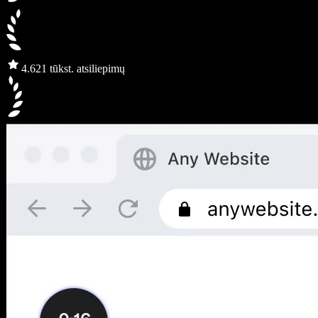
4.6
21 tūkst. atsiliepimų