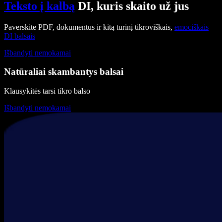
Teksto į kalbą
DI, kuris skaito už jus
Paverskite PDF, dokumentus ir kitą turinį tikroviškais,
emociškais
DI balsais
Išbandyti nemokamai
Natūraliai skambantys balsai
Klausykitės tarsi tikro balso
Išbandyti nemokamai