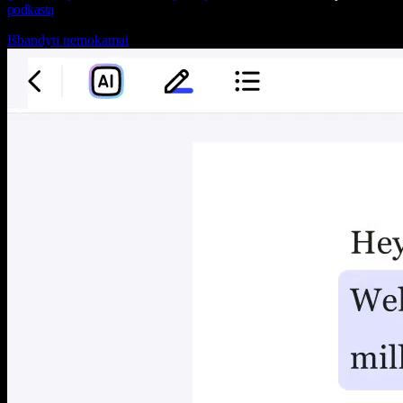
podkastą
Išbandyti nemokamai