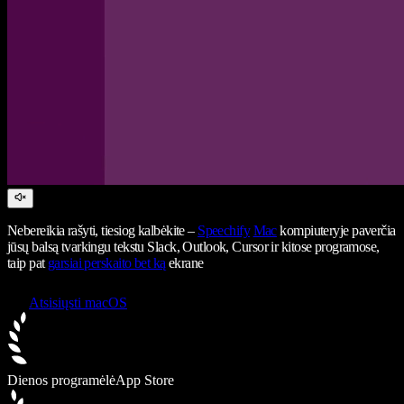
Nebereikia rašyti, tiesiog kalbėkite –
Speechify
Mac
kompiuteryje paverčia
jūsų balsą tvarkingu tekstu Slack, Outlook, Cursor ir kitose programose,
taip pat
garsiai perskaito bet ką
ekrane
Atsisiųsti macOS
Dienos programėlė
App Store