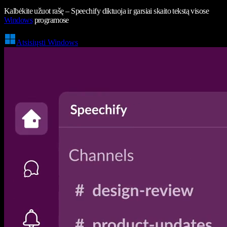
Kalbėkite užuot rašę – Speechify diktuoja ir garsiai skaito tekstą visose
Windows
programose
Atsisiųsti Windows