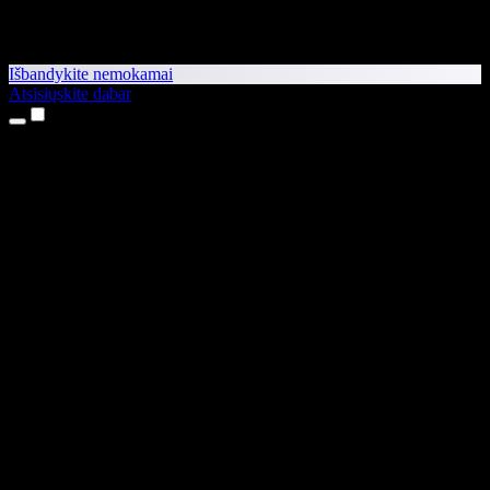
Išbandykite nemokamai
Atsisiųskite dabar
Produktai
Teksto skaitymas balsu
iPhone ir iPad programėlės
Android programėlė
Chrome plėtinys
Edge plėtinys
Interneto programėlė
Mac programėlė
Windows programėlė