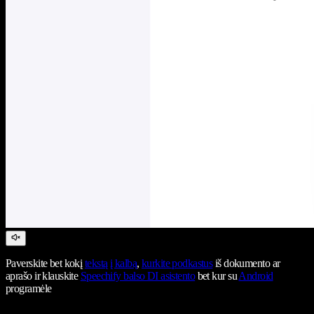
Paverskite bet kokį
tekstą į kalbą
,
kurkite podkastus
iš dokumento ar
aprašo ir klauskite
Speechify balso DI asistento
bet kur su
Android
programėle