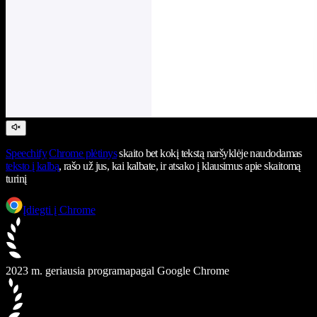
Speechify
Chrome plėtinys
skaito bet kokį tekstą naršyklėje naudodamas
teksto į kalbą
, rašo už jus, kai kalbate, ir atsako į klausimus apie skaitomą
turinį
Įdiegti į Chrome
2023 m. geriausia programa
pagal Google Chrome