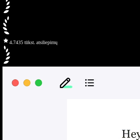
4.7
435 tūkst. atsiliepimų