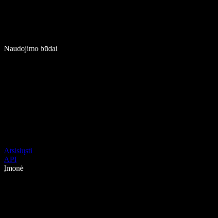
Naudojimo būdai
Atsisiųsti
API
Įmonė