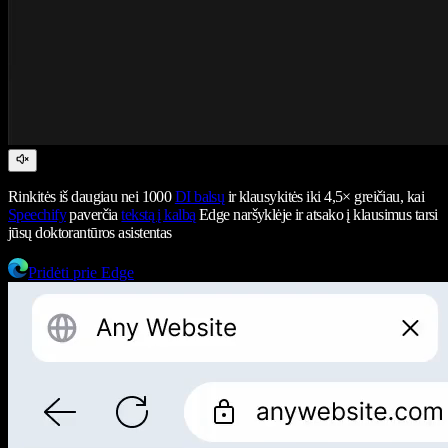
Rinkitės iš daugiau nei 1000
DI balsų
ir klausykitės iki 4,5× greičiau, kai
Speechify
paverčia
tekstą į kalbą
Edge naršyklėje ir atsako į klausimus tarsi
jūsų doktorantūros asistentas
Pridėti prie Edge