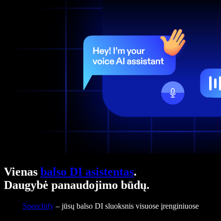
Vienas
balso DI asistentas
.
Daugybė panaudojimo būdų.
Speechify
– jūsų balso DI sluoksnis visuose įrenginiuose