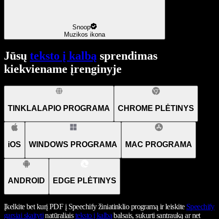
Snoop
Muzikos ikona
Jūsų
teksto į kalbą
sprendimas
kiekviename įrenginyje
TINKLALAPIO PROGRAMA
CHROME PLĖTINYS
iOS
WINDOWS PROGRAMA
MAC PROGRAMA
ANDROID
EDGE PLĖTINYS
Įkelkite bet kurį PDF į Speechify žiniatinklio programą ir leiskite
Speechify
garsiai skaityti
natūraliais
teksto į kalbą
balsais, sukurti santrauką ar net