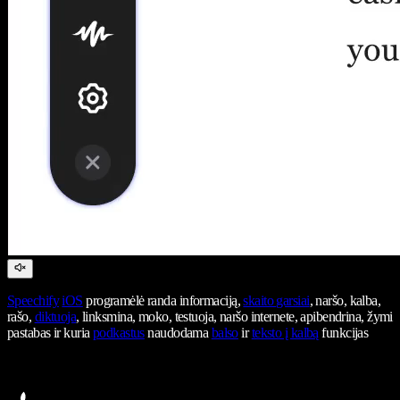
Speechify
iOS
programėlė randa informaciją,
skaito garsiai
, naršo, kalba,
rašo,
diktuoja
, linksmina, moko, testuoja, naršo internete, apibendrina, žymi
pastabas ir kuria
podkastus
naudodama
balso
ir
teksto į kalbą
funkcijas