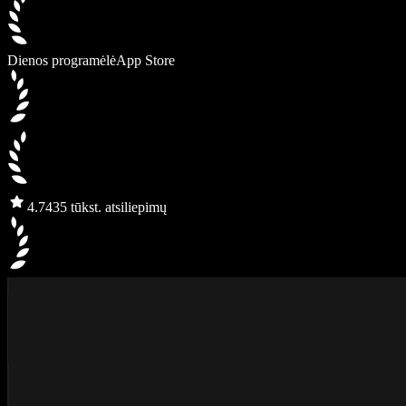
Dienos programėlė
App Store
4.7
435 tūkst. atsiliepimų