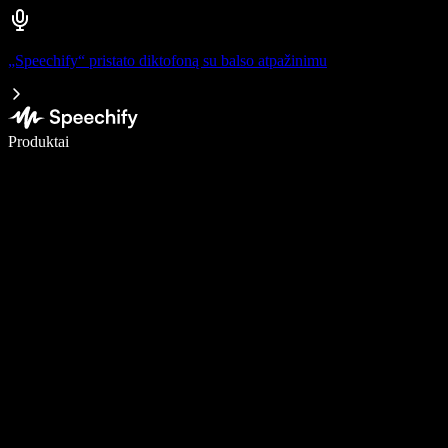
„Speechify“ pristato diktofoną su balso atpažinimu
Rašykite 5× greičiau naudodami diktavimą balsu
Produktai
Sužinokite daugiau