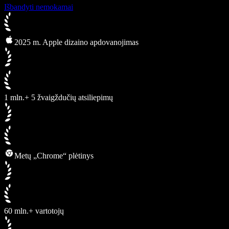
Išbandyti nemokamai
2025 m. Apple dizaino apdovanojimas
1 mln.+ 5 žvaigždučių atsiliepimų
Metų „Chrome“ plėtinys
60 mln.+ vartotojų