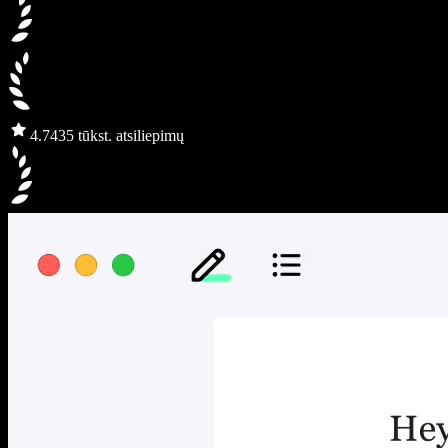
4.7
435 tūkst. atsiliepimų