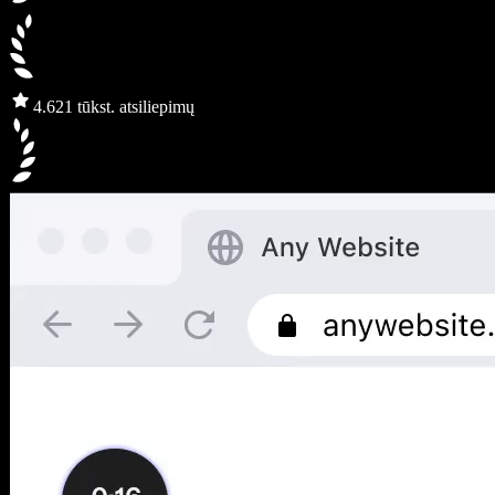
4.6
21 tūkst. atsiliepimų