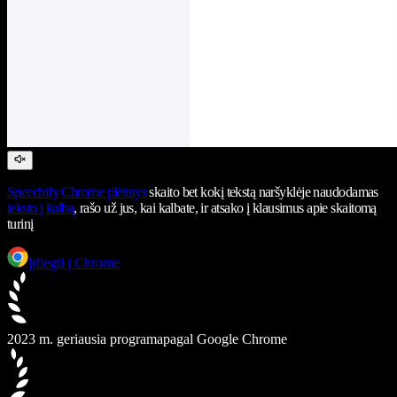
Speechify
Chrome plėtinys
skaito bet kokį tekstą naršyklėje naudodamas
teksto į kalbą
, rašo už jus, kai kalbate, ir atsako į klausimus apie skaitomą
turinį
Įdiegti į Chrome
2023 m. geriausia programa
pagal Google Chrome