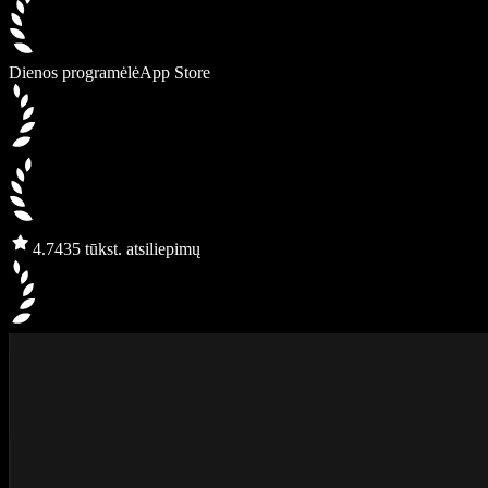
Dienos programėlė
App Store
4.7
435 tūkst. atsiliepimų