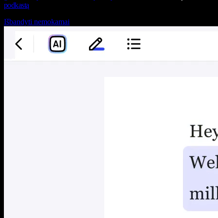
podkastą
Išbandyti nemokamai