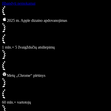
Išbandyti nemokamai
2025 m. Apple dizaino apdovanojimas
1 mln.+ 5 žvaigždučių atsiliepimų
Metų „Chrome“ plėtinys
60 mln.+ vartotojų