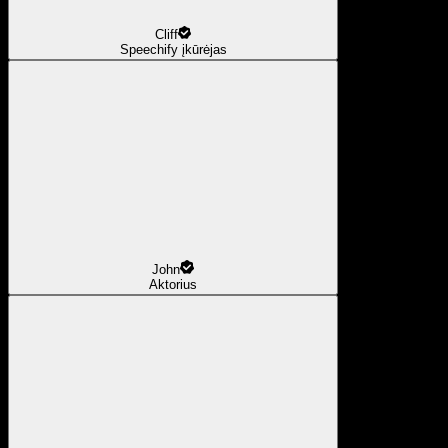
Cliff
Speechify įkūrėjas
John
Aktorius