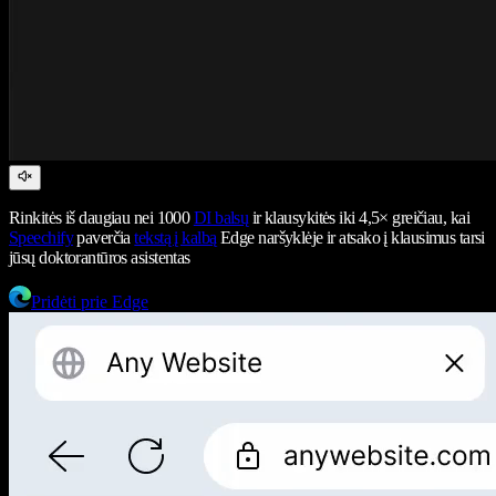
Rinkitės iš daugiau nei 1000
DI balsų
ir klausykitės iki 4,5× greičiau, kai
Speechify
paverčia
tekstą į kalbą
Edge naršyklėje ir atsako į klausimus tarsi
jūsų doktorantūros asistentas
Pridėti prie Edge