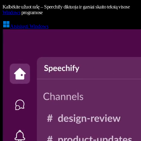
Kalbėkite užuot rašę – Speechify diktuoja ir garsiai skaito tekstą visose
Windows
programose
Atsisiųsti Windows