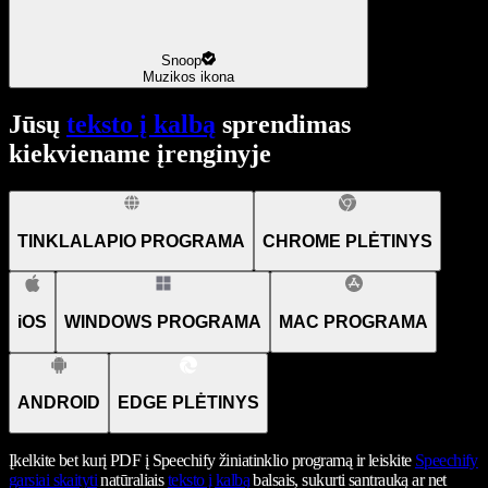
Snoop
Muzikos ikona
Jūsų
teksto į kalbą
sprendimas
kiekviename įrenginyje
TINKLALAPIO PROGRAMA
CHROME PLĖTINYS
iOS
WINDOWS PROGRAMA
MAC PROGRAMA
ANDROID
EDGE PLĖTINYS
Įkelkite bet kurį PDF į Speechify žiniatinklio programą ir leiskite
Speechify
garsiai skaityti
natūraliais
teksto į kalbą
balsais, sukurti santrauką ar net