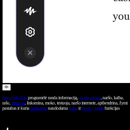
Speechify
iOS
programėlė randa informaciją,
skaito garsiai
, naršo, kalba,
rašo,
diktuoja
, linksmina, moko, testuoja, naršo internete, apibendrina, žymi
pastabas ir kuria
podkastus
naudodama
balso
ir
teksto į kalbą
funkcijas