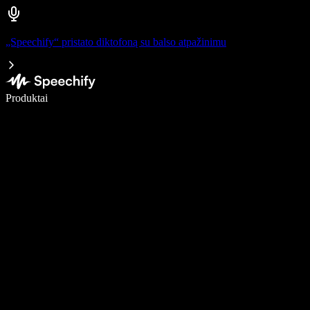
„Speechify“ pristato diktofoną su balso atpažinimu
Rašykite 5× greičiau naudodami diktavimą balsu
Produktai
Sužinokite daugiau