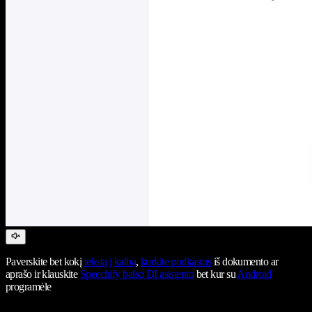
Paverskite bet kokį
tekstą į kalbą
,
kurkite podkastus
iš dokumento ar
aprašo ir klauskite
Speechify balso DI asistento
bet kur su
Android
programėle