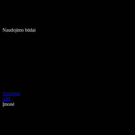
Naudojimo būdai
Atsisiųsti
API
Įmonė