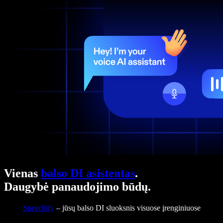
Vienas
balso DI asistentas
.
Daugybė panaudojimo būdų.
Speechify
– jūsų balso DI sluoksnis visuose įrenginiuose