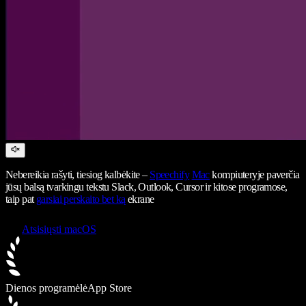
Nebereikia rašyti, tiesiog kalbėkite –
Speechify
Mac
kompiuteryje paverčia
jūsų balsą tvarkingu tekstu Slack, Outlook, Cursor ir kitose programose,
taip pat
garsiai perskaito bet ką
ekrane
Atsisiųsti macOS
Dienos programėlė
App Store