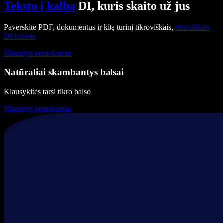
Teksto į kalbą
DI, kuris skaito už jus
Paverskite PDF, dokumentus ir kitą turinį tikroviškais,
emociškais
DI balsais
Išbandyti nemokamai
Natūraliai skambantys balsai
Klausykitės tarsi tikro balso
Išbandyti nemokamai