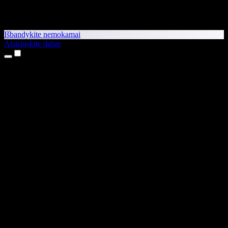
Išbandykite nemokamai
Atsisiųskite dabar
Produktai
Teksto skaitymas balsu
iPhone ir iPad programėlės
Android programėlė
Chrome plėtinys
Edge plėtinys
Interneto programėlė
Mac programėlė
Windows programėlė