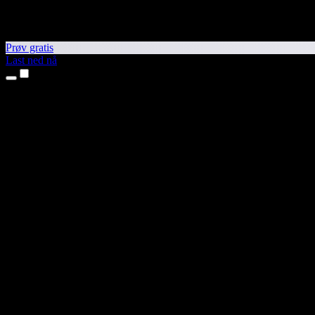
Prøv gratis
Last ned nå
Produkter
Tekst til tale
iPhone- og iPad-apper
Android-app
Chrome-utvidelse
Edge-utvidelse
Nettapp
Mac-app
Windows-app