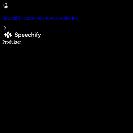
Speechify lanserer tale-til-tekst-diktering
Skriv 5× raskere med diktering
Produkter
Les mer