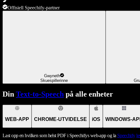
Offisiell Speechify-partner
Gwyneth
Skuespillerinne
Gru
Din
Text-to-Speech
på alle enheter
WEB-APP
CHROME-UTVIDELSE
iOS
WINDOWS-AP
Last opp en hvilken som helst PDF i Speechifys web-app og la
Speechify
le