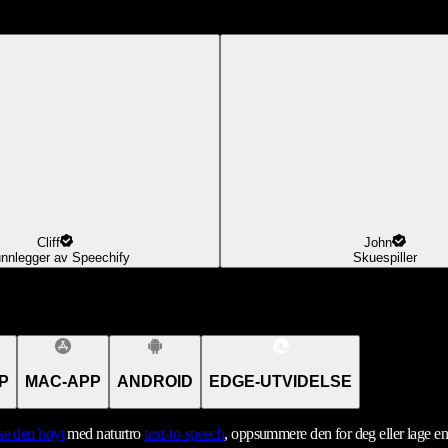
Cliff
John
nnlegger av Speechify
Skuespiller
P
MAC-APP
ANDROID
EDGE-UTVIDELSE
se den høyt
med naturtro
text-to-speech
, oppsummere den for deg eller lage e