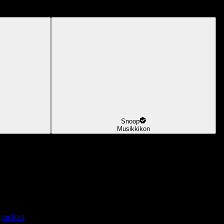
Snoop
Musikkikon
n
podkast