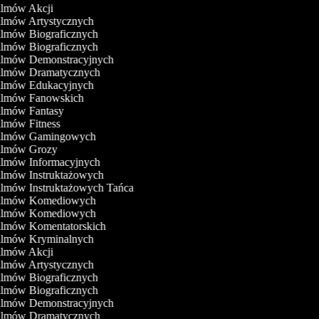
Filmów Akcji
Filmów Artystycznych
Filmów Biograficznych
Filmów Biograficznych
Filmów Demonstracyjnych
Filmów Dramatycznych
Filmów Edukacyjnych
Filmów Fanowskich
Filmów Fantasy
Filmów Fitness
Filmów Gamingowych
Filmów Grozy
Filmów Informacyjnych
Filmów Instruktażowych
Filmów Instruktażowych Tańca
Filmów Komediowych
Filmów Komediowych
Filmów Komentatorskich
Filmów Kryminalnych
Filmów Akcji
Filmów Artystycznych
Filmów Biograficznych
Filmów Biograficznych
Filmów Demonstracyjnych
Filmów Dramatycznych