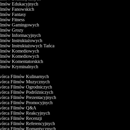
Filmów Edukacyjnych
Filmów Fanowskich
Filmów Fantasy
Filmów Fitness
Filmów Gamingowych
Filmów Grozy
Filmów Informacyjnych
Filmów Instruktażowych
Filmów Instruktażowych Tańca
Filmów Komediowych
Filmów Komediowych
Filmów Komentatorskich
Filmów Kryminalnych
órca Filmów Kulinarnych
órca Filmów Muzycznych
órca Filmów Ogrodniczych
órca Filmów Podróżniczych
órca Filmów Prezentacyjnych
órca Filmów Promocyjnych
órca Filmów Q&A
órca Filmów Reakcyjnych
órca Filmów Recenzji
órca Filmów Referencyjnych
órca Filmów Romantycznych