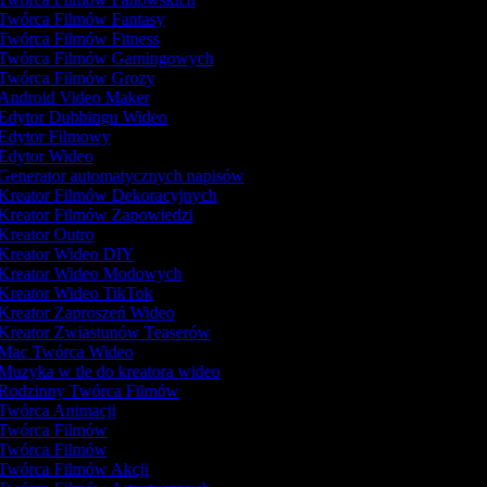
Twórca Filmów Fantasy
Twórca Filmów Fitness
Twórca Filmów Gamingowych
Twórca Filmów Grozy
Android Video Maker
Edytor Dubbingu Wideo
Edytor Filmowy
Edytor Wideo
Generator automatycznych napisów
Kreator Filmów Dekoracyjnych
Kreator Filmów Zapowiedzi
Kreator Outro
Kreator Wideo DIY
Kreator Wideo Modowych
Kreator Wideo TikTok
Kreator Zaproszeń Wideo
Kreator Zwiastunów Teaserów
Mac Twórca Wideo
Muzyka w tle do kreatora wideo
Rodzinny Twórca Filmów
Twórca Animacji
Twórca Filmów
Twórca Filmów
Twórca Filmów Akcji