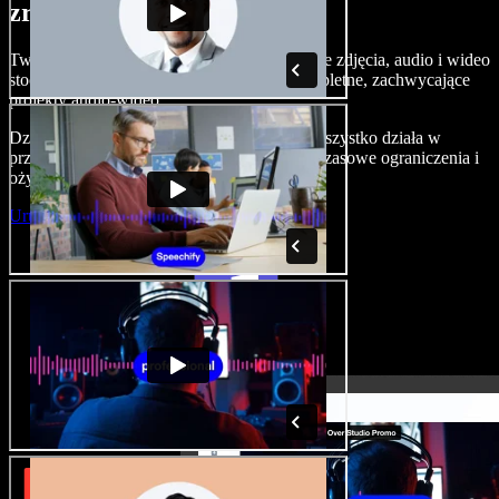
zrobić z Speechify Studio.
Twórz nagrania lektorskie, dodawaj bezpłatne zdjęcia, audio i wideo
stockowe, klonuj swój głos — i składaj kompletne, zachwycające
projekty audio-wideo.
Dzięki zerowej krzywej uczenia i temu, że wszystko działa w
przeglądarce, twórcy mogą porzucić dotychczasowe ograniczenia i
ożywić każdy kreatywny pomysł.
Uruchom Studio