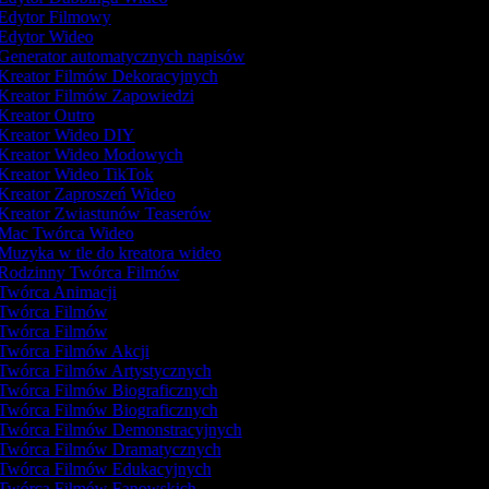
Edytor Filmowy
Edytor Wideo
Generator automatycznych napisów
Kreator Filmów Dekoracyjnych
Kreator Filmów Zapowiedzi
Kreator Outro
Kreator Wideo DIY
Kreator Wideo Modowych
Kreator Wideo TikTok
Kreator Zaproszeń Wideo
Kreator Zwiastunów Teaserów
Mac Twórca Wideo
Muzyka w tle do kreatora wideo
Rodzinny Twórca Filmów
Twórca Animacji
Twórca Filmów
Twórca Filmów
Twórca Filmów Akcji
Twórca Filmów Artystycznych
Twórca Filmów Biograficznych
Twórca Filmów Biograficznych
Twórca Filmów Demonstracyjnych
Twórca Filmów Dramatycznych
Twórca Filmów Edukacyjnych
Twórca Filmów Fanowskich