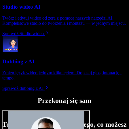
Studio wideo AI
Twórz i edytuj wideo od zera z pomocą naszych narzędzi AI.
Kompleksowe studio do tworzenia i montażu — w jednym miejscu.
Sprawdź Studio wideo
Dubbing z AI
Zmień język wideo jednym kliknięciem. Dopasuj głos, intonację i
tempo.
Sprawdź dubbing z AI
Przekonaj się sam
To tylko niewielka próbka tego, co możesz