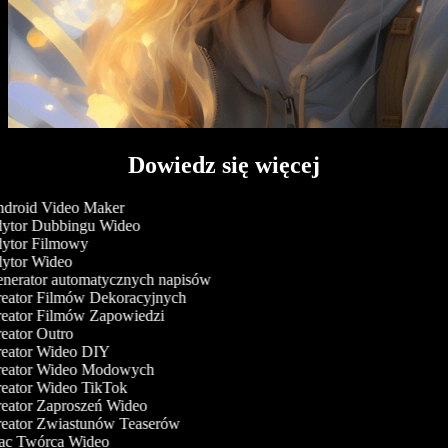
Dowiedz się więcej
droid Video Maker
ytor Dubbingu Wideo
ytor Filmowy
ytor Wideo
nerator automatycznych napisów
eator Filmów Dekoracyjnych
eator Filmów Zapowiedzi
ator Outro
eator Wideo DIY
eator Wideo Modowych
eator Wideo TikTok
eator Zaproszeń Wideo
eator Zwiastunów Teaserów
c Twórca Wideo