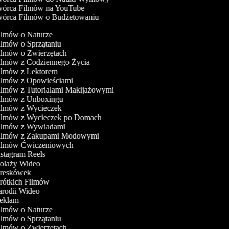
órca Filmów na YouTube
órca Filmów o Budżetowaniu
Filmów o Naturze
Filmów o Sprzątaniu
Filmów o Zwierzętach
Filmów z Codziennego Życia
Filmów z Lektorem
Filmów z Opowieściami
Filmów z Tutorialami Makijażowymi
Filmów z Unboxingu
Filmów z Wycieczek
Filmów z Wycieczek po Domach
Filmów z Wywiadami
Filmów z Zakupami Modowymi
Filmów Ćwiczeniowych
nstagram Reels
Kolaży Wideo
Kreskówek
Krótkich Filmów
Parodii Wideo
Reklam
Filmów o Naturze
Filmów o Sprzątaniu
Filmów o Zwierzętach