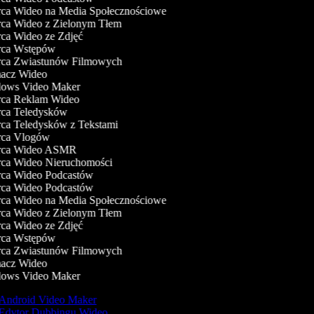
a Wideo na Media Społecznościowe
a Wideo z Zielonym Tłem
a Wideo ze Zdjęć
ca Wstępów
a Zwiastunów Filmowych
cz Wideo
ws Video Maker
a Reklam Wideo
a Teledysków
a Teledysków z Tekstami
ca Vlogów
ca Wideo ASMR
a Wideo Nieruchomości
a Wideo Podcastów
a Wideo Podcastów
a Wideo na Media Społecznościowe
a Wideo z Zielonym Tłem
a Wideo ze Zdjęć
ca Wstępów
a Zwiastunów Filmowych
cz Wideo
ws Video Maker
Android Video Maker
Edytor Dubbingu Wideo