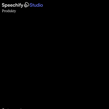
Pisz 5× szybciej dzięki dyktowaniu głosowemu
Produkty
Dowiedz się więcej