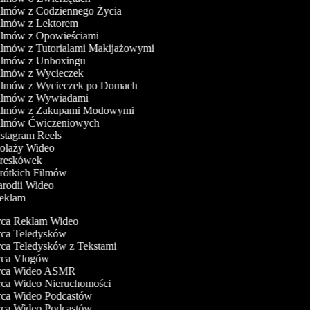
Filmów z Codziennego Życia
Filmów z Lektorem
Filmów z Opowieściami
Filmów z Tutorialami Makijażowymi
Filmów z Unboxingu
Filmów z Wycieczek
Filmów z Wycieczek po Domach
Filmów z Wywiadami
Filmów z Zakupami Modowymi
Filmów Ćwiczeniowych
nstagram Reels
Kolaży Wideo
Kreskówek
Krótkich Filmów
Parodii Wideo
Reklam
a Reklam Wideo
a Teledysków
a Teledysków z Tekstami
ca Vlogów
ca Wideo ASMR
a Wideo Nieruchomości
a Wideo Podcastów
a Wideo Podcastów