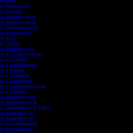
lmów Q&A
mów Reakcyjnych
mów Recenzji
mów Referencyjnych
mów Romantycznych
lmów Samochodowych
mów Satyrycznych
ów Sci-fi
ów Thriller
mów Westernowych
mów do Nauki Wymowy
mów na YouTube
mów o Budżetowaniu
mów o Naturze
ów o Sprzątaniu
mów o Zwierzętach
mów z Codziennego Życia
mów z Lektorem
mów Informacyjnych
mów Instruktażowych
ów Instruktażowych Tańca
lmów Komediowych
lmów Komediowych
mów Komentatorskich
mów Kryminalnych