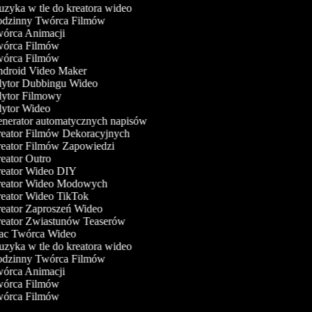
yka w tle do kreatora wideo
dzinny Twórca Filmów
órca Animacji
órca Filmów
órca Filmów
droid Video Maker
ytor Dubbingu Wideo
ytor Filmowy
ytor Wideo
nerator automatycznych napisów
eator Filmów Dekoracyjnych
eator Filmów Zapowiedzi
ator Outro
eator Wideo DIY
eator Wideo Modowych
eator Wideo TikTok
eator Zaproszeń Wideo
eator Zwiastunów Teaserów
c Twórca Wideo
yka w tle do kreatora wideo
dzinny Twórca Filmów
órca Animacji
órca Filmów
órca Filmów