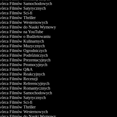
órca Filmów Samochodowych
órca Filmów Satyrycznych
órca Filmów Sci-fi
rca Filmów Thriller
órca Filmów Westernowych
órca Filmów do Nauki Wymowy
órca Filmów na YouTube
órca Filmów o Budżetowaniu
órca Filmów Kulinarnych
órca Filmów Muzycznych
órca Filmów Ogrodniczych
órca Filmów Podróżniczych
órca Filmów Prezentacyjnych
órca Filmów Promocyjnych
órca Filmów Q&A
órca Filmów Reakcyjnych
órca Filmów Recenzji
órca Filmów Referencyjnych
órca Filmów Romantycznych
órca Filmów Samochodowych
órca Filmów Satyrycznych
órca Filmów Sci-fi
rca Filmów Thriller
órca Filmów Westernowych
órca Filmów do Nauki Wymowy