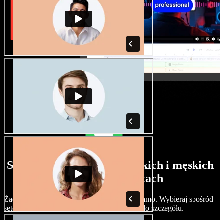
Szeroki wybór głosów żeńskich i męskich
w różnych akcentach
Żadne dwa projekty nie muszą brzmieć tak samo. Wybieraj spośród
setek głosów i akcentów AI i dopracuj je co do szczegółu.