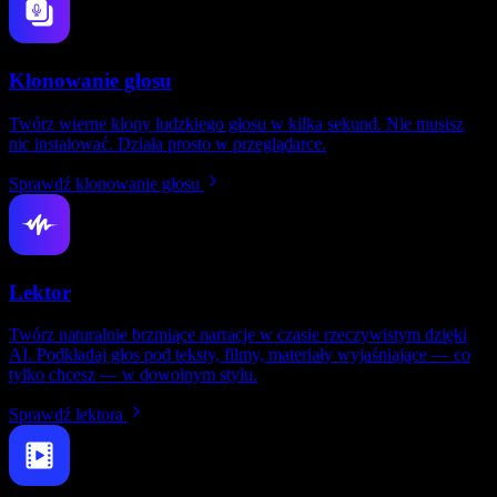
Klonowanie głosu
Twórz wierne klony ludzkiego głosu w kilka sekund. Nie musisz
nic instalować. Działa prosto w przeglądarce.
Sprawdź klonowanie głosu
Lektor
Twórz naturalnie brzmiące narracje w czasie rzeczywistym dzięki
AI. Podkładaj głos pod teksty, filmy, materiały wyjaśniające — co
tylko chcesz — w dowolnym stylu.
Sprawdź lektora