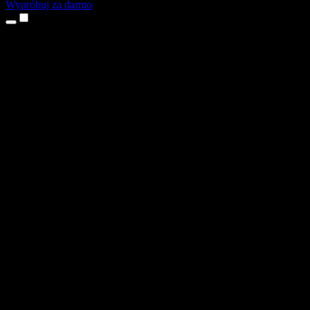
Wypróbuj za darmo
Produkty
Tekst na mowę
Aplikacje na iPhone’a i iPada
Aplikacja na Androida
Rozszerzenie do Chrome
Rozszerzenie do Edge
Aplikacja webowa
Aplikacja na Maca
Aplikacja na Windows
Generator głosu AI
Lektoring
Dubbing