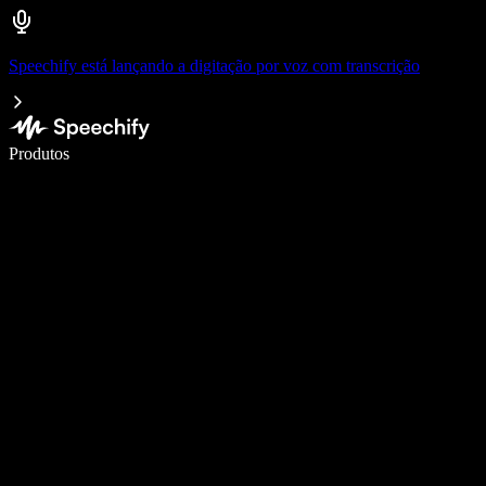
Speechify está lançando a digitação por voz com transcrição
Escreva 5× mais rápido com a digitação por voz
Produtos
Saiba mais