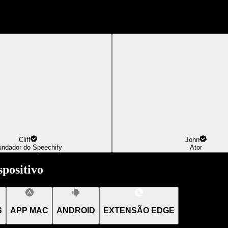
Cliff
John
undador do Speechify
Ator
positivo
S
APP MAC
ANDROID
EXTENSÃO EDGE