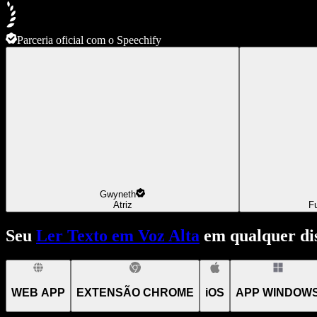
Parceria oficial com o Speechify
Gwyneth
Atriz
F
Seu
Ler Texto em Voz Alta
em qualquer dis
WEB APP
EXTENSÃO CHROME
iOS
APP WINDOW