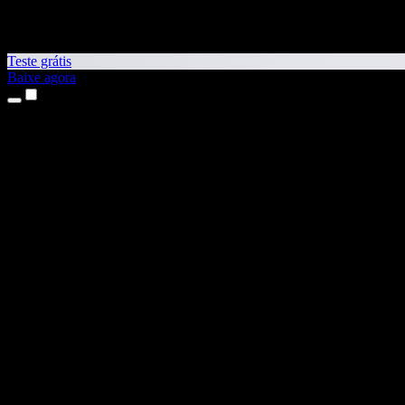
Teste grátis
Baixe agora
Produtos
Leitura em voz alta
Apps para iPhone e iPad
App para Android
Extensão para Chrome
Extensão para Edge
App Web
App para Mac
App para Windows