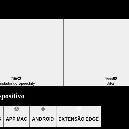
Cliff
John
undador do Speechify
Ator
positivo
S
APP MAC
ANDROID
EXTENSÃO EDGE