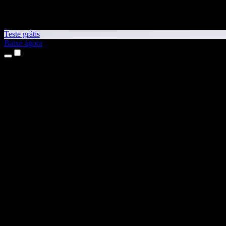
Teste grátis
Baixe agora
Produtos
Leitura em voz alta
Apps para iPhone e iPad
App para Android
Extensão para Chrome
Extensão para Edge
App Web
App para Mac
App para Windows