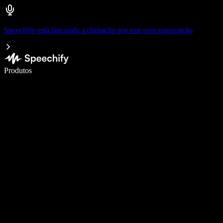
Speechify está lançando a digitação por voz com transcrição
Escreva 5× mais rápido com a digitação por voz
Produtos
Saiba mais