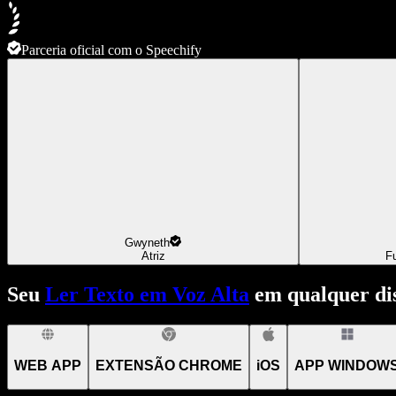
Parceria oficial com o Speechify
Gwyneth
Atriz
F
Seu
Ler Texto em Voz Alta
em qualquer dis
WEB APP
EXTENSÃO CHROME
iOS
APP WINDOW