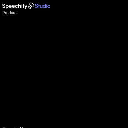
Escreva 5× mais rápido com digitação por voz
Produtos
Saiba mais