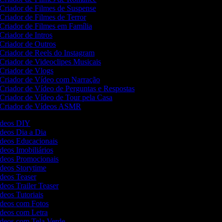
Criador de Filmes de Suspense
Criador de Filmes de Terror
Criador de Filmes em Família
Criador de Intros
Criador de Outros
Criador de Reels do Instagram
Criador de Videoclipes Musicais
Criador de Vlogs
Criador de Vídeo com Narração
Criador de Vídeo de Perguntas e Respostas
Criador de Vídeo de Tour pela Casa
Criador de Vídeos ASMR
Vídeos DIY
ídeos Dia a Dia
ídeos Educacionais
ídeos Imobiliários
Vídeos Promocionais
ídeos Storytime
ídeos Teaser
ídeos Trailer Teaser
ídeos Tutoriais
Vídeos com Fotos
ídeos com Letra
Vídeos com Tela Verde