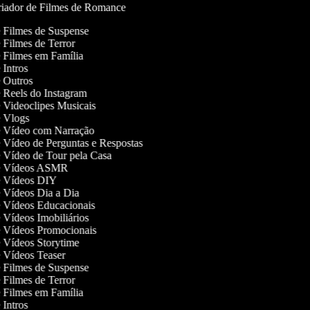
iador de Filmes de Romance
de Filmes de Suspense
e Filmes de Terror
de Filmes em Família
e Intros
de Outros
de Reels do Instagram
de Videoclipes Musicais
de Vlogs
de Vídeo com Narração
de Vídeo de Perguntas e Respostas
de Vídeo de Tour pela Casa
 de Vídeos ASMR
de Vídeos DIY
de Vídeos Dia a Dia
de Vídeos Educacionais
e Vídeos Imobiliários
de Vídeos Promocionais
de Vídeos Storytime
de Vídeos Teaser
de Filmes de Suspense
e Filmes de Terror
de Filmes em Família
e Intros