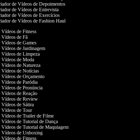
iador de Vídeos de Depoimentos
iador de Vídeos de Entrevista
iador de Vídeos de Exercícios
iador de Vídeos de Fashion Haul
e Vídeos de Fitness
de Vídeos de Fã
de Vídeos de Games
de Vídeos de Jardinagem
de Vídeos de Limpeza
de Vídeos de Moda
de Vídeos de Natureza
de Vídeos de Notícias
de Vídeos de Orçamento
de Vídeos de Paródia
de Vídeos de Pronúncia
de Vídeos de Reação
de Vídeos de Review
e Vídeos de Sátira
de Vídeos de Tour
e Vídeos de Trailer de Filme
de Vídeos de Tutorial de Dança
de Vídeos de Tutorial de Maquiagem
de Vídeos de Unboxing
e Vídeos de Fitness