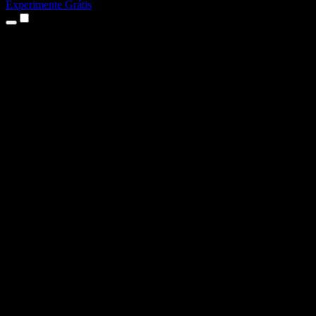
Experimente Grátis
Produtos
Texto para Fala
Apps para iPhone e iPad
App para Android
Extensão para Chrome
Extensão para Edge
App Web
App para Mac
App para Windows
Gerador de Voz com IA
Dublagem de Voz
Dublagem