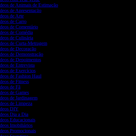
ídeos de Animais de Estimação
ídeos de Apresentação
ídeos de Arte
ídeos de Carro
Vídeos de Comentário
Vídeos de Comédia
ídeos de Culinária
Vídeos de Curta-Metragem
Vídeos de Decoração
Vídeos de Demonstração
Vídeos de Depoimentos
ídeos de Entrevista
ídeos de Exercícios
ídeos de Fashion Haul
ídeos de Fitness
ídeos de Fã
Vídeos de Games
ídeos de Jardinagem
Vídeos de Limpeza
Vídeos DIY
ídeos Dia a Dia
ídeos Educacionais
ídeos Imobiliários
Vídeos Promocionais