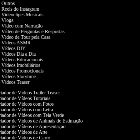
de Outros
de Reels do Instagram
de Videoclipes Musicais
de Vlogs
de Vídeo com Narração
de Vídeo de Perguntas e Respostas
de Vídeo de Tour pela Casa
 de Vídeos ASMR
de Vídeos DIY
de Vídeos Dia a Dia
de Vídeos Educacionais
e Vídeos Imobiliários
de Vídeos Promocionais
de Vídeos Storytime
de Vídeos Teaser
iador de Vídeos Trailer Teaser
iador de Vídeos Tutoriais
iador de Vídeos com Fotos
iador de Vídeos com Letra
iador de Vídeos com Tela Verde
iador de Vídeos de Animais de Estimação
iador de Vídeos de Apresentação
iador de Vídeos de Arte
iador de Vídeos de Carro