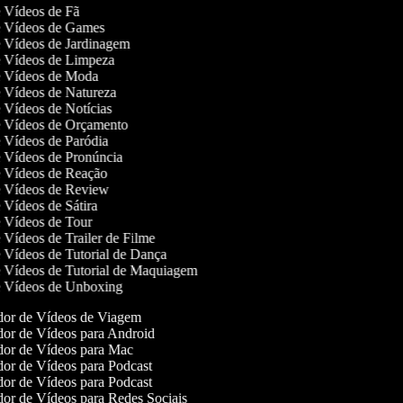
de Vídeos de Fã
de Vídeos de Games
de Vídeos de Jardinagem
de Vídeos de Limpeza
de Vídeos de Moda
de Vídeos de Natureza
de Vídeos de Notícias
de Vídeos de Orçamento
de Vídeos de Paródia
de Vídeos de Pronúncia
de Vídeos de Reação
de Vídeos de Review
e Vídeos de Sátira
de Vídeos de Tour
e Vídeos de Trailer de Filme
de Vídeos de Tutorial de Dança
de Vídeos de Tutorial de Maquiagem
de Vídeos de Unboxing
or de Vídeos de Viagem
or de Vídeos para Android
or de Vídeos para Mac
or de Vídeos para Podcast
or de Vídeos para Podcast
or de Vídeos para Redes Sociais