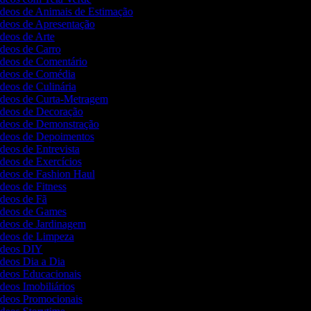
ídeos de Animais de Estimação
ídeos de Apresentação
ídeos de Arte
ídeos de Carro
Vídeos de Comentário
Vídeos de Comédia
ídeos de Culinária
Vídeos de Curta-Metragem
Vídeos de Decoração
Vídeos de Demonstração
Vídeos de Depoimentos
ídeos de Entrevista
ídeos de Exercícios
ídeos de Fashion Haul
ídeos de Fitness
ídeos de Fã
Vídeos de Games
ídeos de Jardinagem
Vídeos de Limpeza
Vídeos DIY
ídeos Dia a Dia
ídeos Educacionais
ídeos Imobiliários
Vídeos Promocionais