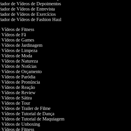
iador de Vídeos de Depoimentos
iador de Vídeos de Entrevista
iador de Vídeos de Exercícios
iador de Vídeos de Fashion Haul
e Vídeos de Fitness
de Vídeos de Fã
de Vídeos de Games
de Vídeos de Jardinagem
de Vídeos de Limpeza
de Vídeos de Moda
de Vídeos de Natureza
de Vídeos de Notícias
de Vídeos de Orçamento
de Vídeos de Paródia
de Vídeos de Pronúncia
de Vídeos de Reação
de Vídeos de Review
e Vídeos de Sátira
de Vídeos de Tour
e Vídeos de Trailer de Filme
de Vídeos de Tutorial de Dança
de Vídeos de Tutorial de Maquiagem
de Vídeos de Unboxing
e Vídeos de Fitness