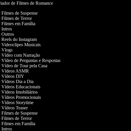
iador de Filmes de Romance
de Filmes de Suspense
e Filmes de Terror
de Filmes em Família
e Intros
de Outros
de Reels do Instagram
de Videoclipes Musicais
de Vlogs
de Vídeo com Narração
de Vídeo de Perguntas e Respostas
de Vídeo de Tour pela Casa
 de Vídeos ASMR
de Vídeos DIY
de Vídeos Dia a Dia
de Vídeos Educacionais
e Vídeos Imobiliários
de Vídeos Promocionais
de Vídeos Storytime
de Vídeos Teaser
de Filmes de Suspense
e Filmes de Terror
de Filmes em Família
e Intros