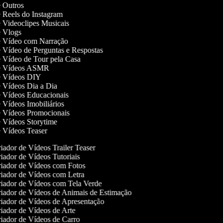
de Outros
de Reels do Instagram
de Videoclipes Musicais
de Vlogs
de Vídeo com Narração
de Vídeo de Perguntas e Respostas
de Vídeo de Tour pela Casa
 de Vídeos ASMR
de Vídeos DIY
de Vídeos Dia a Dia
de Vídeos Educacionais
e Vídeos Imobiliários
de Vídeos Promocionais
de Vídeos Storytime
de Vídeos Teaser
iador de Vídeos Trailer Teaser
iador de Vídeos Tutoriais
iador de Vídeos com Fotos
iador de Vídeos com Letra
iador de Vídeos com Tela Verde
iador de Vídeos de Animais de Estimação
iador de Vídeos de Apresentação
iador de Vídeos de Arte
iador de Vídeos de Carro