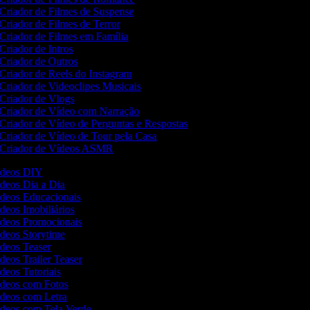
Criador de Filmes de Suspense
Criador de Filmes de Terror
Criador de Filmes em Família
Criador de Intros
Criador de Outros
Criador de Reels do Instagram
Criador de Videoclipes Musicais
Criador de Vlogs
Criador de Vídeo com Narração
Criador de Vídeo de Perguntas e Respostas
Criador de Vídeo de Tour pela Casa
Criador de Vídeos ASMR
Vídeos DIY
ídeos Dia a Dia
ídeos Educacionais
ídeos Imobiliários
Vídeos Promocionais
ídeos Storytime
ídeos Teaser
ídeos Trailer Teaser
ídeos Tutoriais
Vídeos com Fotos
ídeos com Letra
Vídeos com Tela Verde