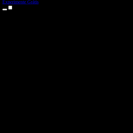
Experimente Grátis
Produtos
Texto para Fala
Apps para iPhone e iPad
App para Android
Extensão para Chrome
Extensão para Edge
App Web
App para Mac
App para Windows
Gerador de Voz com IA
Dublagem de Voz
Dublagem