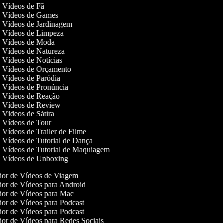
de Vídeos de Fã
de Vídeos de Games
de Vídeos de Jardinagem
de Vídeos de Limpeza
de Vídeos de Moda
de Vídeos de Natureza
de Vídeos de Notícias
de Vídeos de Orçamento
de Vídeos de Paródia
de Vídeos de Pronúncia
de Vídeos de Reação
de Vídeos de Review
e Vídeos de Sátira
de Vídeos de Tour
e Vídeos de Trailer de Filme
de Vídeos de Tutorial de Dança
de Vídeos de Tutorial de Maquiagem
de Vídeos de Unboxing
or de Vídeos de Viagem
or de Vídeos para Android
or de Vídeos para Mac
or de Vídeos para Podcast
or de Vídeos para Podcast
or de Vídeos para Redes Sociais