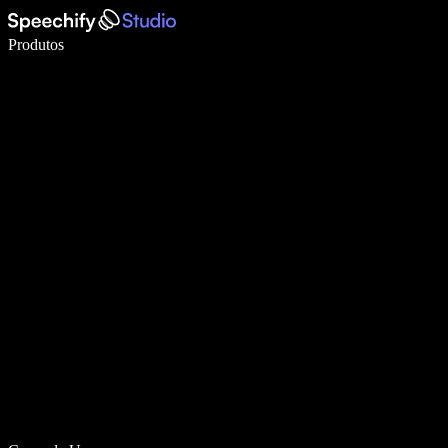
Escreva 5× mais rápido com digitação por voz
Produtos
Saiba mais