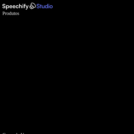
Escreva 5× mais rápido com digitação por voz
Produtos
Saiba mais