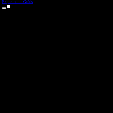
Experimente Grátis
Produtos
Texto para Fala
Apps para iPhone e iPad
App para Android
Extensão para Chrome
Extensão para Edge
App Web
App para Mac
App para Windows
Gerador de Voz com IA
Dublagem de Voz
Dublagem