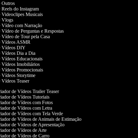
de Outros
de Reels do Instagram
de Videoclipes Musicais
de Vlogs
de Vídeo com Narração
de Vídeo de Perguntas e Respostas
de Vídeo de Tour pela Casa
 de Vídeos ASMR
de Vídeos DIY
de Vídeos Dia a Dia
de Vídeos Educacionais
e Vídeos Imobiliários
de Vídeos Promocionais
de Vídeos Storytime
de Vídeos Teaser
iador de Vídeos Trailer Teaser
iador de Vídeos Tutoriais
iador de Vídeos com Fotos
iador de Vídeos com Letra
iador de Vídeos com Tela Verde
iador de Vídeos de Animais de Estimação
iador de Vídeos de Apresentação
iador de Vídeos de Arte
iador de Vídeos de Carro