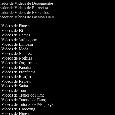
iador de Vídeos de Depoimentos
iador de Vídeos de Entrevista
iador de Vídeos de Exercícios
iador de Vídeos de Fashion Haul
de Vídeos de Fitness
de Vídeos de Fã
de Vídeos de Games
de Vídeos de Jardinagem
de Vídeos de Limpeza
de Vídeos de Moda
de Vídeos de Natureza
de Vídeos de Notícias
de Vídeos de Orçamento
de Vídeos de Paródia
de Vídeos de Pronúncia
de Vídeos de Reação
de Vídeos de Review
e Vídeos de Sátira
de Vídeos de Tour
e Vídeos de Trailer de Filme
de Vídeos de Tutorial de Dança
de Vídeos de Tutorial de Maquiagem
de Vídeos de Unboxing
de Vídeos de Fitness