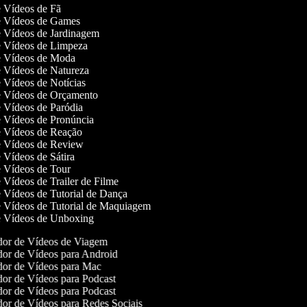
de Vídeos de Fã
de Vídeos de Games
de Vídeos de Jardinagem
de Vídeos de Limpeza
de Vídeos de Moda
de Vídeos de Natureza
de Vídeos de Notícias
de Vídeos de Orçamento
de Vídeos de Paródia
de Vídeos de Pronúncia
de Vídeos de Reação
de Vídeos de Review
e Vídeos de Sátira
de Vídeos de Tour
e Vídeos de Trailer de Filme
de Vídeos de Tutorial de Dança
de Vídeos de Tutorial de Maquiagem
de Vídeos de Unboxing
or de Vídeos de Viagem
or de Vídeos para Android
or de Vídeos para Mac
or de Vídeos para Podcast
or de Vídeos para Podcast
or de Vídeos para Redes Sociais