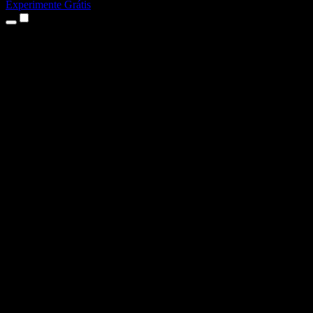
Experimente Grátis
Produtos
Texto para Fala
Apps para iPhone e iPad
App para Android
Extensão para Chrome
Extensão para Edge
App Web
App para Mac
App para Windows
Gerador de Voz com IA
Dublagem de Voz
Dublagem