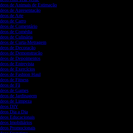
Vídeos de Animais de Estimação
Vídeos de Apresentação
ídeos de Arte
ídeos de Carro
Vídeos de Comentário
Vídeos de Comédia
ídeos de Culinária
Vídeos de Curta-Metragem
Vídeos de Decoração
Vídeos de Demonstração
Vídeos de Depoimentos
ídeos de Entrevista
ídeos de Exercícios
Vídeos de Fashion Haul
ídeos de Fitness
ídeos de Fã
Vídeos de Games
Vídeos de Jardinagem
Vídeos de Limpeza
Vídeos DIY
ídeos Dia a Dia
Vídeos Educacionais
ídeos Imobiliários
Vídeos Promocionais