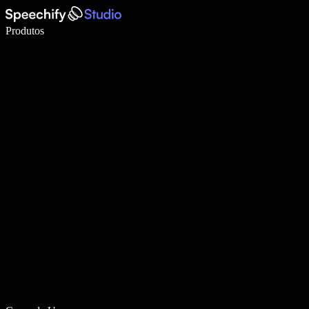
Escreva 5× mais rápido com digitação por voz
Produtos
Saiba mais