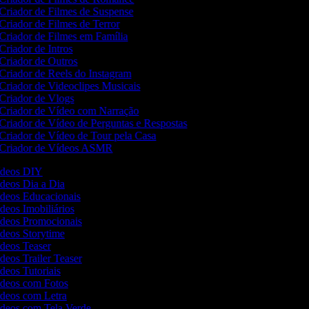
Criador de Filmes de Suspense
Criador de Filmes de Terror
Criador de Filmes em Família
Criador de Intros
Criador de Outros
Criador de Reels do Instagram
Criador de Videoclipes Musicais
Criador de Vlogs
Criador de Vídeo com Narração
Criador de Vídeo de Perguntas e Respostas
Criador de Vídeo de Tour pela Casa
Criador de Vídeos ASMR
Vídeos DIY
ídeos Dia a Dia
Vídeos Educacionais
ídeos Imobiliários
Vídeos Promocionais
ídeos Storytime
ídeos Teaser
ídeos Trailer Teaser
ídeos Tutoriais
Vídeos com Fotos
Vídeos com Letra
Vídeos com Tela Verde