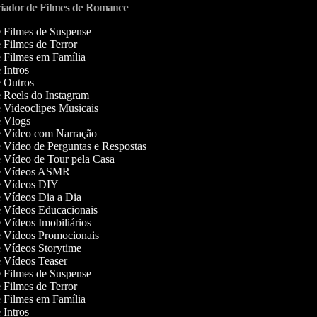
iador de Filmes de Romance
de Filmes de Suspense
e Filmes de Terror
de Filmes em Família
e Intros
de Outros
de Reels do Instagram
de Videoclipes Musicais
de Vlogs
de Vídeo com Narração
de Vídeo de Perguntas e Respostas
de Vídeo de Tour pela Casa
 de Vídeos ASMR
de Vídeos DIY
de Vídeos Dia a Dia
de Vídeos Educacionais
e Vídeos Imobiliários
de Vídeos Promocionais
de Vídeos Storytime
de Vídeos Teaser
de Filmes de Suspense
e Filmes de Terror
de Filmes em Família
e Intros