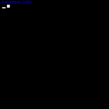
Experimente Grátis
Produtos
Texto para Fala
Apps para iPhone e iPad
App para Android
Extensão para Chrome
Extensão para Edge
App Web
App para Mac
App para Windows
Gerador de Voz com IA
Dublagem de Voz
Dublagem