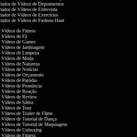
iador de Vídeos de Depoimentos
iador de Vídeos de Entrevista
iador de Vídeos de Exercícios
iador de Vídeos de Fashion Haul
e Vídeos de Fitness
de Vídeos de Fã
de Vídeos de Games
de Vídeos de Jardinagem
de Vídeos de Limpeza
de Vídeos de Moda
de Vídeos de Natureza
de Vídeos de Notícias
de Vídeos de Orçamento
de Vídeos de Paródia
de Vídeos de Pronúncia
de Vídeos de Reação
de Vídeos de Review
e Vídeos de Sátira
de Vídeos de Tour
e Vídeos de Trailer de Filme
de Vídeos de Tutorial de Dança
de Vídeos de Tutorial de Maquiagem
de Vídeos de Unboxing
e Vídeos de Fitness