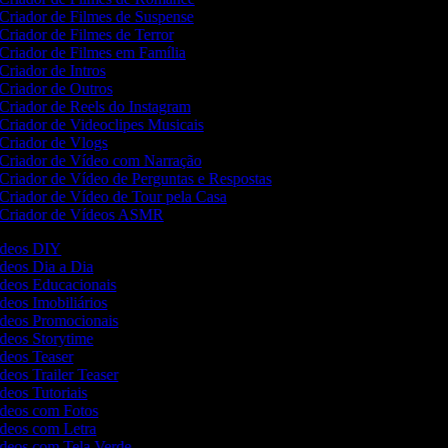
Criador de Filmes de Suspense
Criador de Filmes de Terror
Criador de Filmes em Família
Criador de Intros
Criador de Outros
Criador de Reels do Instagram
Criador de Videoclipes Musicais
Criador de Vlogs
Criador de Vídeo com Narração
Criador de Vídeo de Perguntas e Respostas
Criador de Vídeo de Tour pela Casa
Criador de Vídeos ASMR
Vídeos DIY
ídeos Dia a Dia
ídeos Educacionais
ídeos Imobiliários
Vídeos Promocionais
ídeos Storytime
ídeos Teaser
ídeos Trailer Teaser
ídeos Tutoriais
Vídeos com Fotos
ídeos com Letra
Vídeos com Tela Verde