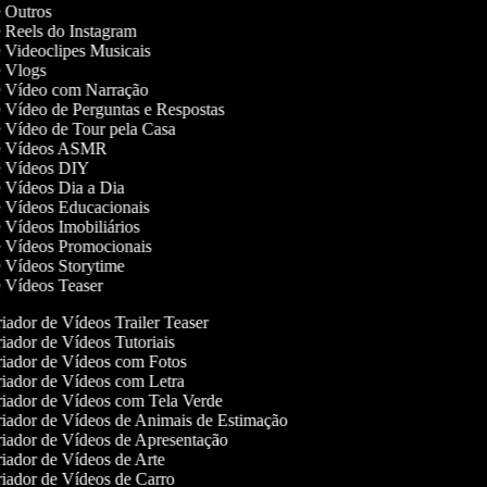
de Outros
de Reels do Instagram
de Videoclipes Musicais
de Vlogs
de Vídeo com Narração
de Vídeo de Perguntas e Respostas
de Vídeo de Tour pela Casa
 de Vídeos ASMR
de Vídeos DIY
de Vídeos Dia a Dia
de Vídeos Educacionais
e Vídeos Imobiliários
de Vídeos Promocionais
de Vídeos Storytime
de Vídeos Teaser
iador de Vídeos Trailer Teaser
iador de Vídeos Tutoriais
iador de Vídeos com Fotos
iador de Vídeos com Letra
iador de Vídeos com Tela Verde
iador de Vídeos de Animais de Estimação
iador de Vídeos de Apresentação
iador de Vídeos de Arte
iador de Vídeos de Carro