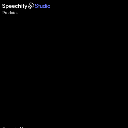
Escreva 5× mais rápido com digitação por voz
Produtos
Saiba mais