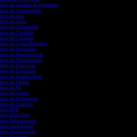
ídeos de Animais de Estimação
ídeos de Apresentação
ídeos de Arte
ídeos de Carro
Vídeos de Comentário
Vídeos de Comédia
ídeos de Culinária
Vídeos de Curta-Metragem
Vídeos de Decoração
Vídeos de Demonstração
Vídeos de Depoimentos
ídeos de Entrevista
ídeos de Exercícios
ídeos de Fashion Haul
ídeos de Fitness
ídeos de Fã
Vídeos de Games
ídeos de Jardinagem
Vídeos de Limpeza
Vídeos DIY
ídeos Dia a Dia
ídeos Educacionais
ídeos Imobiliários
Vídeos Promocionais