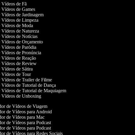
de Vídeos de Fã
de Vídeos de Games
de Vídeos de Jardinagem
de Vídeos de Limpeza
de Vídeos de Moda
de Vídeos de Natureza
de Vídeos de Notícias
de Vídeos de Orçamento
de Vídeos de Paródia
de Vídeos de Pronúncia
de Vídeos de Reação
de Vídeos de Review
e Vídeos de Sátira
de Vídeos de Tour
e Vídeos de Trailer de Filme
de Vídeos de Tutorial de Dança
de Vídeos de Tutorial de Maquiagem
de Vídeos de Unboxing
or de Vídeos de Viagem
or de Vídeos para Android
or de Vídeos para Mac
or de Vídeos para Podcast
or de Vídeos para Podcast
or de Vídeos para Redes Sociais