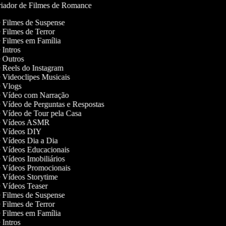
iador de Filmes de Romance
de Filmes de Suspense
e Filmes de Terror
de Filmes em Família
e Intros
de Outros
de Reels do Instagram
de Videoclipes Musicais
de Vlogs
de Vídeo com Narração
de Vídeo de Perguntas e Respostas
de Vídeo de Tour pela Casa
 de Vídeos ASMR
de Vídeos DIY
de Vídeos Dia a Dia
de Vídeos Educacionais
e Vídeos Imobiliários
de Vídeos Promocionais
de Vídeos Storytime
de Vídeos Teaser
de Filmes de Suspense
e Filmes de Terror
de Filmes em Família
e Intros