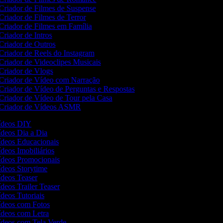
Criador de Filmes de Suspense
Criador de Filmes de Terror
Criador de Filmes em Família
Criador de Intros
Criador de Outros
Criador de Reels do Instagram
Criador de Videoclipes Musicais
Criador de Vlogs
Criador de Vídeo com Narração
Criador de Vídeo de Perguntas e Respostas
Criador de Vídeo de Tour pela Casa
Criador de Vídeos ASMR
Vídeos DIY
Vídeos Dia a Dia
Vídeos Educacionais
ídeos Imobiliários
Vídeos Promocionais
Vídeos Storytime
Vídeos Teaser
ídeos Trailer Teaser
ídeos Tutoriais
Vídeos com Fotos
Vídeos com Letra
Vídeos com Tela Verde