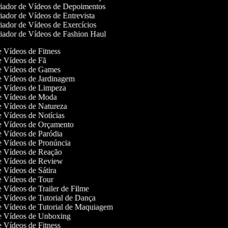
iador de Vídeos de Depoimentos
ador de Vídeos de Entrevista
ador de Vídeos de Exercícios
ador de Vídeos de Fashion Haul
de Vídeos de Fitness
de Vídeos de Fã
de Vídeos de Games
de Vídeos de Jardinagem
de Vídeos de Limpeza
de Vídeos de Moda
de Vídeos de Natureza
de Vídeos de Notícias
de Vídeos de Orçamento
de Vídeos de Paródia
de Vídeos de Pronúncia
de Vídeos de Reação
de Vídeos de Review
de Vídeos de Sátira
de Vídeos de Tour
de Vídeos de Trailer de Filme
de Vídeos de Tutorial de Dança
de Vídeos de Tutorial de Maquiagem
de Vídeos de Unboxing
de Vídeos de Fitness