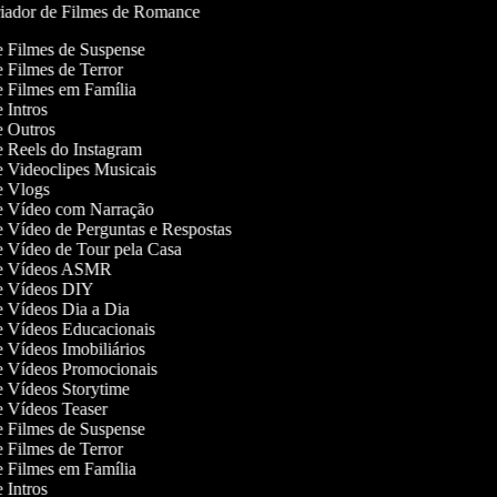
iador de Filmes de Romance
de Filmes de Suspense
de Filmes de Terror
de Filmes em Família
de Intros
de Outros
de Reels do Instagram
de Videoclipes Musicais
de Vlogs
de Vídeo com Narração
de Vídeo de Perguntas e Respostas
de Vídeo de Tour pela Casa
 de Vídeos ASMR
 de Vídeos DIY
de Vídeos Dia a Dia
de Vídeos Educacionais
de Vídeos Imobiliários
de Vídeos Promocionais
de Vídeos Storytime
de Vídeos Teaser
de Filmes de Suspense
de Filmes de Terror
de Filmes em Família
de Intros