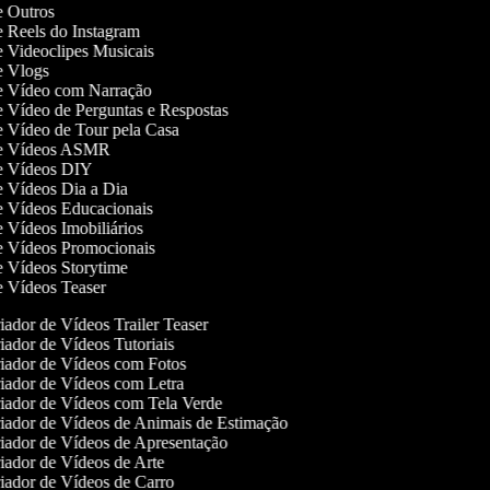
de Outros
de Reels do Instagram
de Videoclipes Musicais
de Vlogs
de Vídeo com Narração
de Vídeo de Perguntas e Respostas
de Vídeo de Tour pela Casa
 de Vídeos ASMR
 de Vídeos DIY
de Vídeos Dia a Dia
de Vídeos Educacionais
de Vídeos Imobiliários
de Vídeos Promocionais
de Vídeos Storytime
de Vídeos Teaser
ador de Vídeos Trailer Teaser
ador de Vídeos Tutoriais
iador de Vídeos com Fotos
ador de Vídeos com Letra
ador de Vídeos com Tela Verde
ador de Vídeos de Animais de Estimação
ador de Vídeos de Apresentação
ador de Vídeos de Arte
ador de Vídeos de Carro