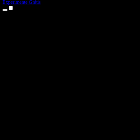
Experimente Grátis
Produtos
Texto para Fala
Apps para iPhone e iPad
App para Android
Extensão para Chrome
Extensão para Edge
App Web
App para Mac
App para Windows
Gerador de Voz com IA
Dublagem de Voz
Dublagem