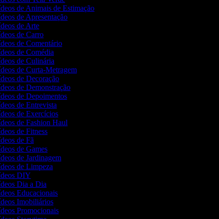
Vídeos de Animais de Estimação
Vídeos de Apresentação
Vídeos de Arte
Vídeos de Carro
Vídeos de Comentário
Vídeos de Comédia
ídeos de Culinária
Vídeos de Curta-Metragem
Vídeos de Decoração
Vídeos de Demonstração
Vídeos de Depoimentos
ídeos de Entrevista
ídeos de Exercícios
Vídeos de Fashion Haul
ídeos de Fitness
Vídeos de Fã
Vídeos de Games
Vídeos de Jardinagem
Vídeos de Limpeza
Vídeos DIY
Vídeos Dia a Dia
Vídeos Educacionais
ídeos Imobiliários
Vídeos Promocionais