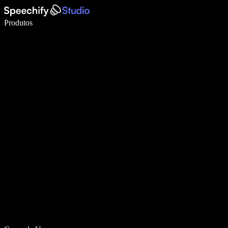
Escreva 5× mais rápido com digitação por voz
Produtos
Saiba mais