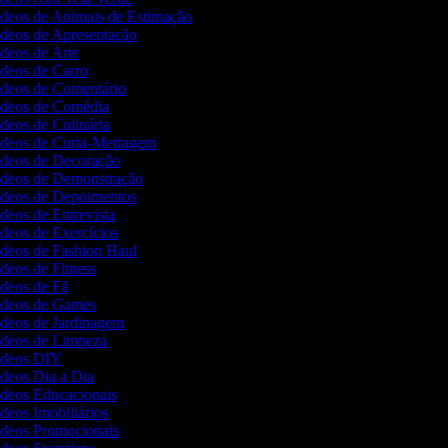
Vídeos de Animais de Estimação
Vídeos de Apresentação
ídeos de Arte
ídeos de Carro
Vídeos de Comentário
Vídeos de Comédia
ídeos de Culinária
Vídeos de Curta-Metragem
Vídeos de Decoração
Vídeos de Demonstração
Vídeos de Depoimentos
ídeos de Entrevista
ídeos de Exercícios
Vídeos de Fashion Haul
ídeos de Fitness
ídeos de Fã
Vídeos de Games
Vídeos de Jardinagem
Vídeos de Limpeza
Vídeos DIY
ídeos Dia a Dia
Vídeos Educacionais
ídeos Imobiliários
Vídeos Promocionais