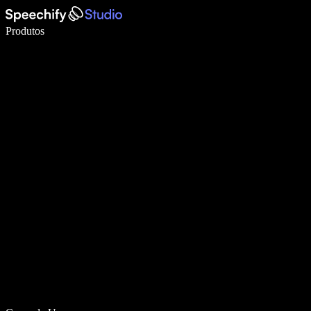
Escreva 5× mais rápido com digitação por voz
Produtos
Saiba mais