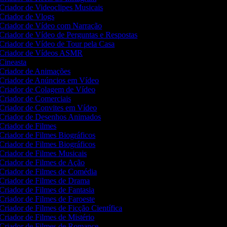
Criador de Videoclipes Musicais
Criador de Vlogs
Criador de Vídeo com Narração
Criador de Vídeo de Perguntas e Respostas
Criador de Vídeo de Tour pela Casa
Criador de Vídeos ASMR
Cineasta
Criador de Animações
Criador de Anúncios em Vídeo
Criador de Colagem de Vídeo
Criador de Comerciais
Criador de Convites em Vídeo
Criador de Desenhos Animados
Criador de Filmes
Criador de Filmes Biográficos
Criador de Filmes Biográficos
Criador de Filmes Musicais
Criador de Filmes de Ação
Criador de Filmes de Comédia
Criador de Filmes de Drama
Criador de Filmes de Fantasia
Criador de Filmes de Faroeste
Criador de Filmes de Ficção Científica
Criador de Filmes de Mistério
Criador de Filmes de Romance