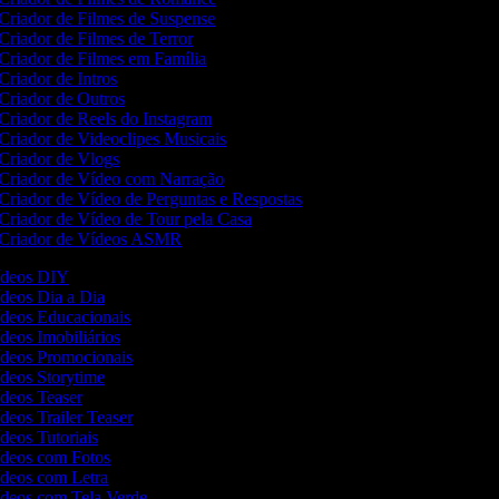
Criador de Filmes de Suspense
Criador de Filmes de Terror
Criador de Filmes em Família
Criador de Intros
Criador de Outros
Criador de Reels do Instagram
Criador de Videoclipes Musicais
Criador de Vlogs
Criador de Vídeo com Narração
Criador de Vídeo de Perguntas e Respostas
Criador de Vídeo de Tour pela Casa
Criador de Vídeos ASMR
Vídeos DIY
ídeos Dia a Dia
Vídeos Educacionais
ídeos Imobiliários
Vídeos Promocionais
ídeos Storytime
ídeos Teaser
ídeos Trailer Teaser
ídeos Tutoriais
Vídeos com Fotos
Vídeos com Letra
Vídeos com Tela Verde