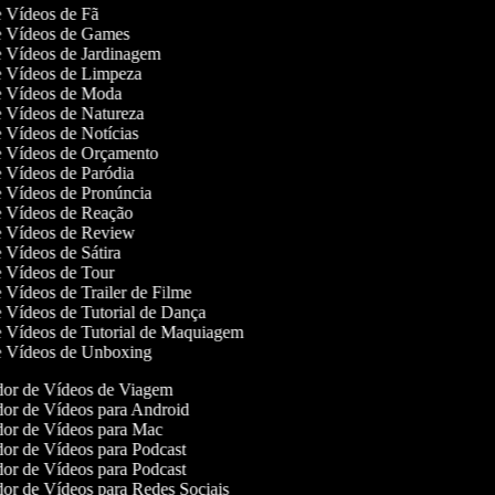
de Vídeos de Fã
de Vídeos de Games
de Vídeos de Jardinagem
de Vídeos de Limpeza
de Vídeos de Moda
de Vídeos de Natureza
de Vídeos de Notícias
de Vídeos de Orçamento
de Vídeos de Paródia
de Vídeos de Pronúncia
de Vídeos de Reação
de Vídeos de Review
de Vídeos de Sátira
de Vídeos de Tour
e Vídeos de Trailer de Filme
de Vídeos de Tutorial de Dança
de Vídeos de Tutorial de Maquiagem
de Vídeos de Unboxing
or de Vídeos de Viagem
or de Vídeos para Android
or de Vídeos para Mac
or de Vídeos para Podcast
or de Vídeos para Podcast
or de Vídeos para Redes Sociais