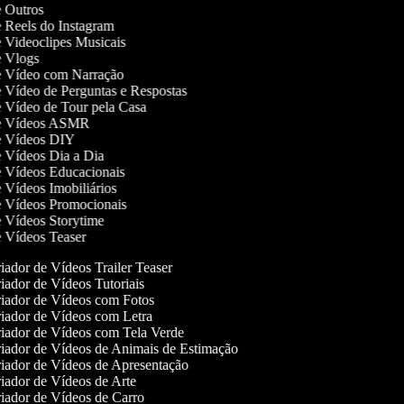
de Outros
de Reels do Instagram
de Videoclipes Musicais
de Vlogs
de Vídeo com Narração
de Vídeo de Perguntas e Respostas
de Vídeo de Tour pela Casa
 de Vídeos ASMR
de Vídeos DIY
de Vídeos Dia a Dia
de Vídeos Educacionais
de Vídeos Imobiliários
de Vídeos Promocionais
de Vídeos Storytime
de Vídeos Teaser
ador de Vídeos Trailer Teaser
iador de Vídeos Tutoriais
iador de Vídeos com Fotos
iador de Vídeos com Letra
iador de Vídeos com Tela Verde
iador de Vídeos de Animais de Estimação
iador de Vídeos de Apresentação
iador de Vídeos de Arte
iador de Vídeos de Carro