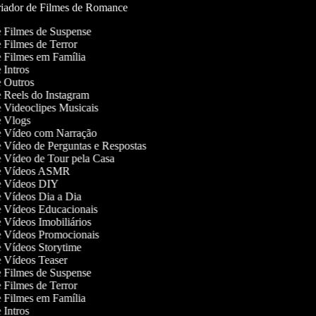
iador de Filmes de Romance
de Filmes de Suspense
de Filmes de Terror
de Filmes em Família
e Intros
de Outros
de Reels do Instagram
de Videoclipes Musicais
de Vlogs
de Vídeo com Narração
de Vídeo de Perguntas e Respostas
de Vídeo de Tour pela Casa
 de Vídeos ASMR
de Vídeos DIY
de Vídeos Dia a Dia
de Vídeos Educacionais
de Vídeos Imobiliários
de Vídeos Promocionais
de Vídeos Storytime
de Vídeos Teaser
de Filmes de Suspense
de Filmes de Terror
de Filmes em Família
e Intros