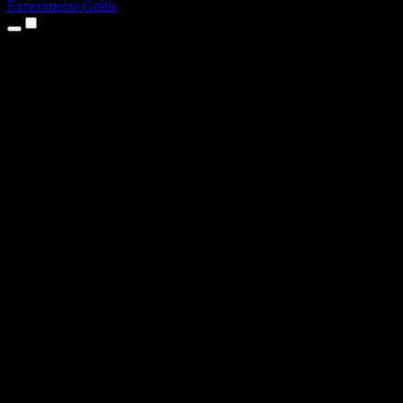
Experimente Grátis
Produtos
Texto para Fala
Apps para iPhone e iPad
App para Android
Extensão para Chrome
Extensão para Edge
App Web
App para Mac
App para Windows
Gerador de Voz com IA
Dublagem de Voz
Dublagem