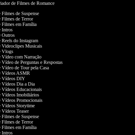
iador de Filmes de Romance
de Filmes de Suspense
de Filmes de Terror
de Filmes em Família
e Intros
de Outros
de Reels do Instagram
de Videoclipes Musicais
de Vlogs
de Vídeo com Narração
de Vídeo de Perguntas e Respostas
de Vídeo de Tour pela Casa
 de Vídeos ASMR
de Vídeos DIY
de Vídeos Dia a Dia
de Vídeos Educacionais
de Vídeos Imobiliários
de Vídeos Promocionais
de Vídeos Storytime
de Vídeos Teaser
de Filmes de Suspense
de Filmes de Terror
de Filmes em Família
e Intros