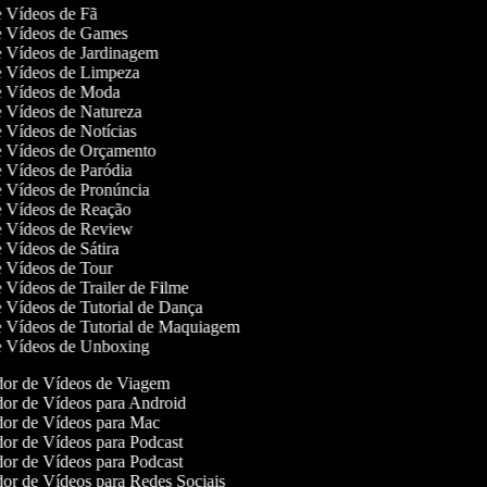
de Vídeos de Fã
de Vídeos de Games
de Vídeos de Jardinagem
de Vídeos de Limpeza
de Vídeos de Moda
de Vídeos de Natureza
de Vídeos de Notícias
de Vídeos de Orçamento
de Vídeos de Paródia
de Vídeos de Pronúncia
de Vídeos de Reação
de Vídeos de Review
de Vídeos de Sátira
de Vídeos de Tour
de Vídeos de Trailer de Filme
de Vídeos de Tutorial de Dança
de Vídeos de Tutorial de Maquiagem
de Vídeos de Unboxing
or de Vídeos de Viagem
or de Vídeos para Android
or de Vídeos para Mac
or de Vídeos para Podcast
or de Vídeos para Podcast
or de Vídeos para Redes Sociais