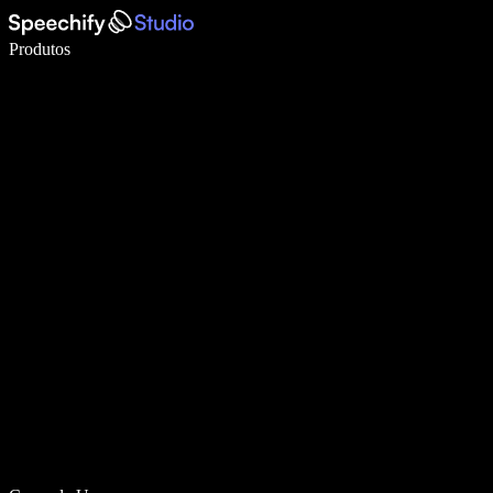
Escreva 5× mais rápido com digitação por voz
Produtos
Saiba mais