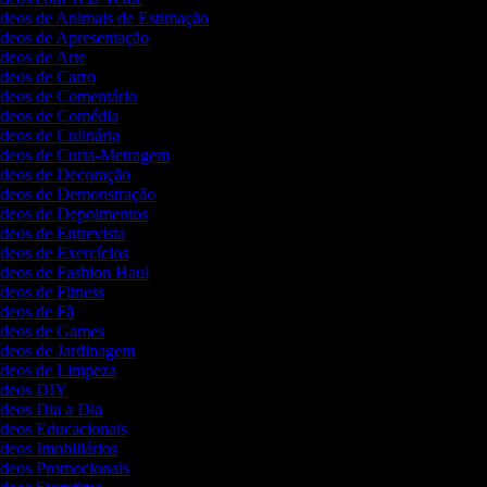
Vídeos de Animais de Estimação
Vídeos de Apresentação
ídeos de Arte
ídeos de Carro
Vídeos de Comentário
Vídeos de Comédia
ídeos de Culinária
Vídeos de Curta-Metragem
Vídeos de Decoração
Vídeos de Demonstração
Vídeos de Depoimentos
ídeos de Entrevista
ídeos de Exercícios
Vídeos de Fashion Haul
ídeos de Fitness
ídeos de Fã
Vídeos de Games
Vídeos de Jardinagem
Vídeos de Limpeza
Vídeos DIY
ídeos Dia a Dia
Vídeos Educacionais
ídeos Imobiliários
Vídeos Promocionais