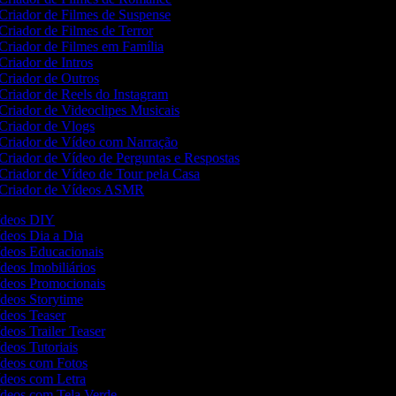
Criador de Filmes de Suspense
Criador de Filmes de Terror
Criador de Filmes em Família
Criador de Intros
Criador de Outros
Criador de Reels do Instagram
Criador de Videoclipes Musicais
Criador de Vlogs
Criador de Vídeo com Narração
Criador de Vídeo de Perguntas e Respostas
Criador de Vídeo de Tour pela Casa
Criador de Vídeos ASMR
Vídeos DIY
ídeos Dia a Dia
Vídeos Educacionais
ídeos Imobiliários
Vídeos Promocionais
ídeos Storytime
ídeos Teaser
ídeos Trailer Teaser
ídeos Tutoriais
Vídeos com Fotos
Vídeos com Letra
Vídeos com Tela Verde