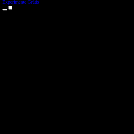
Experimente Grátis
Produtos
Texto para Fala
Apps para iPhone e iPad
App para Android
Extensão para Chrome
Extensão para Edge
App Web
App para Mac
App para Windows
Gerador de Voz com IA
Dublagem de Voz
Dublagem