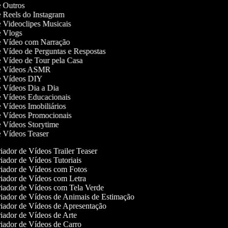
de Outros
de Reels do Instagram
de Videoclipes Musicais
de Vlogs
de Vídeo com Narração
de Vídeo de Perguntas e Respostas
de Vídeo de Tour pela Casa
 de Vídeos ASMR
de Vídeos DIY
de Vídeos Dia a Dia
de Vídeos Educacionais
de Vídeos Imobiliários
de Vídeos Promocionais
de Vídeos Storytime
de Vídeos Teaser
ador de Vídeos Trailer Teaser
ador de Vídeos Tutoriais
iador de Vídeos com Fotos
iador de Vídeos com Letra
iador de Vídeos com Tela Verde
iador de Vídeos de Animais de Estimação
iador de Vídeos de Apresentação
iador de Vídeos de Arte
iador de Vídeos de Carro