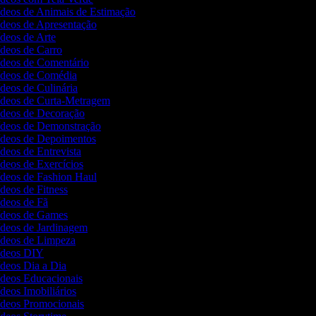
Vídeos de Animais de Estimação
Vídeos de Apresentação
ídeos de Arte
ídeos de Carro
Vídeos de Comentário
Vídeos de Comédia
ídeos de Culinária
Vídeos de Curta-Metragem
Vídeos de Decoração
Vídeos de Demonstração
Vídeos de Depoimentos
ídeos de Entrevista
ídeos de Exercícios
Vídeos de Fashion Haul
ídeos de Fitness
ídeos de Fã
Vídeos de Games
Vídeos de Jardinagem
Vídeos de Limpeza
Vídeos DIY
ídeos Dia a Dia
Vídeos Educacionais
ídeos Imobiliários
Vídeos Promocionais