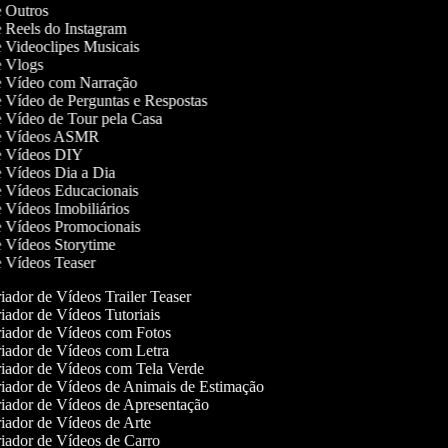
de Outros
de Reels do Instagram
de Videoclipes Musicais
de Vlogs
de Vídeo com Narração
de Vídeo de Perguntas e Respostas
de Vídeo de Tour pela Casa
 de Vídeos ASMR
de Vídeos DIY
de Vídeos Dia a Dia
de Vídeos Educacionais
e Vídeos Imobiliários
de Vídeos Promocionais
de Vídeos Storytime
de Vídeos Teaser
iador de Vídeos Trailer Teaser
iador de Vídeos Tutoriais
iador de Vídeos com Fotos
iador de Vídeos com Letra
iador de Vídeos com Tela Verde
iador de Vídeos de Animais de Estimação
iador de Vídeos de Apresentação
iador de Vídeos de Arte
iador de Vídeos de Carro