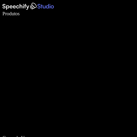
Escreva 5× mais rápido com digitação por voz
Produtos
Saiba mais