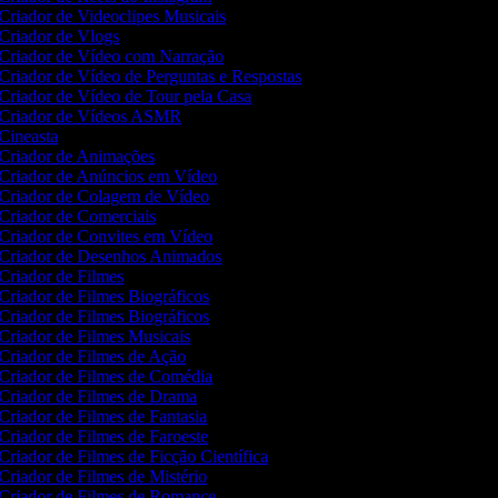
Criador de Videoclipes Musicais
Criador de Vlogs
Criador de Vídeo com Narração
Criador de Vídeo de Perguntas e Respostas
Criador de Vídeo de Tour pela Casa
Criador de Vídeos ASMR
Cineasta
Criador de Animações
Criador de Anúncios em Vídeo
Criador de Colagem de Vídeo
Criador de Comerciais
Criador de Convites em Vídeo
Criador de Desenhos Animados
Criador de Filmes
Criador de Filmes Biográficos
Criador de Filmes Biográficos
Criador de Filmes Musicais
Criador de Filmes de Ação
Criador de Filmes de Comédia
Criador de Filmes de Drama
Criador de Filmes de Fantasia
Criador de Filmes de Faroeste
Criador de Filmes de Ficção Científica
Criador de Filmes de Mistério
Criador de Filmes de Romance