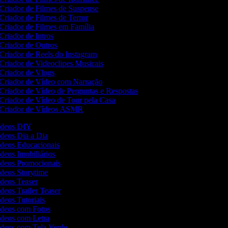
Criador de Filmes de Suspense
Criador de Filmes de Terror
Criador de Filmes em Família
Criador de Intros
Criador de Outros
Criador de Reels do Instagram
Criador de Videoclipes Musicais
Criador de Vlogs
Criador de Vídeo com Narração
Criador de Vídeo de Perguntas e Respostas
Criador de Vídeo de Tour pela Casa
Criador de Vídeos ASMR
Vídeos DIY
ídeos Dia a Dia
Vídeos Educacionais
ídeos Imobiliários
Vídeos Promocionais
ídeos Storytime
ídeos Teaser
ídeos Trailer Teaser
ídeos Tutoriais
Vídeos com Fotos
Vídeos com Letra
Vídeos com Tela Verde