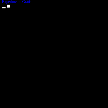
Experimente Grátis
Produtos
Texto para Fala
Apps para iPhone e iPad
App para Android
Extensão para Chrome
Extensão para Edge
App Web
App para Mac
App para Windows
Gerador de Voz com IA
Dublagem de Voz
Dublagem