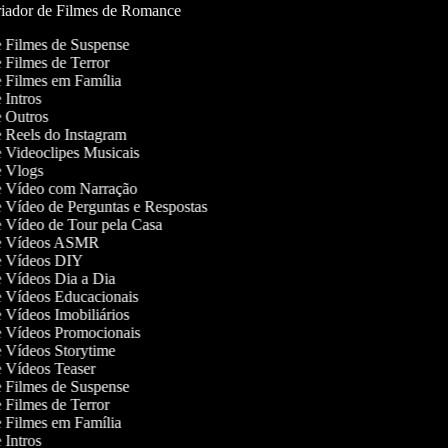
iador de Filmes de Romance
de Filmes de Suspense
e Filmes de Terror
de Filmes em Família
e Intros
de Outros
de Reels do Instagram
de Videoclipes Musicais
de Vlogs
de Vídeo com Narração
de Vídeo de Perguntas e Respostas
de Vídeo de Tour pela Casa
 de Vídeos ASMR
de Vídeos DIY
de Vídeos Dia a Dia
de Vídeos Educacionais
e Vídeos Imobiliários
de Vídeos Promocionais
de Vídeos Storytime
de Vídeos Teaser
de Filmes de Suspense
e Filmes de Terror
de Filmes em Família
e Intros