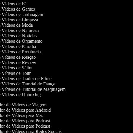
de Vídeos de Fã
de Vídeos de Games
de Vídeos de Jardinagem
de Vídeos de Limpeza
de Vídeos de Moda
de Vídeos de Natureza
de Vídeos de Notícias
de Vídeos de Orçamento
de Vídeos de Paródia
de Vídeos de Pronúncia
de Vídeos de Reação
de Vídeos de Review
e Vídeos de Sátira
de Vídeos de Tour
e Vídeos de Trailer de Filme
de Vídeos de Tutorial de Dança
de Vídeos de Tutorial de Maquiagem
de Vídeos de Unboxing
or de Vídeos de Viagem
or de Vídeos para Android
or de Vídeos para Mac
or de Vídeos para Podcast
or de Vídeos para Podcast
or de Vídeos para Redes Sociais