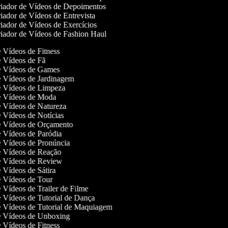
iador de Vídeos de Depoimentos
iador de Vídeos de Entrevista
iador de Vídeos de Exercícios
iador de Vídeos de Fashion Haul
de Vídeos de Fitness
de Vídeos de Fã
de Vídeos de Games
de Vídeos de Jardinagem
de Vídeos de Limpeza
de Vídeos de Moda
de Vídeos de Natureza
de Vídeos de Notícias
de Vídeos de Orçamento
de Vídeos de Paródia
de Vídeos de Pronúncia
de Vídeos de Reação
de Vídeos de Review
e Vídeos de Sátira
de Vídeos de Tour
e Vídeos de Trailer de Filme
de Vídeos de Tutorial de Dança
de Vídeos de Tutorial de Maquiagem
de Vídeos de Unboxing
de Vídeos de Fitness