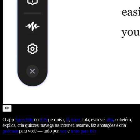
O app
Speechify
no
iOS
pesquisa,
lê
,
narra
, fala, escreve,
dita
, entretém,
explica, cria quizzes, navega na internet, resume, faz anotações e cria
podcasts
para você — tudo por
voz
e
texto para fala