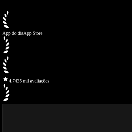
App do dia
App Store
4.7
435 mil avaliações