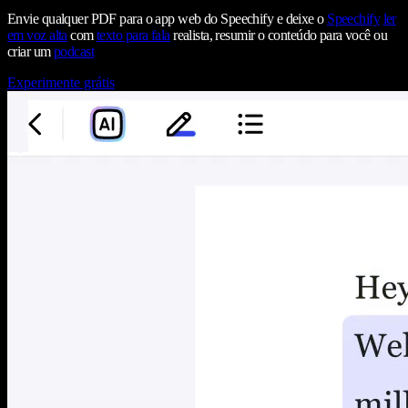
Envie qualquer PDF para o app web do Speechify e deixe o
Speechify
ler
em voz alta
com
texto para fala
realista, resumir o conteúdo para você ou
criar um
podcast
Experimente grátis