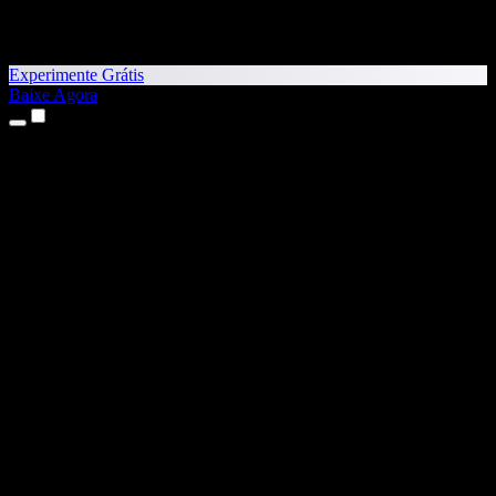
Experimente Grátis
Baixe Agora
Produtos
Texto para Fala
Apps para iPhone e iPad
App para Android
Extensão para Chrome
Extensão para Edge
App Web
App para Mac
App para Windows