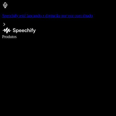
Speechify está lançando a digitação por voz com ditado
Escreva 5× mais rápido com digitação por voz
Produtos
Saiba mais