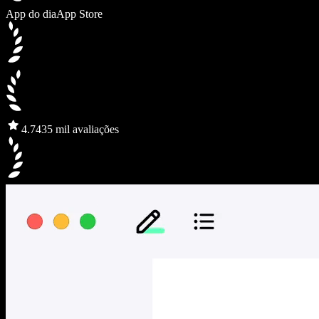
App do dia
App Store
4.7
435 mil avaliações