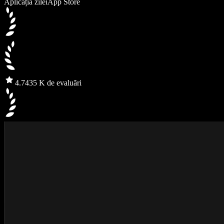
Aplicația zilei
App Store
4.7
435 K de evaluări