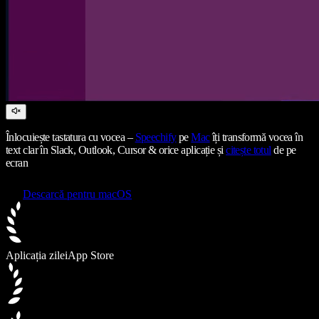
Înlocuiește tastatura cu vocea –
Speechify
pe
Mac
îți transformă vocea în
text clar în Slack, Outlook, Cursor & orice aplicație și
citește totul
de pe
ecran
Descarcă pentru macOS
Aplicația zilei
App Store