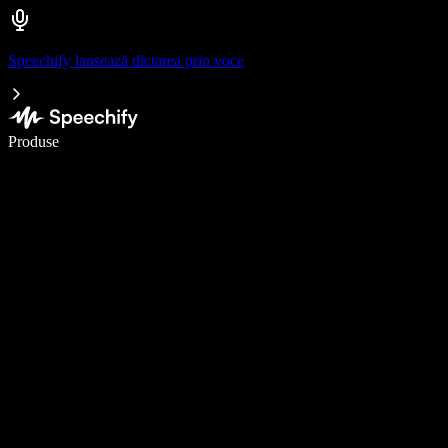
Speechify lansează dictarea prin voce
Scrie de 5× mai repede cu dictarea vocală
Produse
Află mai multe