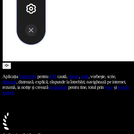
Aplicația
Speechify
pentru
iOS
caută,
citește
,
redă
, vorbește, scrie,
dictează
, distrează, explică, răspunde la întrebări, navighează pe internet,
rezumă, ia notițe și creează
podcasturi
pentru tine, totul prin
voce
și
text-to-
speech