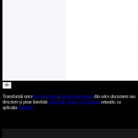
Transformă orice
text în vorbire
,
creează podcasturi
din orice document sau
descriere și pune întrebări
Speechify Voice AI Assistant
oriunde, cu
aplicația
Android