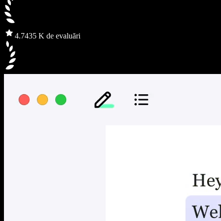
4.7
435 K de evaluări