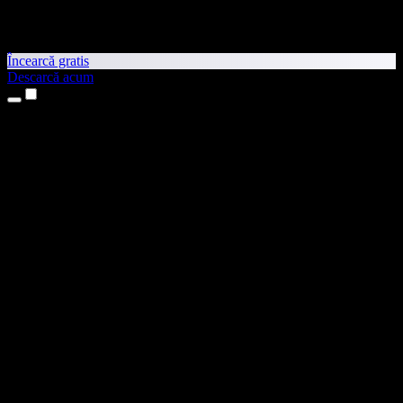
Încearcă gratis
Descarcă acum
Produse
Text transformat în vorbire
Aplicații pentru iPhone și iPad
Aplicație pentru Android
Extensie pentru Chrome
Extensie pentru Edge
Aplicație web
Aplicație pentru Mac
Aplicație pentru Windows