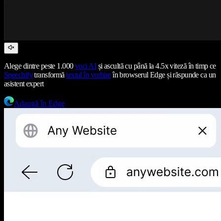
Alege dintre peste 1.000
voci AI
și ascultă cu până la 4.5x viteză în timp ce
Speechify
transformă
textul în vorbire
în browserul Edge și răspunde ca un
asistent expert
Adaugă în Edge