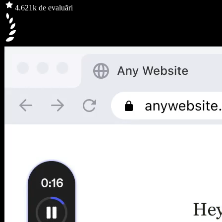
4.6
21k de evaluări