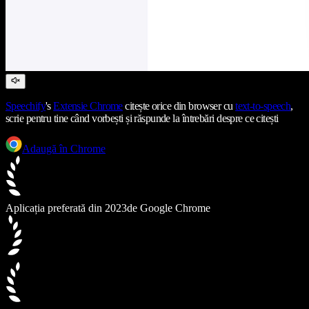
Speechify
's
Extensie Chrome
citește orice din browser cu
text-to-speech
,
scrie pentru tine când vorbești și răspunde la întrebări despre ce citești
Adaugă în Chrome
Aplicația preferată din 2023
de Google Chrome