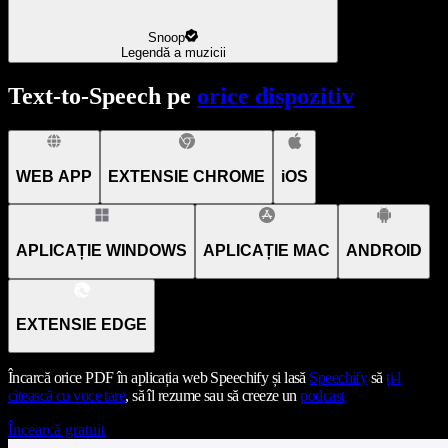
Snoop
Legendă a muzicii
Text-to-Speech pe
orice dispozitiv
WEB APP
EXTENSIE CHROME
iOS
APLICAȚIE WINDOWS
APLICAȚIE MAC
ANDROID
EXTENSIE EDGE
Încarcă orice PDF în aplicația web Speechify și lasă
Speechify
să
ți-l
citească cu voce tare
, să îl rezume sau să creeze un
podcast
Încearcă gratuit