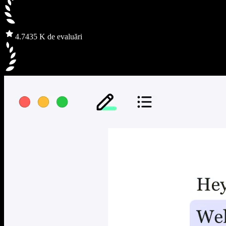
4.7
435 K de evaluări