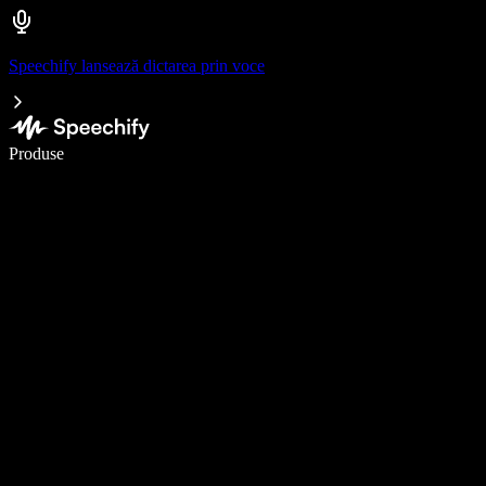
Speechify lansează dictarea prin voce
Scrie de 5× mai repede cu dictarea vocală
Produse
Află mai multe