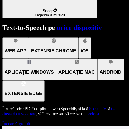
Snoop
Legendă a muzicii
Text-to-Speech pe
orice dispozitiv
WEB APP
EXTENSIE CHROME
iOS
APLICAȚIE WINDOWS
APLICAȚIE MAC
ANDROID
EXTENSIE EDGE
Încarcă orice PDF în aplicația web Speechify și lasă
Speechify
să
ți-l
citească cu voce tare
, să îl rezume sau să creeze un
podcast
Încearcă gratuit