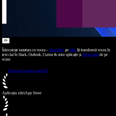
Înlocuiește tastatura cu vocea –
Speechify
pe
Mac
îți transformă vocea în
text clar în Slack, Outlook, Cursor & orice aplicație și
citește totul
de pe
ecran
Descarcă pentru macOS
Aplicația zilei
App Store