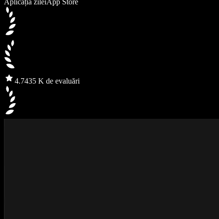
Aplicația zilei
App Store
4.7
435 K de evaluări