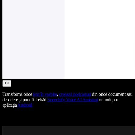
Transformă orice
text în vorbire
,
creează podcasturi
din orice document sau
descriere și pune întrebări
Speechify Voice AI Assistant
oriunde, cu
aplicația
Android