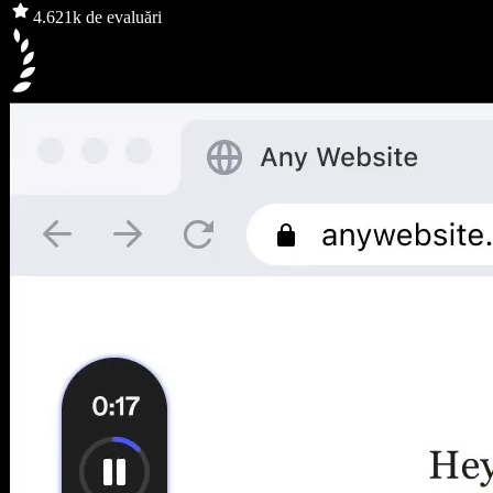
4.6
21k de evaluări