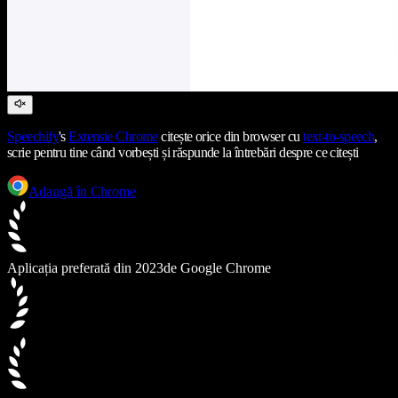
Speechify
's
Extensie Chrome
citește orice din browser cu
text-to-speech
,
scrie pentru tine când vorbești și răspunde la întrebări despre ce citești
Adaugă în Chrome
Aplicația preferată din 2023
de Google Chrome