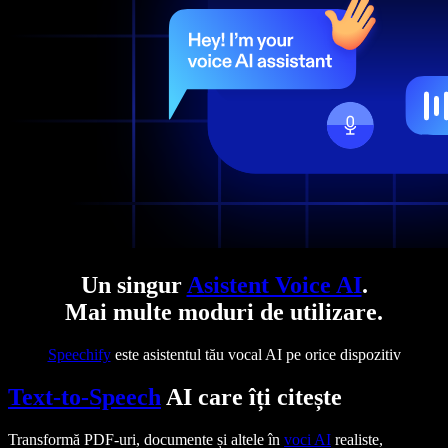
Un singur
Asistent Voice AI
.
Mai multe moduri de utilizare.
Speechify
este asistentul tău vocal AI pe orice dispozitiv
Text-to-Speech
AI care îți citește
Transformă PDF-uri, documente și altele în
voci AI
realiste,