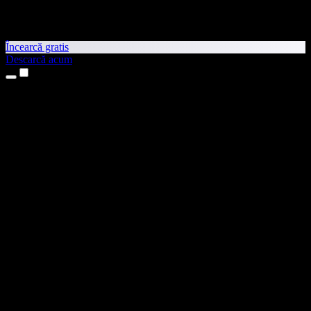
Încearcă gratis
Descarcă acum
Produse
Text transformat în vorbire
Aplicații pentru iPhone și iPad
Aplicație pentru Android
Extensie pentru Chrome
Extensie pentru Edge
Aplicație web
Aplicație pentru Mac
Aplicație pentru Windows