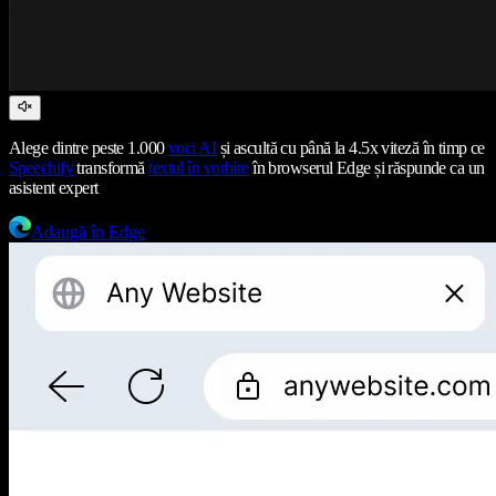
Alege dintre peste 1.000
voci AI
și ascultă cu până la 4.5x viteză în timp ce
Speechify
transformă
textul în vorbire
în browserul Edge și răspunde ca un
asistent expert
Adaugă în Edge