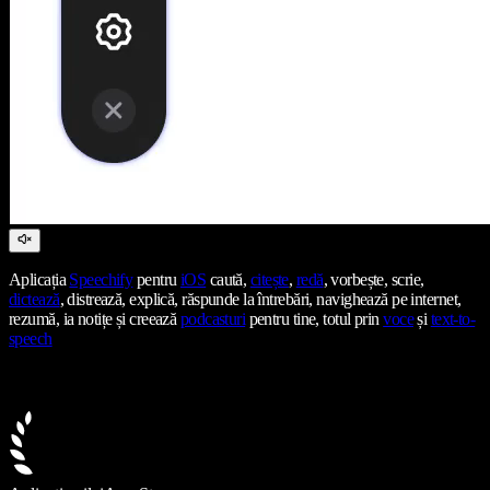
Aplicația
Speechify
pentru
iOS
caută,
citește
,
redă
, vorbește, scrie,
dictează
, distrează, explică, răspunde la întrebări, navighează pe internet,
rezumă, ia notițe și creează
podcasturi
pentru tine, totul prin
voce
și
text-to-
speech