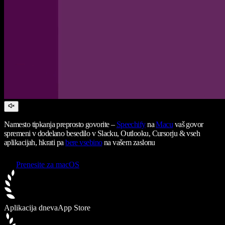
Namesto tipkanja preprosto govorite –
Speechify
na
Macu
vaš govor
spremeni v dodelano besedilo v Slacku, Outlooku, Cursorju & vseh
aplikacijah, hkrati pa
bere vsebino
na vašem zaslonu
Prenesite za macOS
Aplikacija dneva
App Store