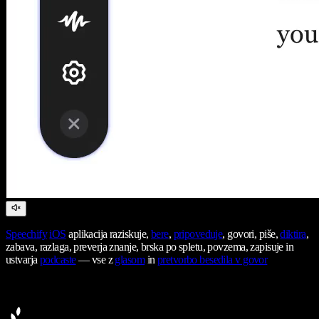
Speechify
iOS
aplikacija raziskuje,
bere
,
pripoveduje
, govori, piše,
diktira
,
zabava, razlaga, preverja znanje, brska po spletu, povzema, zapisuje in
ustvarja
podcaste
— vse z
glasom
in
pretvorbo besedila v govor