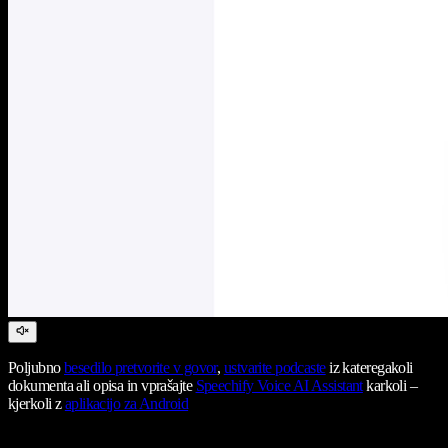
Poljubno
besedilo pretvorite v govor
,
ustvarite podcaste
iz kateregakoli
dokumenta ali opisa in vprašajte
Speechify Voice AI Assistant
karkoli –
kjerkoli z
aplikacijo za Android