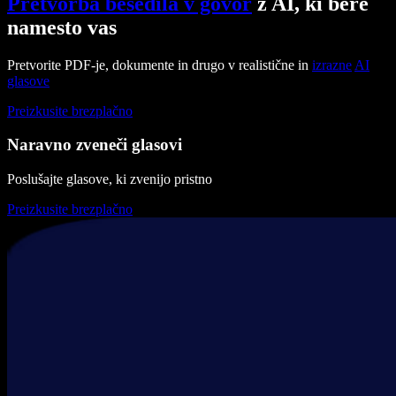
Pretvorba besedila v govor
z AI, ki bere
namesto vas
Pretvorite PDF-je, dokumente in drugo v realistične in
izrazne
AI
glasove
Preizkusite brezplačno
Naravno zveneči glasovi
Poslušajte glasove, ki zvenijo pristno
Preizkusite brezplačno