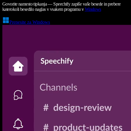
Govorite namesto tipkanja — Speechify zapiše vaše besede in prebere
katerokoli besedilo naglas v vsakem programu v
Windows
Prenesite za Windows