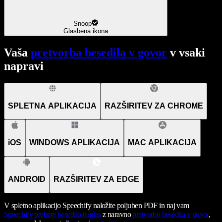
Snoop
Glasbena ikona
Vaša
pretvorba besedila v govor
v vsaki
napravi
SPLETNA APLIKACIJA
RAZŠIRITEV ZA CHROME
iOS
WINDOWS APLIKACIJA
MAC APLIKACIJA
ANDROID
RAZŠIRITEV ZA EDGE
V spletno aplikacijo Speechify naložite poljuben PDF in naj vam
Speechify
prebere besedilo naglas
z naravno
pretvorbo besedila v govor
,