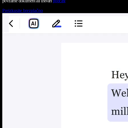
povzame dokument ali ustvari
podcast
Preizkusite brezplačno