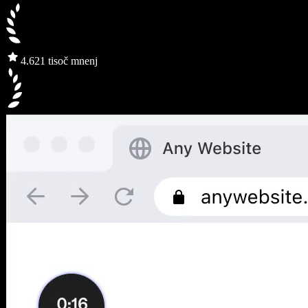
4.6
21 tisoč mnenj