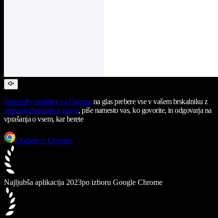
Speechify
razširitev za Chrome
na glas prebere vse v vašem brskalniku z
pretvorbo besedila v govor
, piše namesto vas, ko govorite, in odgovarja na
vprašanja o vsem, kar berete
Dodajte v Chrome
Najljubša aplikacija 2023
po izboru Google Chrome