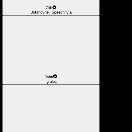
Cliff
Ustanovitelj Speechifyja
John
Igralec