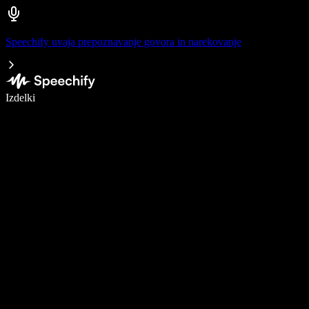
Speechify uvaja prepoznavanje govora in narekovanje
Pišite 5× hitreje z narekovanjem
Izdelki
Več o tem