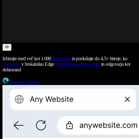
Izbirajte med več kot 1.000
AI glasovi
in poslušajte do 4,5× hitreje, ko
Speechify
v brskalniku Edge
pretvori besedilo v govor
in odgovarja kot
doktorand
Dodajte v Edge