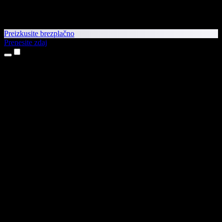
Preizkusite brezplačno
Prenesite zdaj
Izdelki
Pretvorba besedila v govor
Aplikaciji za iPhone in iPad
Aplikacija za Android
Razširitev za Chrome
Razširitev za Edge
Spletna aplikacija
Aplikacija za Mac
Aplikacija za Windows