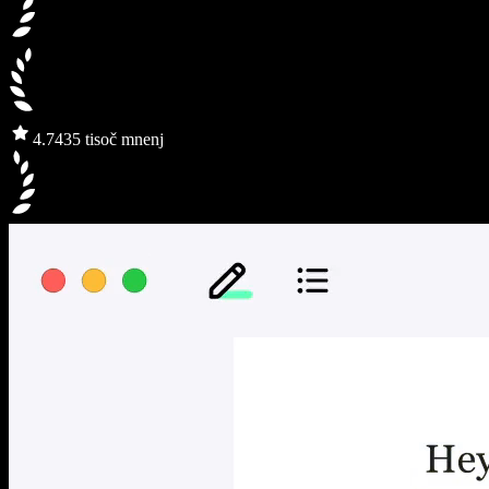
4.7
435 tisoč mnenj