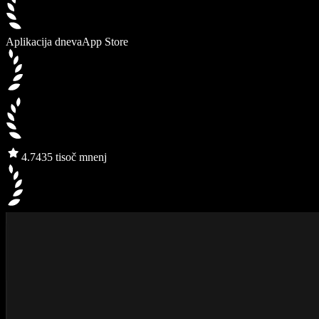
Aplikacija dneva
App Store
4.7
435 tisoč mnenj