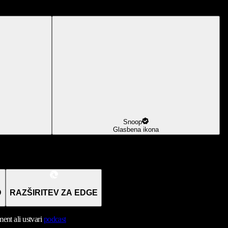
Snoop
Glasbena ikona
D
RAZŠIRITEV ZA EDGE
nt ali ustvari
podcast