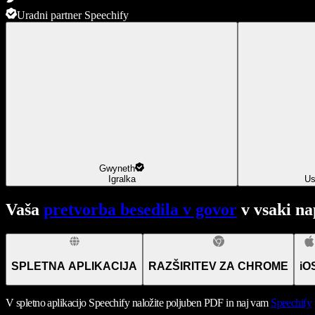
Uradni partner Speechify
Gwyneth
Igralka
Us
Vaša
pretvorba besedila v govor
v vsaki na
SPLETNA APLIKACIJA
RAZŠIRITEV ZA CHROME
iO
V spletno aplikacijo Speechify naložite poljuben PDF in naj vam
Speechify