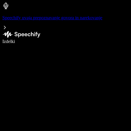
Speechify uvaja prepoznavanje govora in narekovanje
Pišite 5× hitreje z narekovanjem
Izdelki
Več o tem