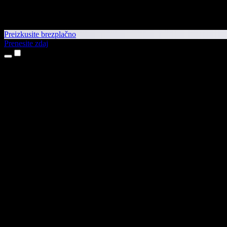
Preizkusite brezplačno
Prenesite zdaj
Izdelki
Pretvorba besedila v govor
Aplikaciji za iPhone in iPad
Aplikacija za Android
Razširitev za Chrome
Razširitev za Edge
Spletna aplikacija
Aplikacija za Mac
Aplikacija za Windows