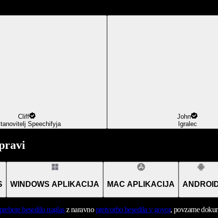
Cliff
John
tanovitelj Speechifyja
Igralec
pravi
S
WINDOWS APLIKACIJA
MAC APLIKACIJA
ANDROI
prebere besedilo naglas
z naravno
pretvorbo besedila v govor
, povzame dokume