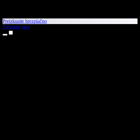
Preizkusite brezplačno
Prenesite zdaj
Izdelki
Pretvorba besedila v govor
Aplikaciji za iPhone in iPad
Aplikacija za Android
Razširitev za Chrome
Razširitev za Edge
Spletna aplikacija
Aplikacija za Mac
Aplikacija za Windows