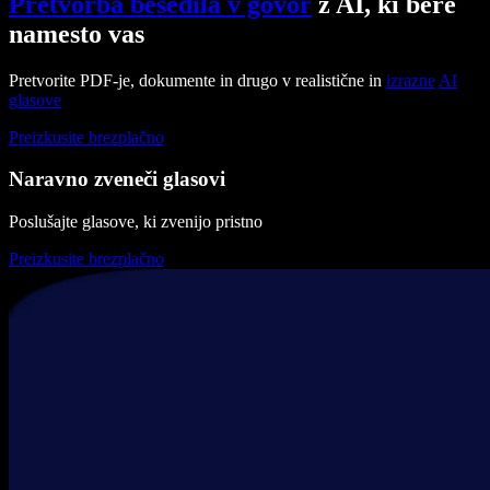
Pretvorba besedila v govor
z AI, ki bere
namesto vas
Pretvorite PDF-je, dokumente in drugo v realistične in
izrazne
AI
glasove
Preizkusite brezplačno
Naravno zveneči glasovi
Poslušajte glasove, ki zvenijo pristno
Preizkusite brezplačno