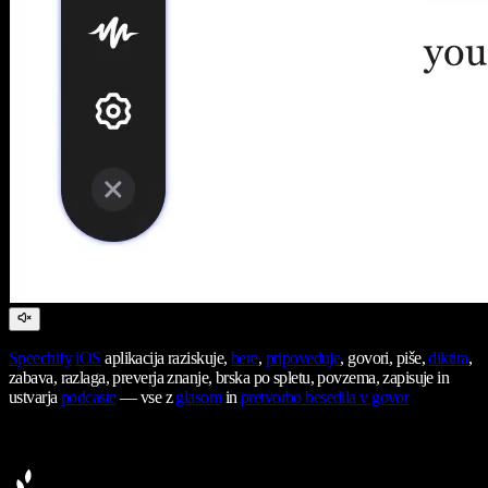
Speechify
iOS
aplikacija raziskuje,
bere
,
pripoveduje
, govori, piše,
diktira
,
zabava, razlaga, preverja znanje, brska po spletu, povzema, zapisuje in
ustvarja
podcaste
— vse z
glasom
in
pretvorbo besedila v govor