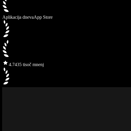
Aplikacija dneva
App Store
4.7
435 tisoč mnenj