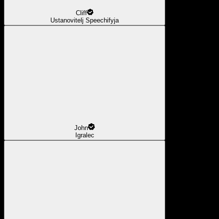
Cliff
Ustanovitelj Speechifyja
John
Igralec