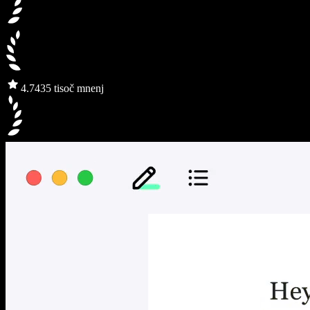
4.7
435 tisoč mnenj