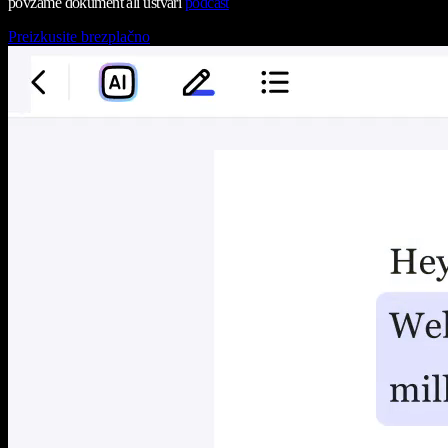
povzame dokument ali ustvari
podcast
Preizkusite brezplačno