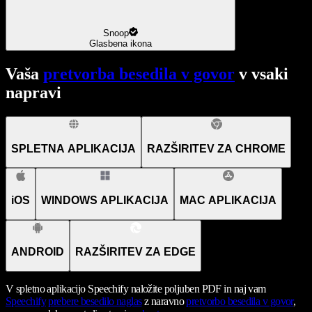
Snoop
Glasbena ikona
Vaša
pretvorba besedila v govor
v vsaki
napravi
SPLETNA APLIKACIJA
RAZŠIRITEV ZA CHROME
iOS
WINDOWS APLIKACIJA
MAC APLIKACIJA
ANDROID
RAZŠIRITEV ZA EDGE
V spletno aplikacijo Speechify naložite poljuben PDF in naj vam
Speechify
prebere besedilo naglas
z naravno
pretvorbo besedila v govor
,