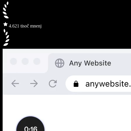
4.6
21 tisoč mnenj