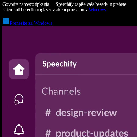
Govorite namesto tipkanja — Speechify zapiše vaše besede in prebere
katerokoli besedilo naglas v vsakem programu v
Windows
Prenesite za Windows