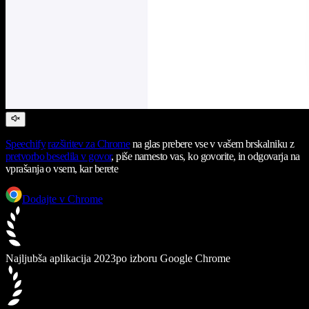
Speechify
razširitev za Chrome
na glas prebere vse v vašem brskalniku z
pretvorbo besedila v govor
, piše namesto vas, ko govorite, in odgovarja na
vprašanja o vsem, kar berete
Dodajte v Chrome
Najljubša aplikacija 2023
po izboru Google Chrome