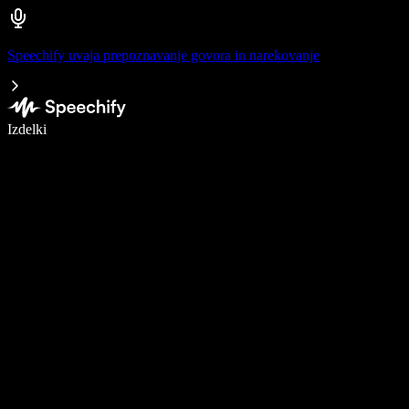
Speechify uvaja prepoznavanje govora in narekovanje
Pišite 5× hitreje z narekovanjem
Izdelki
Več o tem