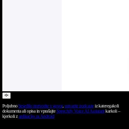
Poljubno
besedilo pretvorite v govor
,
ustvarite podcaste
iz kateregakoli
dokumenta ali opisa in vprašajte
Speechify Voice AI Assistant
karkoli –
kjerkoli z
aplikacijo za Android