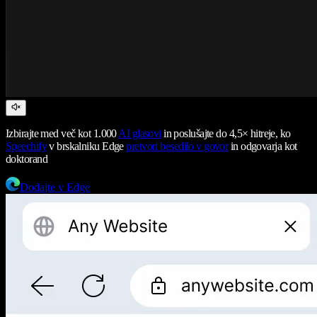
Izbirajte med več kot 1.000
AI glasovi
in poslušajte do 4,5× hitreje, ko
Speechify
v brskalniku Edge
pretvori besedilo v govor
in odgovarja kot
doktorand
Dodajte v Edge