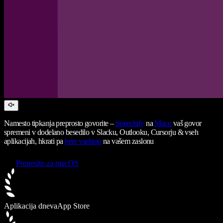
Namesto tipkanja preprosto govorite –
Speechify
na
Macu
vaš govor
spremeni v dodelano besedilo v Slacku, Outlooku, Cursorju & vseh
aplikacijah, hkrati pa
bere vsebino
na vašem zaslonu
Prenesite za macOS
Aplikacija dneva
App Store