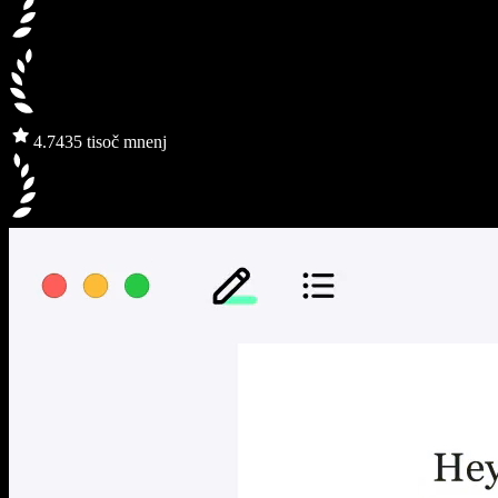
4.7
435 tisoč mnenj