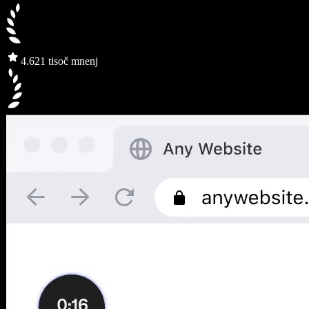
4.6
21 tisoč mnenj