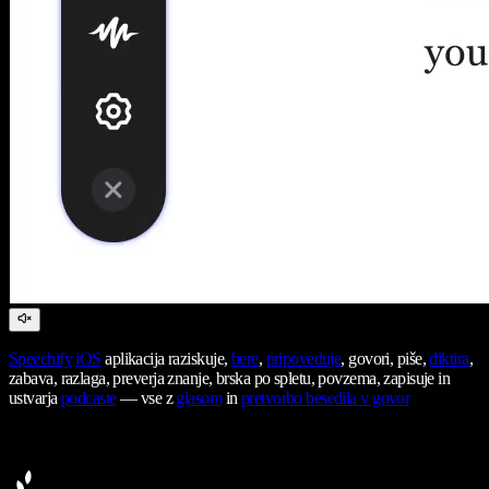
Speechify
iOS
aplikacija raziskuje,
bere
,
pripoveduje
, govori, piše,
diktira
,
zabava, razlaga, preverja znanje, brska po spletu, povzema, zapisuje in
ustvarja
podcaste
— vse z
glasom
in
pretvorbo besedila v govor