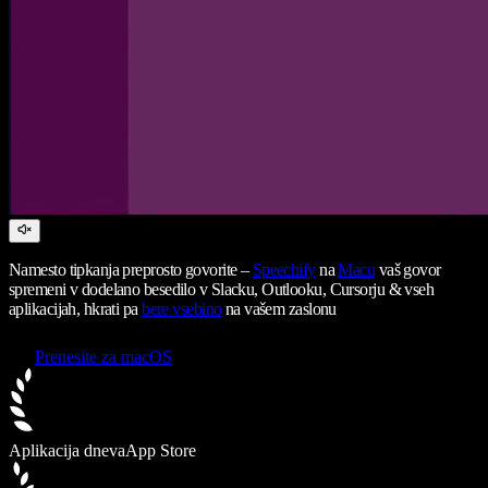
Namesto tipkanja preprosto govorite –
Speechify
na
Macu
vaš govor
spremeni v dodelano besedilo v Slacku, Outlooku, Cursorju & vseh
aplikacijah, hkrati pa
bere vsebino
na vašem zaslonu
Prenesite za macOS
Aplikacija dneva
App Store