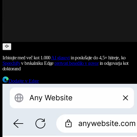
Izbirajte med več kot 1.000
AI glasovi
in poslušajte do 4,5× hitreje, ko
Speechify
v brskalniku Edge
pretvori besedilo v govor
in odgovarja kot
doktorand
Dodajte v Edge