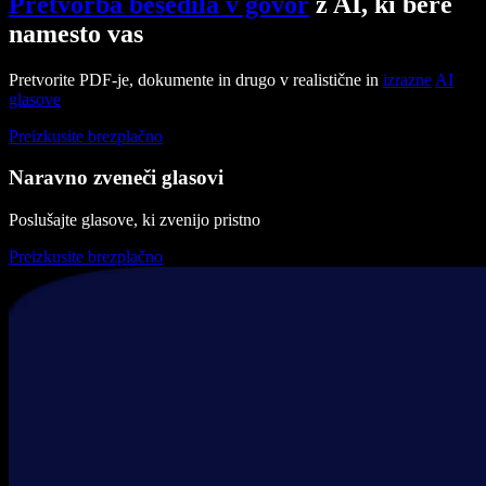
Pretvorba besedila v govor
z AI, ki bere
namesto vas
Pretvorite PDF-je, dokumente in drugo v realistične in
izrazne
AI
glasove
Preizkusite brezplačno
Naravno zveneči glasovi
Poslušajte glasove, ki zvenijo pristno
Preizkusite brezplačno