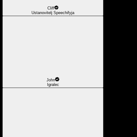
Cliff
Ustanovitelj Speechifyja
John
Igralec