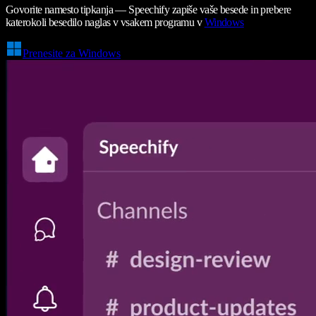
Govorite namesto tipkanja — Speechify zapiše vaše besede in prebere
katerokoli besedilo naglas v vsakem programu v
Windows
Prenesite za Windows