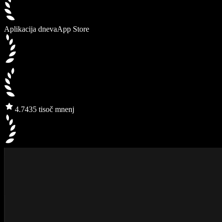
Aplikacija dneva
App Store
4.7
435 tisoč mnenj