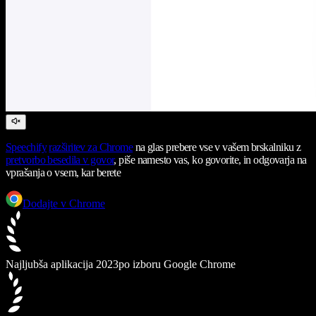
Speechify
razširitev za Chrome
na glas prebere vse v vašem brskalniku z
pretvorbo besedila v govor
, piše namesto vas, ko govorite, in odgovarja na
vprašanja o vsem, kar berete
Dodajte v Chrome
Najljubša aplikacija 2023
po izboru Google Chrome