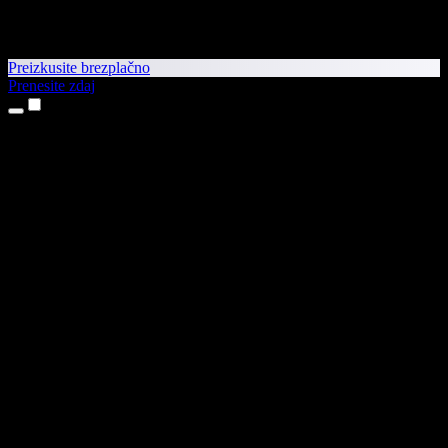
Preizkusite brezplačno
Prenesite zdaj
Izdelki
Pretvorba besedila v govor
Aplikaciji za iPhone in iPad
Aplikacija za Android
Razširitev za Chrome
Razširitev za Edge
Spletna aplikacija
Aplikacija za Mac
Aplikacija za Windows