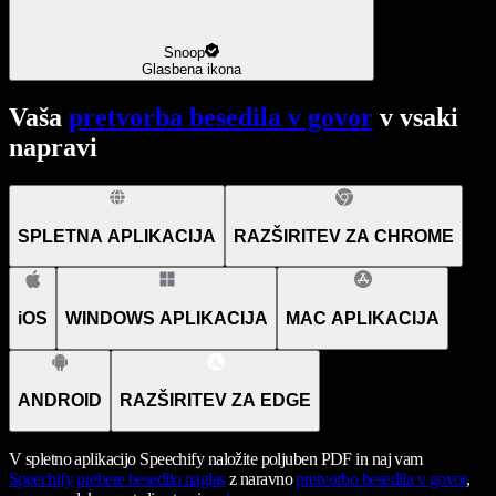
Snoop
Glasbena ikona
Vaša
pretvorba besedila v govor
v vsaki
napravi
SPLETNA APLIKACIJA
RAZŠIRITEV ZA CHROME
iOS
WINDOWS APLIKACIJA
MAC APLIKACIJA
ANDROID
RAZŠIRITEV ZA EDGE
V spletno aplikacijo Speechify naložite poljuben PDF in naj vam
Speechify
prebere besedilo naglas
z naravno
pretvorbo besedila v govor
,