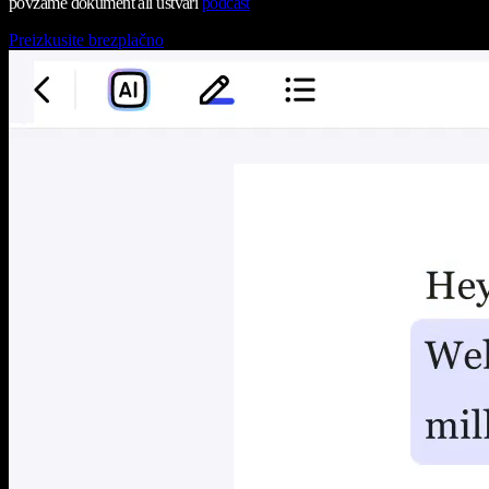
povzame dokument ali ustvari
podcast
Preizkusite brezplačno