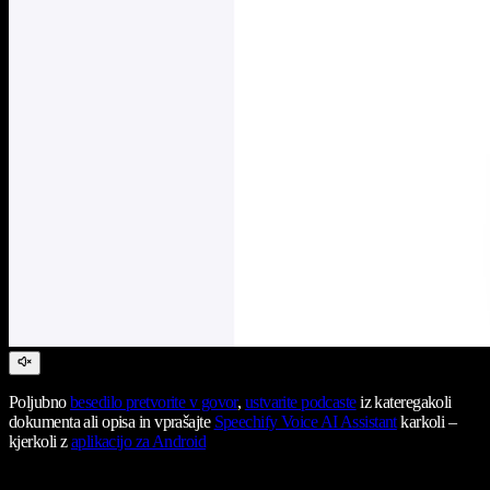
Poljubno
besedilo pretvorite v govor
,
ustvarite podcaste
iz kateregakoli
dokumenta ali opisa in vprašajte
Speechify Voice AI Assistant
karkoli –
kjerkoli z
aplikacijo za Android