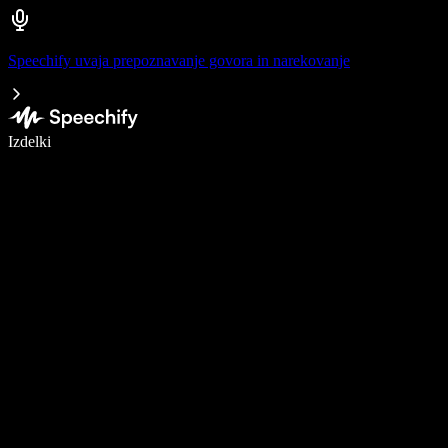
Speechify uvaja prepoznavanje govora in narekovanje
Pišite 5× hitreje z narekovanjem
Izdelki
Več o tem