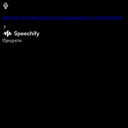
Speechify запускає функцію голосового вводу та диктування
Пишіть у 5 разів швидше за допомогою голосового введення
Продукти
Дізнатися більше