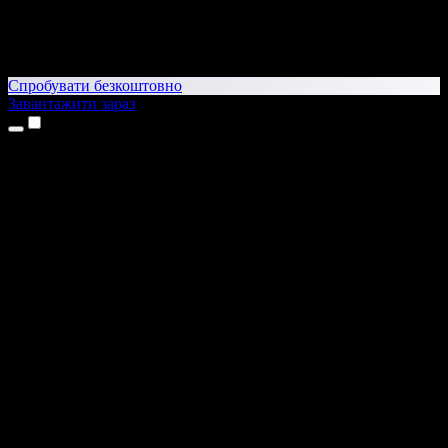
Спробувати безкоштовно
Завантажити зараз
Продукти
Текст у мовлення
Додатки для iPhone та iPad
Додаток для Android
Розширення для Chrome
Розширення для Edge
Вебдодаток
Додаток для Mac