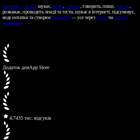
Speechify
для iOS
шукає,
читає
,
озвучує
, говорить, пише,
диктує
,
розважає, проводить лекції та тести, шукає в інтернеті, підсумовує,
веде нотатки та створює
подкасти
— усе через
голос
чи
синтез
мовлення
Додаток дня
App Store
4.7
435 тис. відгуків