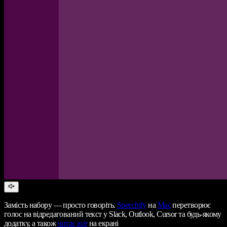
Замість набору — просто говоріть.
Speechify
на
Mac
перетворює
голос на відредагований текст у Slack, Outlook, Cursor та будь-якому
додатку, а також
читає все
на екрані