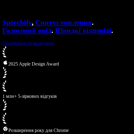
Speechify для бізнесу та освіти
Speechify для програми Access to Work
Speechify для DSA
Голосові агенти SIMBA
Speechify
,
Синтез мовлення
.
Speechify для розробників
Голосовий ввід
.
Швидкі відповіді
.
Спробувати безкоштовно
2025 Apple Design Award
1 млн+ 5-зіркових відгуків
Розширення року для Chrome