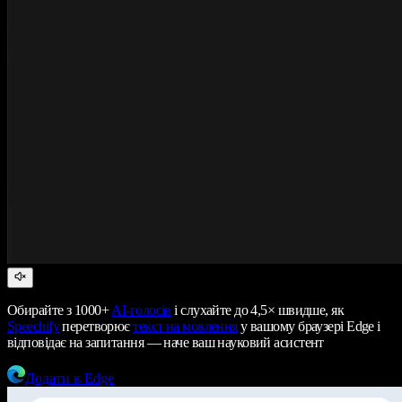
Обирайте з 1000+
AI-голосів
і слухайте до 4,5× швидше, як
Speechify
перетворює
текст на мовлення
у вашому браузері Edge і
відповідає на запитання — наче ваш науковий асистент
Додати в Edge