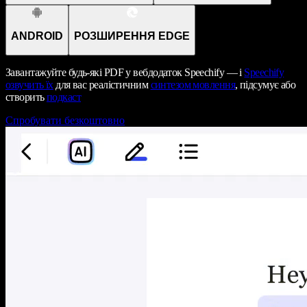
ANDROID
РОЗШИРЕННЯ EDGE
Завантажуйте будь-які PDF у вебдодаток Speechify — і
Speechify
озвучить їх
для вас реалістичним
синтезом мовлення
, підсумує або
створить
подкаст
Спробувати безкоштовно