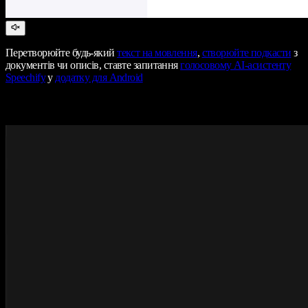
Перетворюйте будь-який
текст на мовлення
,
створюйте подкасти
з
документів чи описів, ставте запитання
голосовому AI-асистенту
Speechify
у
додатку для Android