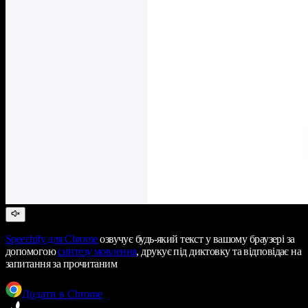
Speechify
для Chrome
озвучує будь-який текст у вашому браузері за
допомогою
синтезу мовлення
, друкує під диктовку та відповідає на
запитання за прочитаним
Додати в Chrome