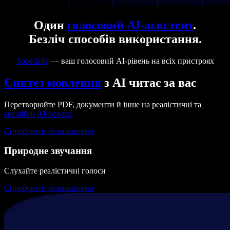
Один
голосовий AI-асистент
.
Безліч способів використання.
Speechify
— ваш голосовий AI-рівень на всіх пристроях
Синтез мовлення
з AI читає за вас
Перетворюйте PDF, документи й інше на реалістичні та
емоційні
AI-голоси
Спробувати безкоштовно
Природне звучання
Слухайте реалістичні голоси
Спробувати безкоштовно