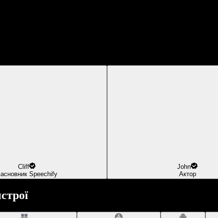
Cliff
John
асновник Speechify
Актор
строї