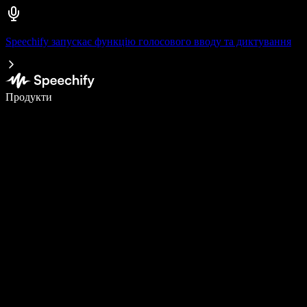
Speechify запускає функцію голосового вводу та диктування
Пишіть у 5 разів швидше за допомогою голосового введення
Продукти
Дізнатися більше