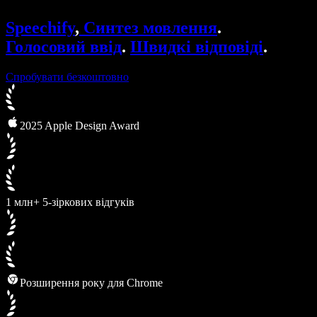
Speechify для DSA
Голосові агенти SIMBA
Speechify
,
Синтез мовлення
.
Speechify для розробників
Голосовий ввід
.
Швидкі відповіді
.
Спробувати безкоштовно
2025 Apple Design Award
1 млн+ 5-зіркових відгуків
Розширення року для Chrome