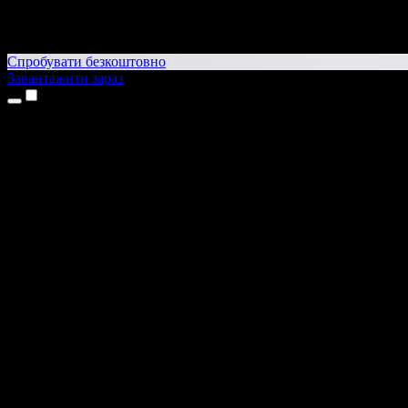
Спробувати безкоштовно
Завантажити зараз
Продукти
Текст у мовлення
Додатки для iPhone та iPad
Додаток для Android
Розширення для Chrome
Розширення для Edge
Вебдодаток
Додаток для Mac
Додаток для Windows