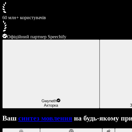
60 млн+ користувачів
Офіційний партнер Speechify
Gwyneth
Акторка
З
Ваш
синтез мовлення
на будь-якому при