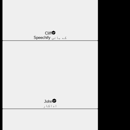
Cliff
Speechify کے بانی
John
اداکار