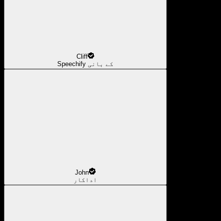
Cliff
Speechify کے بانی
John
اداکار