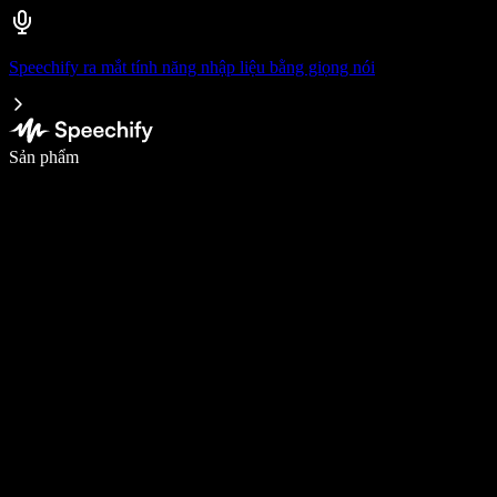
Speechify ra mắt tính năng nhập liệu bằng giọng nói
Viết nhanh gấp 5 lần với tính năng nhập bằng giọng nói
Sản phẩm
Tìm hiểu thêm