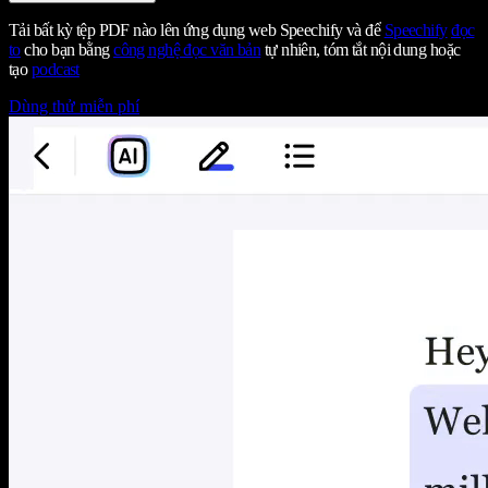
Tải bất kỳ tệp PDF nào lên ứng dụng web Speechify và để
Speechify
đọc
to
cho bạn bằng
công nghệ đọc văn bản
tự nhiên, tóm tắt nội dung hoặc
tạo
podcast
Dùng thử miễn phí