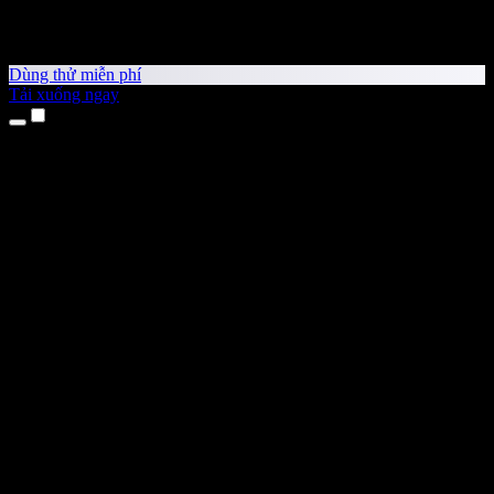
Dùng thử miễn phí
Tải xuống ngay
Sản phẩm
Chuyển văn bản thành giọng nói
Ứng dụng cho iPhone & iPad
Ứng dụng Android
Tiện ích cho Chrome
Tiện ích cho Edge
Ứng dụng web
Ứng dụng cho Mac