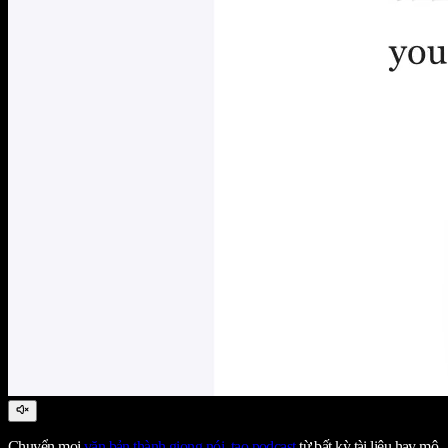
Chuyển mọi
văn bản thành giọng nói
,
tạo podcast
từ bất kỳ tài liệu hay mô