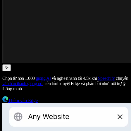
Chọn từ hơn 1.000
giọng AI
và nghe nhanh tới 4.5x khi
Speechify
chuyển
văn bản thành giọng nói
trên trình duyệt Edge và phản hồi như một trợ lý
thông minh
Thêm vào Edge