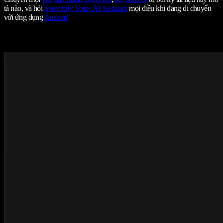
tả nào, và hỏi
Speechify Voice AI Assistant
mọi điều khi đang di chuyển
với ứng dụng
Android