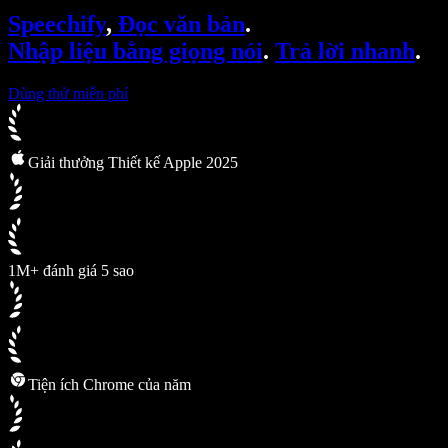
SIMBA Voice Agents
Speechify
,
Đọc văn bản
.
Speechify cho nhà phát triển
Nhập liệu bằng giọng nói
.
Trả lời nhanh
.
Dùng thử miễn phí
Giải thưởng Thiết kế Apple 2025
1M+ đánh giá 5 sao
Tiện ích Chrome của năm