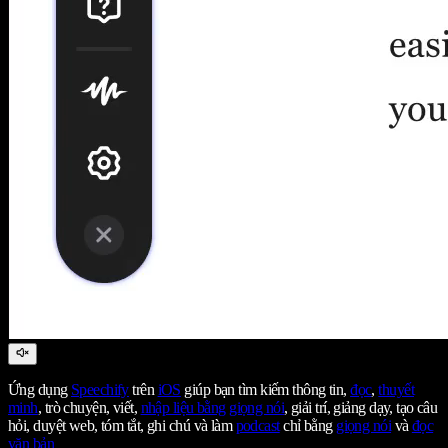
Ứng dụng
Speechify
trên
iOS
giúp bạn tìm kiếm thông tin,
đọc
,
thuyết
minh
, trò chuyện, viết,
nhập liệu bằng giọng nói
, giải trí, giảng dạy, tạo câu
hỏi, duyệt web, tóm tắt, ghi chú và làm
podcast
chỉ bằng
giọng nói
và
đọc
văn bản