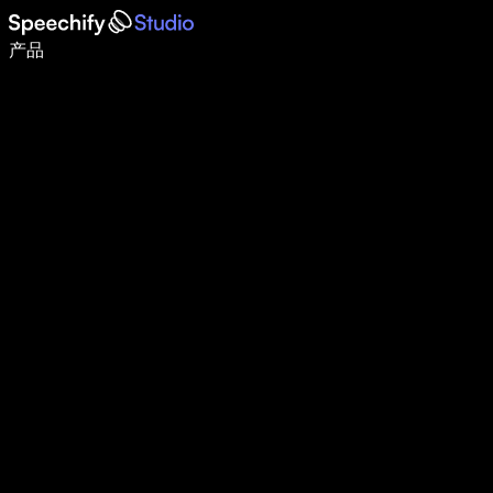
使用语音输入，写作速度提升 5 倍
产品
了解更多