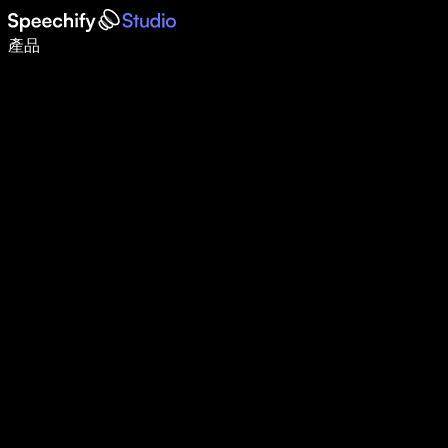
使用語音輸入，寫作速度提升 5 倍
產品
了解更多