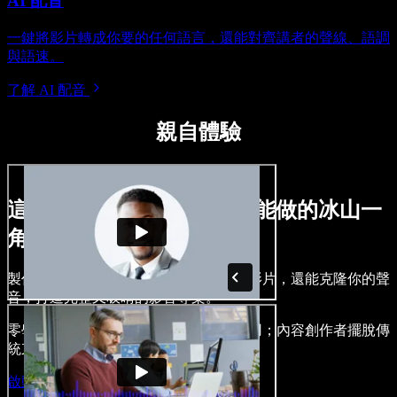
AI 配音
一鍵將影片轉成你要的任何語言，還能對齊講者的聲線、語調
與語速。
了解 AI 配音
親自體驗
這只是用 Speechify Studio 能做的冰山一
角。
製作旁白、加入免版權的圖像、音訊與影片，還能克隆你的聲
音，打造完整又吸睛的影音專案。
零學習門檻，所有功能皆可在瀏覽器使用；內容創作者擺脫傳
統束縛，讓各種點子通通落地。
啟動 Studio