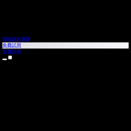
聯絡銷售團隊
免費試用
免費試用
產品
文字轉語音
iPhone 和 iPad App
Android App
Chrome 擴充功能
Edge 擴充功能