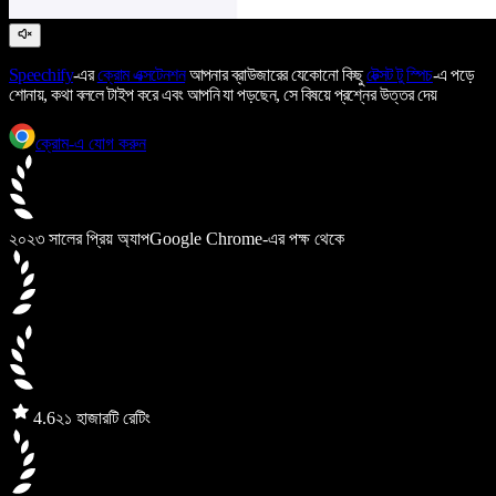
Speechify
-এর
ক্রোম এক্সটেনশন
আপনার ব্রাউজারের যেকোনো কিছু
টেক্সট টু স্পিচ
-এ পড়ে
শোনায়, কথা বললে টাইপ করে এবং আপনি যা পড়ছেন, সে বিষয়ে প্রশ্নের উত্তর দেয়
ক্রোম-এ যোগ করুন
২০২৩ সালের প্রিয় অ্যাপ
Google Chrome-এর পক্ষ থেকে
4.6
২১ হাজারটি রেটিং