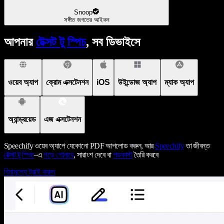
Snoop
সঙ্গীত জগতের আইকন
আপনার
টেক্সট টু স্পিচ
, সব ডিভাইসে
ওয়েব অ্যাপ
ক্রোম এক্সটেনশন
iOS
উইন্ডোজ অ্যাপ
ম্যাক অ্যাপ
অ্যান্ড্রয়েড
এজ এক্সটেনশন
Speechify ওয়েব অ্যাপে যেকোনো PDF আপলোড করুন, আর
Speechify
তা জীবন্ত
টেক্সট টু স্পিচ
–এ
পড়ে শোনাবে
, সারাংশ দেবে বা
পডকাস্ট
তৈরি করবে
বিনামূল্যে ট্রাই করুন