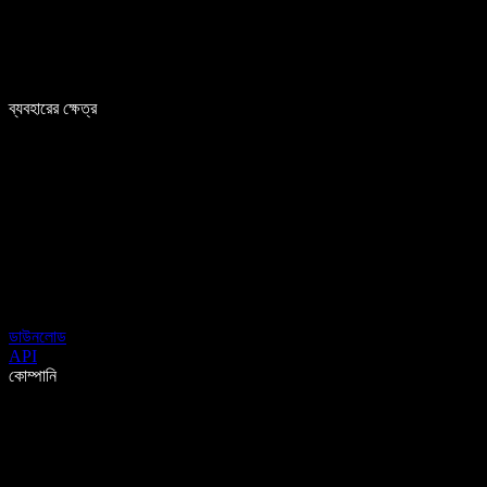
ব্যবহারের ক্ষেত্র
ডাউনলোড
API
কোম্পানি