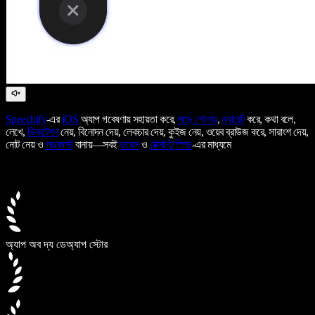
Speechify
-এর
iOS
অ্যাপ গবেষণায় সহায়তা করে,
পড়ে শোনায়
,
ন্যারেট
করে, কথা বলে,
লেখে,
ডিকটেশন
নেয়, বিনোদন দেয়, লেকচার দেয়, কুইজ নেয়, ওয়েব ব্রাউজ করে, সারাংশ দেয়,
নোট নেয় ও
পডকাস্ট
বানায়—সবই
ভয়েস
ও
টেক্সট টু স্পিচ
-এর মাধ্যমে
অ্যাপ অব দ্য ডে
অ্যাপ স্টোর