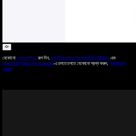
যেকোনো
লেখাকে স্পিচে
রূপ দিন,
ডকুমেন্ট বা বর্ণনা থেকে পডকাস্ট তৈরি করুন
এবং
Speechify Voice AI Assistant
-এ চলতে চলতে যেকোনো প্রশ্ন করুন,
অ্যান্ড্রয়েড
অ্যাপে