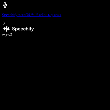
Speechify ভয়েস টাইপিং ডিকটেশন চালু করেছে
ভয়েস টাইপিং দিয়ে ৫ গুণ দ্রুত লিখুন
প্রোডাক্ট
আরও জানুন