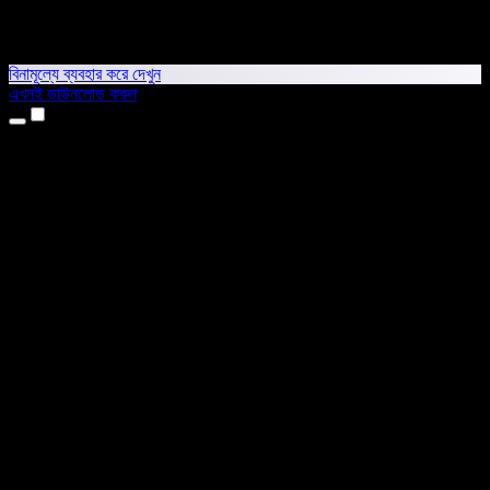
বিনামূল্যে ব্যবহার করে দেখুন
এখনই ডাউনলোড করুন
প্রোডাক্ট
টেক্সট টু স্পিচ
আইফোন ও আইপ্যাড অ্যাপ
অ্যান্ড্রয়েড অ্যাপ
ক্রোম এক্সটেনশন
এজ এক্সটেনশন
ওয়েব অ্যাপ
ম্যাক অ্যাপ
উইন্ডোজ অ্যাপ