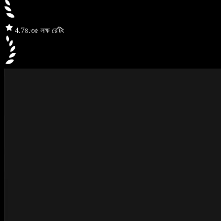
4.7
৪.৩৫ লক্ষ রেটিং