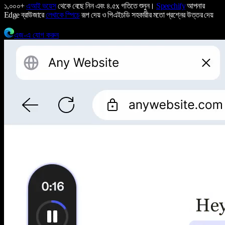
১,০০০+
এআই ভয়েস
থেকে বেছে নিন এবং ৪.৫x গতিতে শুনুন।
Speechify
আপনার
Edge ব্রাউজারে
লেখাকে স্পিচে
রূপ দেয় ও পিএইচডি সহকারীর মতো প্রশ্নের উত্তর দেয়
এজ-এ যোগ করুন