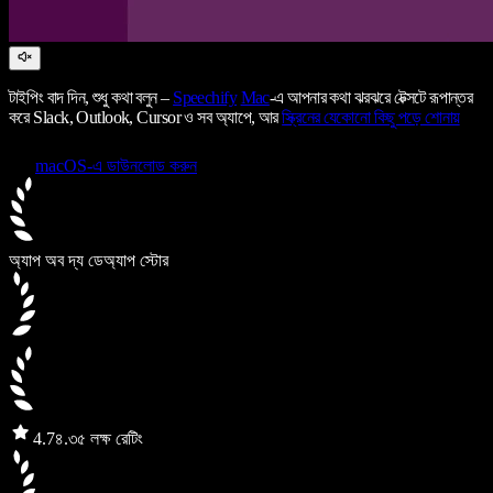
টাইপিং বাদ দিন, শুধু কথা বলুন –
Speechify
Mac
-এ আপনার কথা ঝরঝরে টেক্সটে রূপান্তর
করে Slack, Outlook, Cursor ও সব অ্যাপে, আর
স্ক্রিনের যেকোনো কিছু পড়ে শোনায়
macOS-এ ডাউনলোড করুন
অ্যাপ অব দ্য ডে
অ্যাপ স্টোর
4.7
৪.৩৫ লক্ষ রেটিং