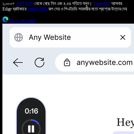
১,০০০+
এআই ভয়েস
থেকে বেছে নিন এবং ৪.৫x গতিতে শুনুন।
Speechify
আপনার
Edge ব্রাউজারে
লেখাকে স্পিচে
রূপ দেয় ও পিএইচডি সহকারীর মতো প্রশ্নের উত্তর দেয়
এজ-এ যোগ করুন