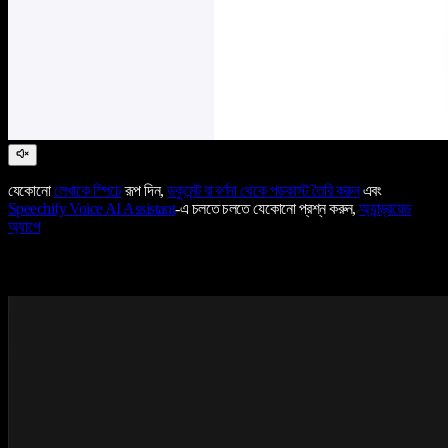
যেকোনো
লেখাকে স্পিচে
রূপ দিন,
ডকুমেন্ট বা বর্ণনা থেকে পডকাস্ট তৈরি করুন
এবং
Speechify Voice AI Assistant
-এ চলতে চলতে যেকোনো প্রশ্ন করুন,
অ্যান্ড্রয়েড
অ্যাপে