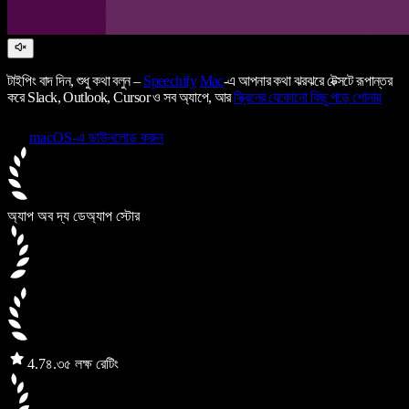
টাইপিং বাদ দিন, শুধু কথা বলুন –
Speechify
Mac
-এ আপনার কথা ঝরঝরে টেক্সটে রূপান্তর
করে Slack, Outlook, Cursor ও সব অ্যাপে, আর
স্ক্রিনের যেকোনো কিছু পড়ে শোনায়
macOS-এ ডাউনলোড করুন
অ্যাপ অব দ্য ডে
অ্যাপ স্টোর
4.7
৪.৩৫ লক্ষ রেটিং