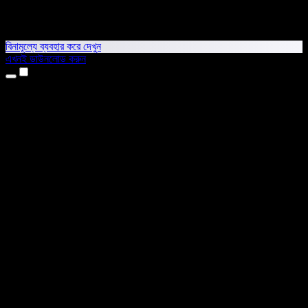
বিনামূল্যে ব্যবহার করে দেখুন
এখনই ডাউনলোড করুন
প্রোডাক্ট
টেক্সট টু স্পিচ
আইফোন ও আইপ্যাড অ্যাপ
অ্যান্ড্রয়েড অ্যাপ
ক্রোম এক্সটেনশন
এজ এক্সটেনশন
ওয়েব অ্যাপ
ম্যাক অ্যাপ
উইন্ডোজ অ্যাপ