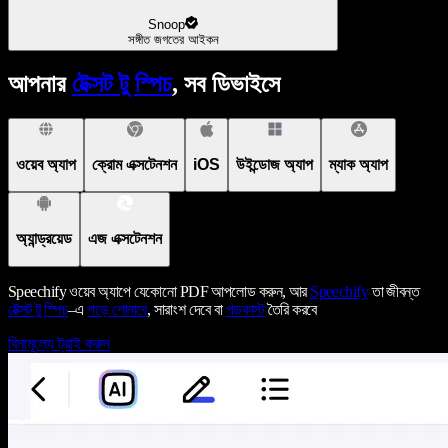
Snoop
সঙ্গীত জগতের আইকন
আপনার
টেক্সট টু স্পিচ
, সব ডিভাইসে
ওয়েব অ্যাপ
ক্রোম এক্সটেনশন
iOS
উইন্ডোজ অ্যাপ
ম্যাক অ্যাপ
অ্যান্ড্রয়েড
এজ এক্সটেনশন
Speechify ওয়েব অ্যাপে যেকোনো PDF আপলোড করুন, আর
Speechify
তা জীবন্ত
টেক্সট টু স্পিচ
–এ
পড়ে শোনাবে
, সারাংশ দেবে বা
পডকাস্ট
তৈরি করবে
বিনামূল্যে ট্রাই করুন