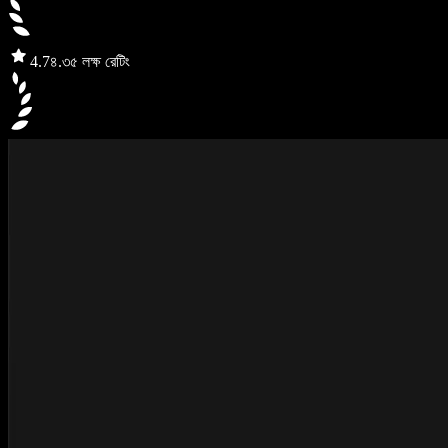
4.7
৪.৩৫ লক্ষ রেটিং