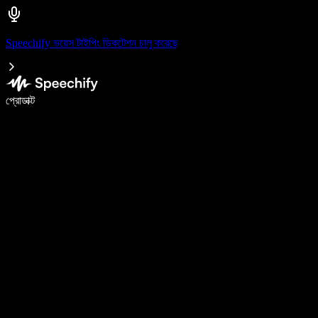
Speechify ভয়েস টাইপিং ডিকটেশন চালু করেছে
ভয়েস টাইপিং দিয়ে ৫ গুণ দ্রুত লিখুন
প্রোডাক্ট
আরও জানুন