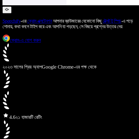
Speechify
-এর
ক্রোম এক্সটেনশন
আপনার ব্রাউজারের যেকোনো কিছু
টেক্সট টু স্পিচ
-এ পড়ে
শোনায়, কথা বললে টাইপ করে এবং আপনি যা পড়ছেন, সে বিষয়ে প্রশ্নের উত্তর দেয়
ক্রোম-এ যোগ করুন
২০২৩ সালের প্রিয় অ্যাপ
Google Chrome-এর পক্ষ থেকে
4.6
২১ হাজারটি রেটিং