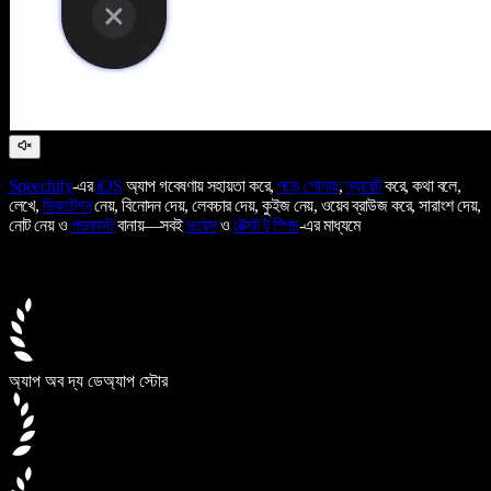
Speechify
-এর
iOS
অ্যাপ গবেষণায় সহায়তা করে,
পড়ে শোনায়
,
ন্যারেট
করে, কথা বলে,
লেখে,
ডিকটেশন
নেয়, বিনোদন দেয়, লেকচার দেয়, কুইজ নেয়, ওয়েব ব্রাউজ করে, সারাংশ দেয়,
নোট নেয় ও
পডকাস্ট
বানায়—সবই
ভয়েস
ও
টেক্সট টু স্পিচ
-এর মাধ্যমে
অ্যাপ অব দ্য ডে
অ্যাপ স্টোর