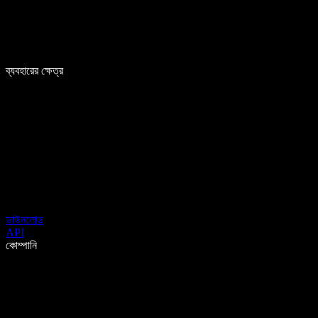
ব্যবহারের ক্ষেত্র
ডাউনলোড
API
কোম্পানি