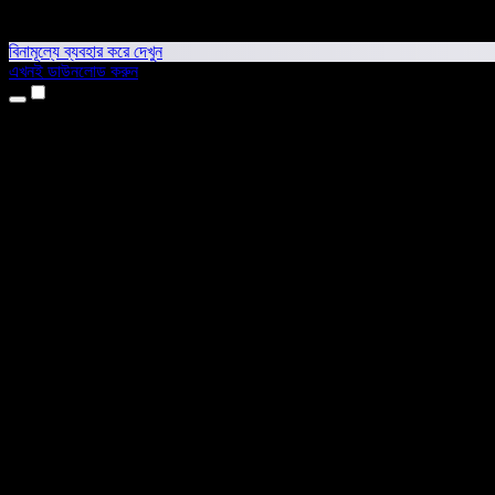
বিনামূল্যে ব্যবহার করে দেখুন
এখনই ডাউনলোড করুন
প্রোডাক্ট
টেক্সট টু স্পিচ
আইফোন ও আইপ্যাড অ্যাপ
অ্যান্ড্রয়েড অ্যাপ
ক্রোম এক্সটেনশন
এজ এক্সটেনশন
ওয়েব অ্যাপ
ম্যাক অ্যাপ
উইন্ডোজ অ্যাপ
এআই ভয়েস জেনারেটর
ভয়েসওভার
ডাবিং
ভয়েস ক্লোনিং
স্টুডিও ভয়েস