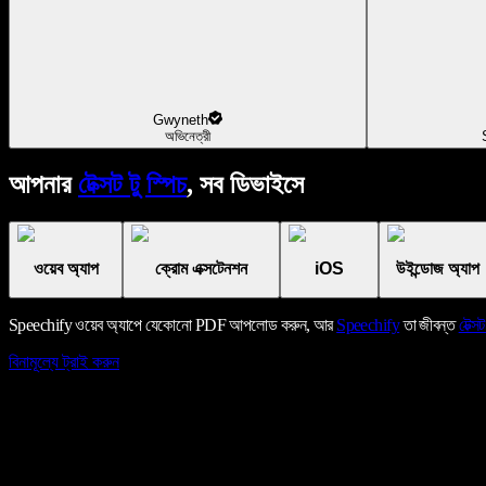
Gwyneth
অভিনেত্রী
আপনার
টেক্সট টু স্পিচ
, সব ডিভাইসে
ওয়েব অ্যাপ
ক্রোম এক্সটেনশন
iOS
উইন্ডোজ অ্যাপ
Speechify ওয়েব অ্যাপে যেকোনো PDF আপলোড করুন, আর
Speechify
তা জীবন্ত
টেক্সট
বিনামূল্যে ট্রাই করুন