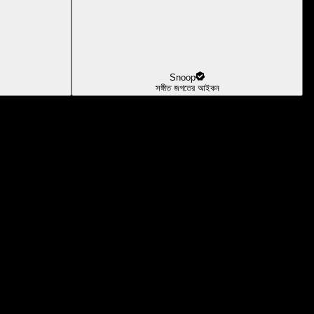
Snoop
সঙ্গীত জগতের আইকন