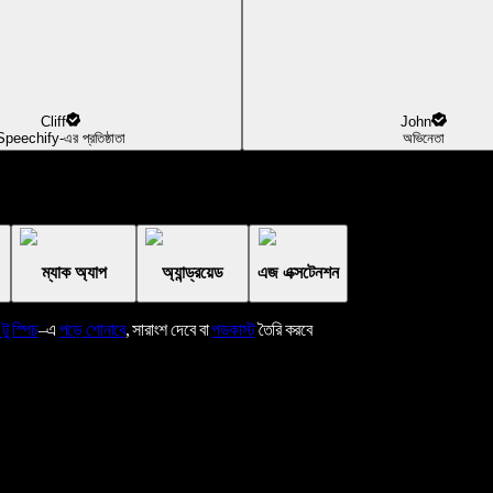
Cliff
John
Speechify-এর প্রতিষ্ঠাতা
অভিনেতা
ম্যাক অ্যাপ
অ্যান্ড্রয়েড
এজ এক্সটেনশন
 টু স্পিচ
–এ
পড়ে শোনাবে
, সারাংশ দেবে বা
পডকাস্ট
তৈরি করবে