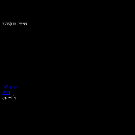
ব্যবহারের ক্ষেত্র
ডাউনলোড
API
কোম্পানি