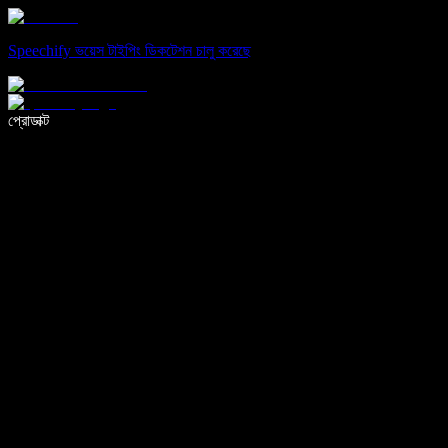
Speechify ভয়েস টাইপিং ডিকটেশন চালু করেছে
ভয়েস টাইপিং দিয়ে ৫ গুণ দ্রুত লিখুন
প্রোডাক্ট
আরও জানুন