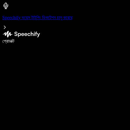
Speechify ভয়েস টাইপিং ডিকটেশন চালু করেছে
ভয়েস টাইপিং দিয়ে ৫ গুণ দ্রুত লিখুন
প্রোডাক্ট
আরও জানুন