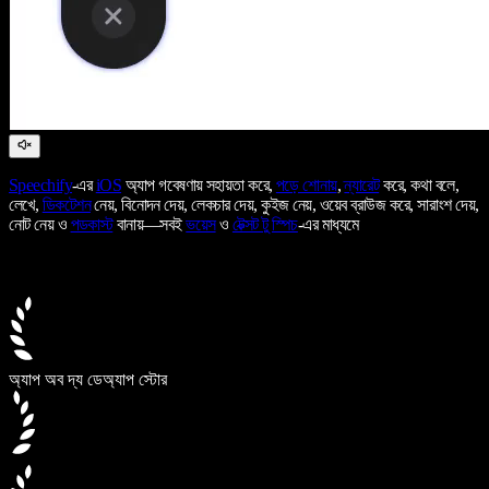
Speechify
-এর
iOS
অ্যাপ গবেষণায় সহায়তা করে,
পড়ে শোনায়
,
ন্যারেট
করে, কথা বলে,
লেখে,
ডিকটেশন
নেয়, বিনোদন দেয়, লেকচার দেয়, কুইজ নেয়, ওয়েব ব্রাউজ করে, সারাংশ দেয়,
নোট নেয় ও
পডকাস্ট
বানায়—সবই
ভয়েস
ও
টেক্সট টু স্পিচ
-এর মাধ্যমে
অ্যাপ অব দ্য ডে
অ্যাপ স্টোর