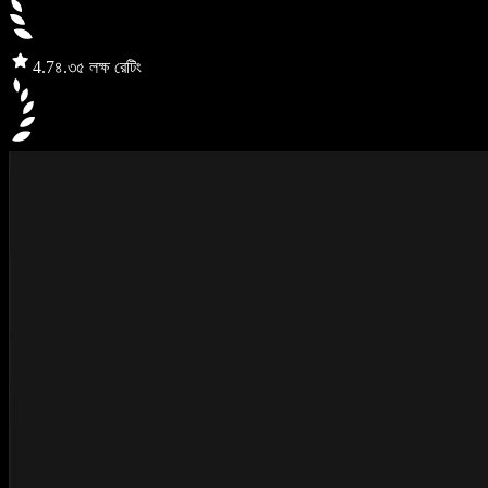
4.7
৪.৩৫ লক্ষ রেটিং