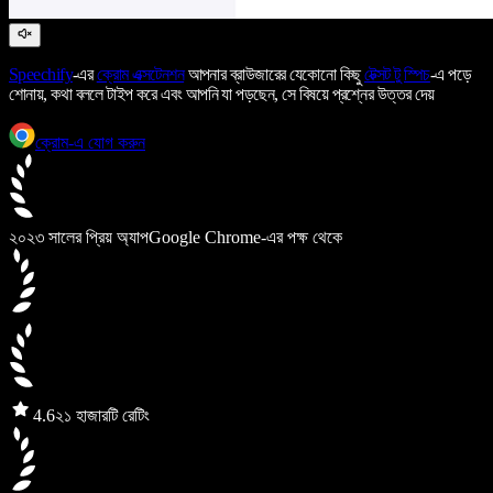
Speechify
-এর
ক্রোম এক্সটেনশন
আপনার ব্রাউজারের যেকোনো কিছু
টেক্সট টু স্পিচ
-এ পড়ে
শোনায়, কথা বললে টাইপ করে এবং আপনি যা পড়ছেন, সে বিষয়ে প্রশ্নের উত্তর দেয়
ক্রোম-এ যোগ করুন
২০২৩ সালের প্রিয় অ্যাপ
Google Chrome-এর পক্ষ থেকে
4.6
২১ হাজারটি রেটিং