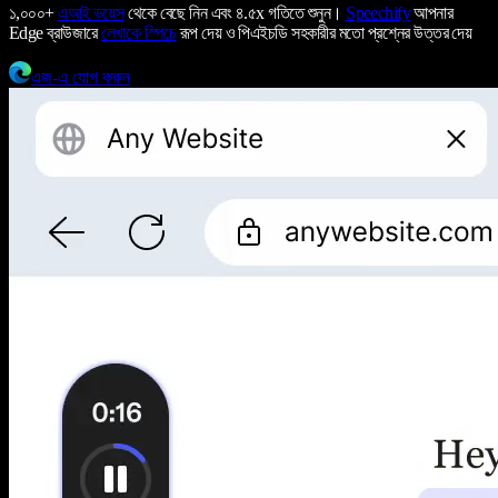
১,০০০+
এআই ভয়েস
থেকে বেছে নিন এবং ৪.৫x গতিতে শুনুন।
Speechify
আপনার
Edge ব্রাউজারে
লেখাকে স্পিচে
রূপ দেয় ও পিএইচডি সহকারীর মতো প্রশ্নের উত্তর দেয়
এজ-এ যোগ করুন