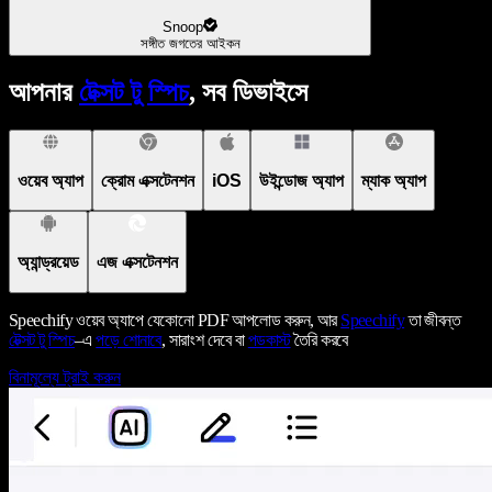
Snoop
সঙ্গীত জগতের আইকন
আপনার
টেক্সট টু স্পিচ
, সব ডিভাইসে
ওয়েব অ্যাপ
ক্রোম এক্সটেনশন
iOS
উইন্ডোজ অ্যাপ
ম্যাক অ্যাপ
অ্যান্ড্রয়েড
এজ এক্সটেনশন
Speechify ওয়েব অ্যাপে যেকোনো PDF আপলোড করুন, আর
Speechify
তা জীবন্ত
টেক্সট টু স্পিচ
–এ
পড়ে শোনাবে
, সারাংশ দেবে বা
পডকাস্ট
তৈরি করবে
বিনামূল্যে ট্রাই করুন