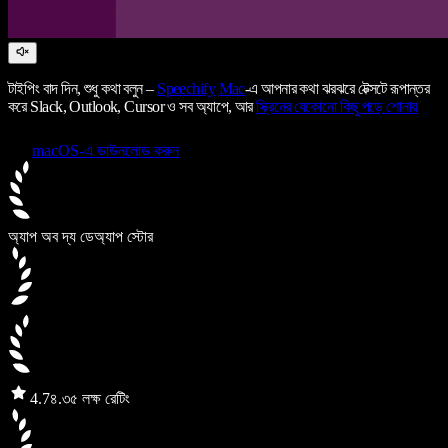
টাইপিং বাদ দিন, শুধু কথা বলুন –
Speechify
Mac
-এ আপনার কথা ঝরঝরে টেক্সটে রূপান্তর
করে Slack, Outlook, Cursor ও সব অ্যাপে, আর
স্ক্রিনের যেকোনো কিছু পড়ে শোনায়
macOS-এ ডাউনলোড করুন
অ্যাপ অব দ্য ডে
অ্যাপ স্টোর
4.7
৪.৩৫ লক্ষ রেটিং