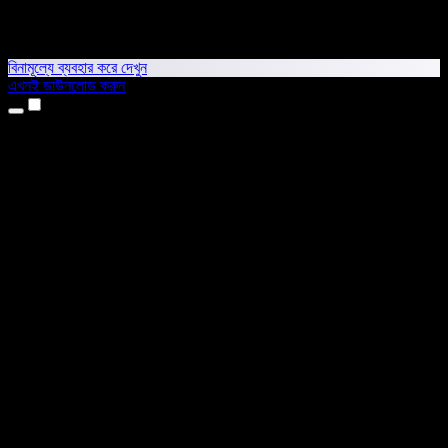
বিনামূল্যে ব্যবহার করে দেখুন
এখনই ডাউনলোড করুন
প্রোডাক্ট
টেক্সট টু স্পিচ
আইফোন ও আইপ্যাড অ্যাপ
অ্যান্ড্রয়েড অ্যাপ
ক্রোম এক্সটেনশন
এজ এক্সটেনশন
ওয়েব অ্যাপ
ম্যাক অ্যাপ
উইন্ডোজ অ্যাপ