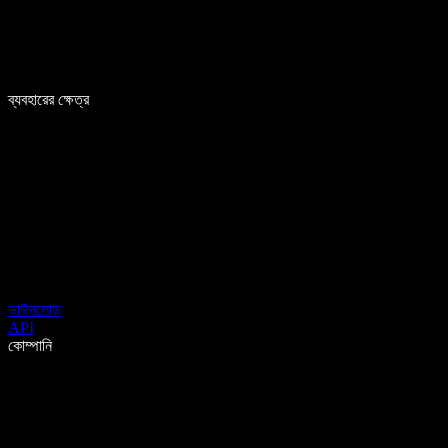
ব্যবহারের ক্ষেত্র
ডাউনলোড
API
কোম্পানি