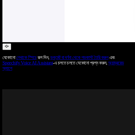
যেকোনো
লেখাকে স্পিচে
রূপ দিন,
ডকুমেন্ট বা বর্ণনা থেকে পডকাস্ট তৈরি করুন
এবং
Speechify Voice AI Assistant
-এ চলতে চলতে যেকোনো প্রশ্ন করুন,
অ্যান্ড্রয়েড
অ্যাপে