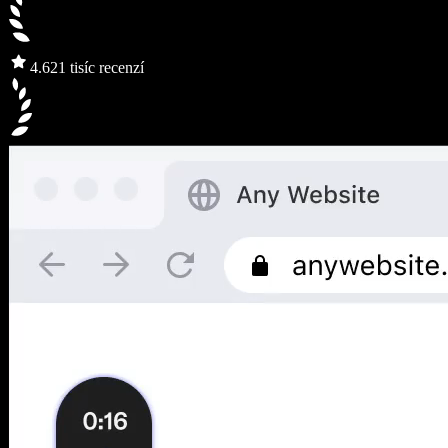
4.6
21 tisíc recenzí