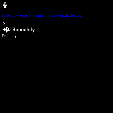
Speechify představuje psaní hlasovým diktováním
Pište 5× rychleji pomocí hlasového diktování
Produkty
Zjistit více