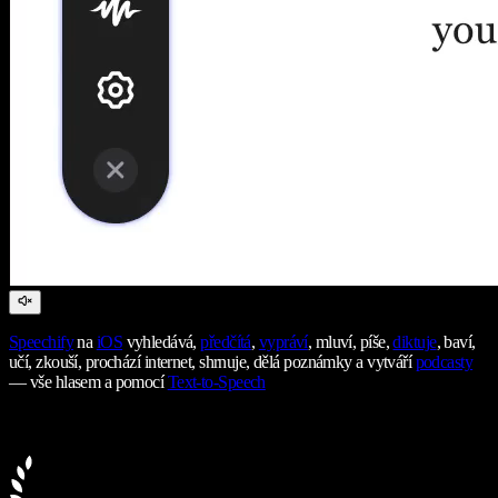
Speechify
na
iOS
vyhledává,
předčítá
,
vypráví
, mluví, píše,
diktuje
, baví,
učí, zkouší, prochází internet, shrnuje, dělá poznámky a vytváří
podcasty
— vše hlasem a pomocí
Text-to-Speech