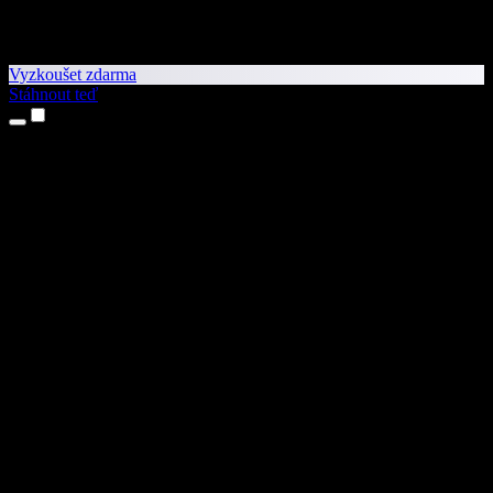
Vyzkoušet zdarma
Stáhnout teď
Produkty
Převod textu na řeč
Aplikace pro iPhone a iPad
Aplikace pro Android
Rozšíření pro Chrome
Rozšíření pro Edge
Webová aplikace
Aplikace pro Mac
Aplikace pro Windows