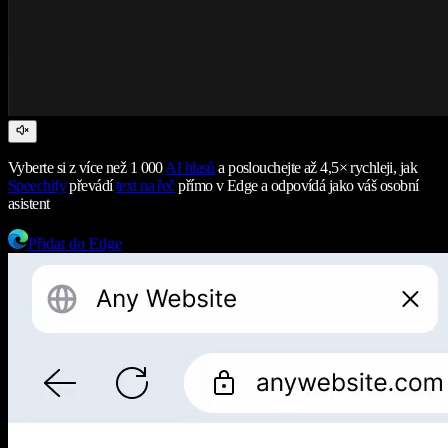
Vyberte si z více než 1 000
AI hlasů
a poslouchejte až 4,5× rychleji, jak
Speechify
převádí
text na řeč
přímo v Edge a odpovídá jako váš osobní
asistent
Přidat do Edge