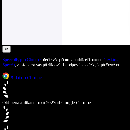
Speechify
pro Chrome
přečte vše přímo v prohlížeči pomocí
Text-to-
Speech
, zapisuje za vás při diktování a odpoví na otázky k přečtenému
Přidat do Chrome
Oblíbená aplikace roku 2023
od Google Chrome