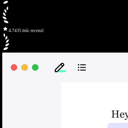
4.7
435 tisíc recenzí