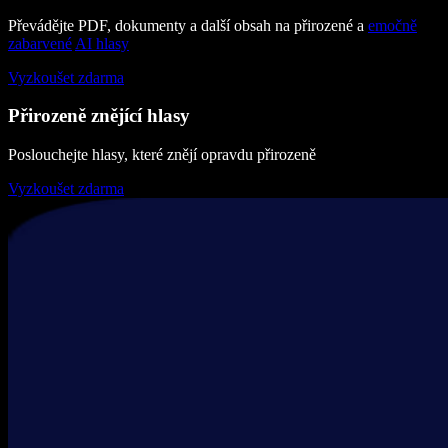
Převádějte PDF, dokumenty a další obsah na přirozené a
emočně
zabarvené
AI hlasy
Vyzkoušet zdarma
Přirozeně znějící hlasy
Poslouchejte hlasy, které znějí opravdu přirozeně
Vyzkoušet zdarma