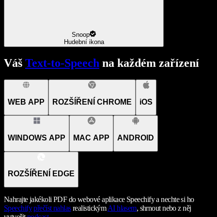
Snoop
Hudební ikona
Váš
Text-to-Speech
na každém zařízení
WEB APP
ROZŠÍŘENÍ CHROME
iOS
WINDOWS APP
MAC APP
ANDROID
ROZŠÍŘENÍ EDGE
Nahrajte jakékoli PDF do webové aplikace Speechify a nechte si ho
Speechify
přečíst nahlas
realistickým
AI hlasem
, shrnout nebo z něj
vytvořit
podcast