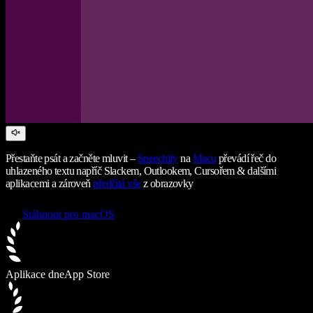
Přestaňte psát a začněte mluvit –
Speechify
na
Macu
převádí řeč do
uhlazeného textu napříč Slackem, Outlookem, Cursořem & dalšími
aplikacemi a zároveň
předčítá vše
z obrazovky
Stáhnout pro macOS
Aplikace dne
App Store