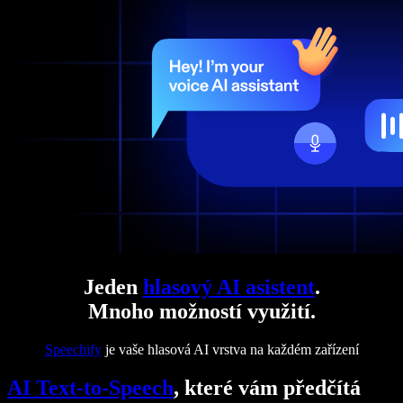
Jeden
hlasový AI asistent
.
Mnoho možností využití.
Speechify
je vaše hlasová AI vrstva na každém zařízení
AI Text-to-Speech
, které vám předčítá