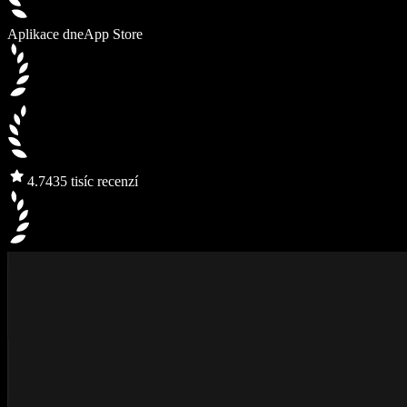
Aplikace dne
App Store
4.7
435 tisíc recenzí