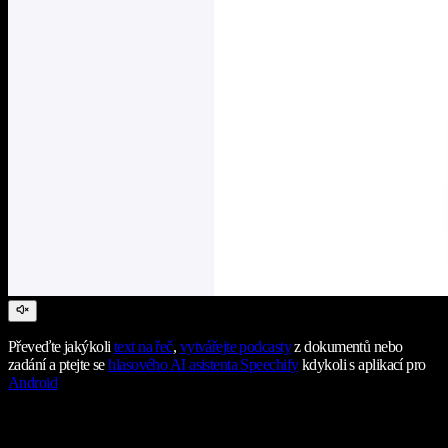
Převeďte jakýkoli
text na řeč
,
vytvářejte podcasty
z dokumentů nebo
zadání a ptejte se
hlasového AI asistenta Speechify
kdykoli s aplikací pro
Android