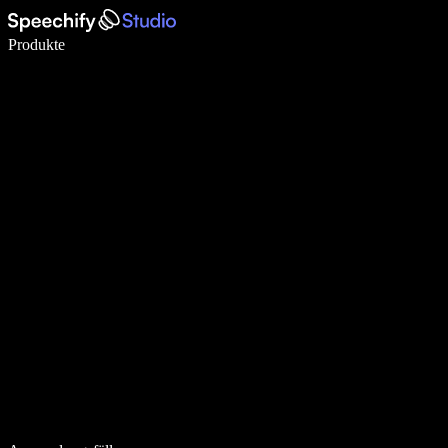
5× schneller schreiben mit Spracheingabe
Produkte
Mehr erfahren