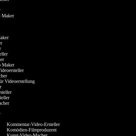
er
eo Maker
-Maker
ker
er
eller
her
eo Maker
Videoersteller
acher
für Videoerstellung
er
steller
steller
Macher
er
Kommentar-Video-Ersteller
Komödien-Filmproduzent
Kunst-Video-Macher