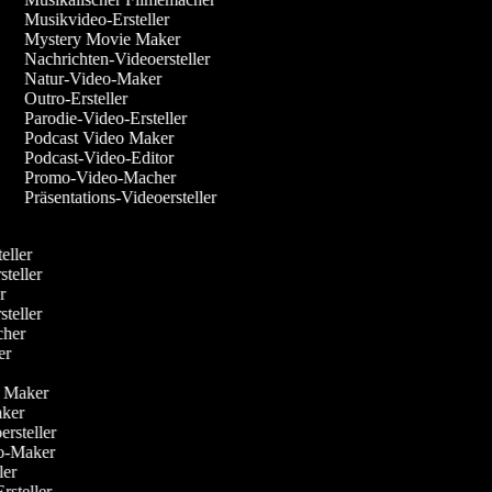
Musikvideo-Ersteller
Mystery Movie Maker
Nachrichten-Videoersteller
Natur-Video-Maker
Outro-Ersteller
Parodie-Video-Ersteller
Podcast Video Maker
Podcast-Video-Editor
Promo-Video-Macher
Präsentations-Videoersteller
r
teller
steller
er
steller
acher
ler
r
eo Maker
Maker
oersteller
deo-Maker
ller
Ersteller