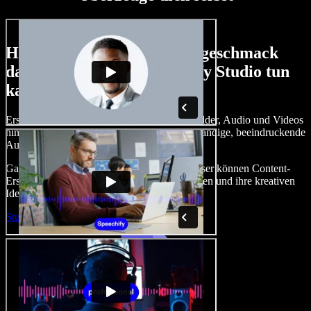
Hier ist nur ein kleiner Vorgeschmack
darauf, was du mit Speechify Studio tun
kannst.
Erstelle Voice-overs, füge lizenzfreie Stockbilder, Audio und Videos
hinzu, klone deine Stimme und erstelle vollständige, beeindruckende
Audio‑Video‑Projekte.
Ganz ohne Einarbeitung und direkt im Browser können Content-
Ersteller traditionelle Grenzen hinter sich lassen und ihre kreativen
Ideen zum Leben erwecken.
Studio starten