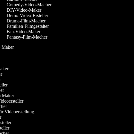
Comedy-Video-Macher
DIY-Video-Maker
Demo-Video-Ersteller
Drama-Film-Macher
Familien-Filmgestalter
Fan-Video-Maker
Fantasy-Film-Macher
eo Maker
-Maker
ker
er
eller
her
eo Maker
Videoersteller
acher
für Videoerstellung
er
steller
steller
Macher