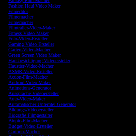
Fantasy-Film-Macher
Fashion Haul Video Maker
Filmeditor
Filmemacher
Filmemacher
Filmtrailer-Video-Maker
Fitness-Video-Maker
Foto-Video-Ersteller
Gaming-Video-Ersteller
Garten-Video-Macher
Green Screen Video Maker
Hausbesichtigung Videoersteller
Haustier-Video-Macher
ASMR-Video-Ersteller
Action-Film-Macher
Android Video Maker
Animations-Generator
Aussprache-Videoersteller
Auto-Video-Maker
Automatischer Untertitel-Generator
Bildungs-Videoersteller
Biografie-Filmgestalter
Biopic-Film-Macher
Budget-Video-Ersteller
Cartoon-Macher