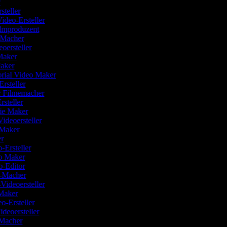
er
steller
ideo-Ersteller
ilmproduzent
o-Macher
eoersteller
 Maker
Maker
orial Video Maker
Ersteller
er Filmemacher
rsteller
vie Maker
Videoersteller
o-Maker
ler
o-Ersteller
eo Maker
eo-Editor
o-Macher
s-Videoersteller
 Maker
eo-Ersteller
ideoersteller
-Macher