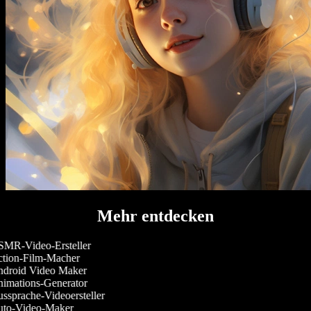
Mehr entdecken
MR-Video-Ersteller
tion-Film-Macher
droid Video Maker
imations-Generator
ssprache-Videoersteller
to-Video-Maker