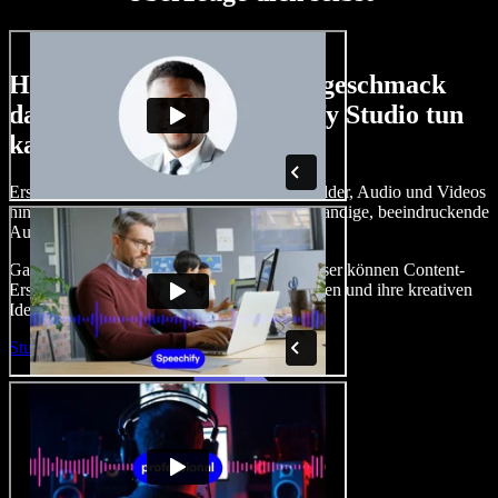
Hier ist nur ein kleiner Vorgeschmack
darauf, was du mit Speechify Studio tun
kannst.
Erstelle Voice-overs, füge lizenzfreie Stockbilder, Audio und Videos
hinzu, klone deine Stimme und erstelle vollständige, beeindruckende
Audio‑Video‑Projekte.
Ganz ohne Einarbeitung und direkt im Browser können Content-
Ersteller traditionelle Grenzen hinter sich lassen und ihre kreativen
Ideen zum Leben erwecken.
Studio starten