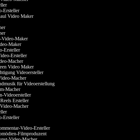
teller
o-Ersteller
Haul Video Maker
or
cher
cher
ler-Video-Maker
Video-Maker
eo-Ersteller
ideo-Ersteller
Video-Macher
reen Video Maker
chtigung Videoersteller
-Video-Macher
undmusik für Videoerstellung
Film-Macher
en-Videoersteller
 Reels Ersteller
w-Video-Macher
teller
o-Ersteller
mmentar-Video-Ersteller
mödien-Filmproduzent
nst-Video-Macher