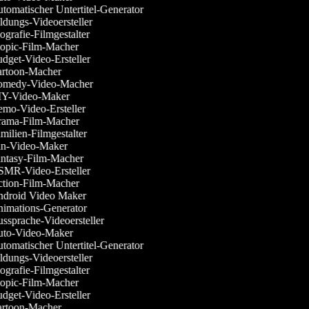
omatischer Untertitel-Generator
dungs-Videoersteller
grafie-Filmgestalter
opic-Film-Macher
dget-Video-Ersteller
rtoon-Macher
medy-Video-Macher
Y-Video-Maker
mo-Video-Ersteller
ama-Film-Macher
ilien-Filmgestalter
n-Video-Maker
ntasy-Film-Macher
MR-Video-Ersteller
tion-Film-Macher
droid Video Maker
imations-Generator
ssprache-Videoersteller
to-Video-Maker
omatischer Untertitel-Generator
dungs-Videoersteller
grafie-Filmgestalter
opic-Film-Macher
dget-Video-Ersteller
rtoon-Macher