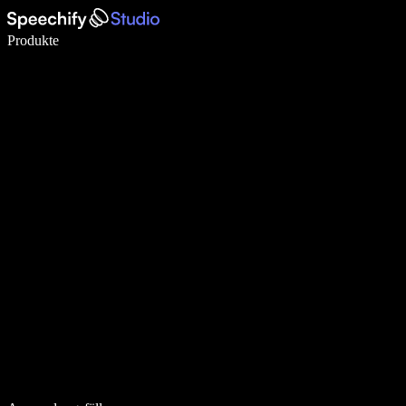
5× schneller schreiben mit Spracheingabe
Produkte
Mehr erfahren