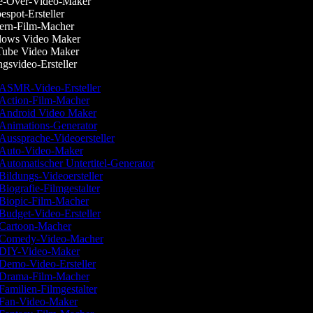
-Over-Video-Maker
spot-Ersteller
rn-Film-Macher
ows Video Maker
ube Video Maker
svideo-Ersteller
ASMR-Video-Ersteller
Action-Film-Macher
Android Video Maker
Animations-Generator
Aussprache-Videoersteller
Auto-Video-Maker
Automatischer Untertitel-Generator
Bildungs-Videoersteller
Biografie-Filmgestalter
Biopic-Film-Macher
Budget-Video-Ersteller
Cartoon-Macher
Comedy-Video-Macher
DIY-Video-Maker
Demo-Video-Ersteller
Drama-Film-Macher
Familien-Filmgestalter
Fan-Video-Maker