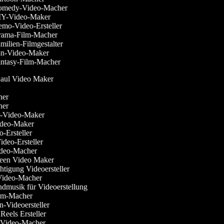
medy-Video-Macher
Y-Video-Maker
mo-Video-Ersteller
ama-Film-Macher
ilien-Filmgestalter
n-Video-Maker
ntasy-Film-Macher
Haul Video Maker
or
cher
cher
ler-Video-Maker
Video-Maker
eo-Ersteller
ideo-Ersteller
Video-Macher
reen Video Maker
chtigung Videoersteller
-Video-Macher
undmusik für Videoerstellung
Film-Macher
en-Videoersteller
 Reels Ersteller
w-Video-Macher