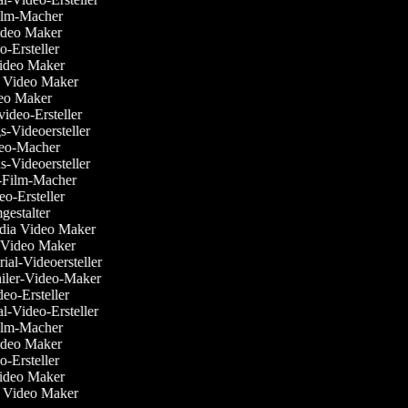
-Film-Macher
Video Maker
eo-Ersteller
 Video Maker
g Video Maker
eo Maker
svideo-Ersteller
gs-Videoersteller
ideo-Macher
ns-Videoersteller
k-Film-Macher
deo-Ersteller
lmgestalter
edia Video Maker
e Video Maker
rial-Videoersteller
railer-Video-Maker
deo-Ersteller
al-Video-Ersteller
-Film-Macher
Video Maker
eo-Ersteller
 Video Maker
g Video Maker