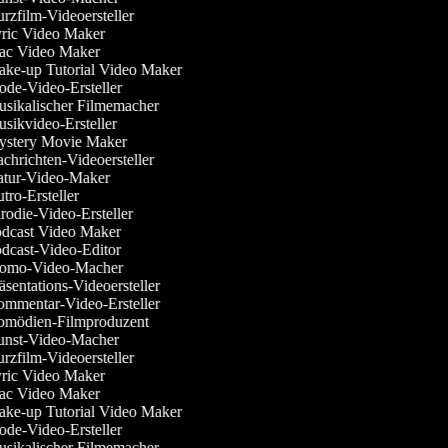
zfilm-Videoersteller
ric Video Maker
c Video Maker
ke-up Tutorial Video Maker
de-Video-Ersteller
sikalischer Filmemacher
sikvideo-Ersteller
stery Movie Maker
hrichten-Videoersteller
tur-Video-Maker
ro-Ersteller
odie-Video-Ersteller
dcast Video Maker
dcast-Video-Editor
omo-Video-Macher
sentations-Videoersteller
mmentar-Video-Ersteller
mödien-Filmproduzent
nst-Video-Macher
zfilm-Videoersteller
ric Video Maker
c Video Maker
ke-up Tutorial Video Maker
de-Video-Ersteller
sikalischer Filmemacher