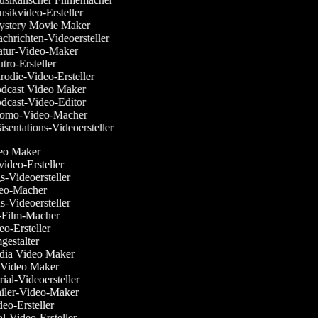
sikvideo-Ersteller
stery Movie Maker
hrichten-Videoersteller
tur-Video-Maker
ro-Ersteller
odie-Video-Ersteller
dcast Video Maker
dcast-Video-Editor
omo-Video-Macher
sentations-Videoersteller
eo Maker
svideo-Ersteller
gs-Videoersteller
ideo-Macher
ns-Videoersteller
k-Film-Macher
deo-Ersteller
lmgestalter
edia Video Maker
e Video Maker
rial-Videoersteller
railer-Video-Maker
deo-Ersteller
al-Video-Ersteller