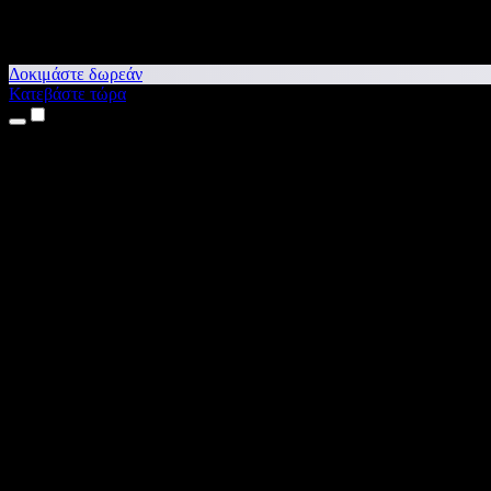
Δοκιμάστε δωρεάν
Κατεβάστε τώρα
Προϊόντα
Κείμενο σε Ομιλία
Εφαρμογές για iPhone & iPad
Εφαρμογή για Android
Επέκταση για Chrome
Επέκταση για Edge
Web εφαρμογή
Εφαρμογή για Mac
Εφαρμογή για Windows