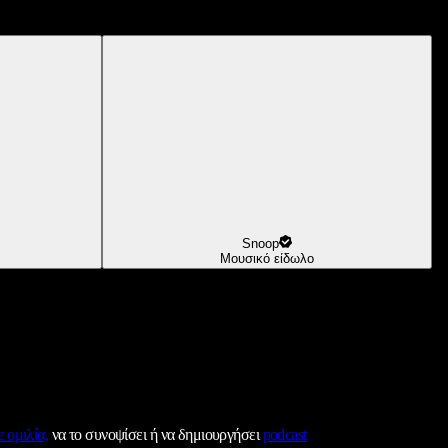
Snoop
Μουσικό είδωλο
 ομιλία,
να το συνοψίσει ή να δημιουργήσει
podcast