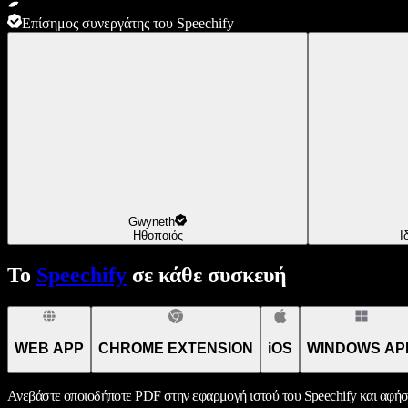
Επίσημος συνεργάτης του Speechify
Gwyneth
Ηθοποιός
Ι
Το
Speechify
σε κάθε συσκευή
WEB APP
CHROME EXTENSION
iOS
WINDOWS AP
Ανεβάστε οποιοδήποτε PDF στην εφαρμογή ιστού του Speechify και αφήσ