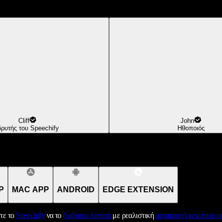
Cliff
John
δρυτής του Speechify
Ηθοποιός
P
MAC APP
ANDROID
EDGE EXTENSION
τε το
Speechify
να το
διαβάσει δυνατά
με ρεαλιστική
μετατροπή κειμένου σε