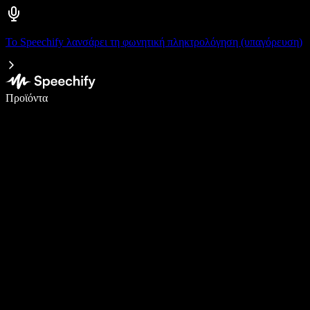
Το Speechify λανσάρει τη φωνητική πληκτρολόγηση (υπαγόρευση)
Γράψτε 5× πιο γρήγορα με φωνητική πληκτρολόγηση
Προϊόντα
Μάθετε περισσότερα