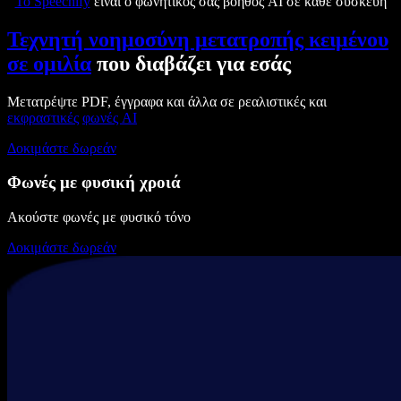
Το Speechify
είναι ο φωνητικός σας βοηθός AI σε κάθε συσκευή
Τεχνητή νοημοσύνη μετατροπής κειμένου
σε ομιλία
που διαβάζει για εσάς
Μετατρέψτε PDF, έγγραφα και άλλα σε ρεαλιστικές και
εκφραστικές
φωνές AI
Δοκιμάστε δωρεάν
Φωνές με φυσική χροιά
Ακούστε φωνές με φυσικό τόνο
Δοκιμάστε δωρεάν