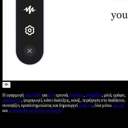
Η εφαρμογή
Speechify
για
iOS
ερευνά,
διαβάζει
,
αφηγείται
, μιλά, γράφει,
υπαγορεύει
, ψυχαγωγεί, κάνει διαλέξεις, κουίζ, περιήγηση στο διαδίκτυο,
συνοψίζει, κρατά σημειώσεις και δημιουργεί
podcasts
, όλα μέσω
φωνής
και
μετατροπής κειμένου σε ομιλία