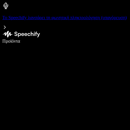
Το Speechify λανσάρει τη φωνητική πληκτρολόγηση (υπαγόρευση)
Γράψτε 5× πιο γρήγορα με φωνητική πληκτρολόγηση
Προϊόντα
Μάθετε περισσότερα