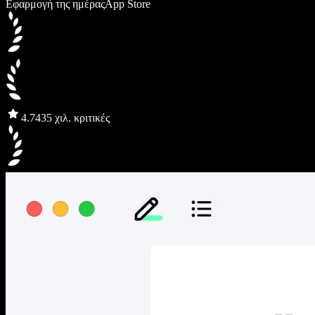
Εφαρμογή της ημέρας
App Store
4.7
435 χιλ. κριτικές