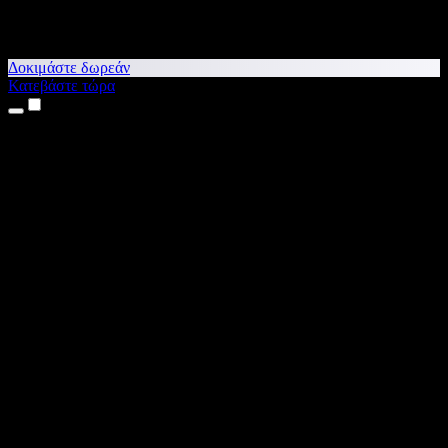
Δοκιμάστε δωρεάν
Κατεβάστε τώρα
Προϊόντα
Κείμενο σε Ομιλία
Εφαρμογές για iPhone & iPad
Εφαρμογή για Android
Επέκταση για Chrome
Επέκταση για Edge
Web εφαρμογή
Εφαρμογή για Mac
Εφαρμογή για Windows