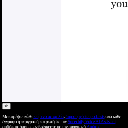
Μετατρέψτε κάθε
κείμενο σε ομιλία
,
δημιουργήστε podcasts
από κάθε
έγγραφο ή περιγραφή και ρωτήστε τον
Speechify Voice AI Assistant
οτιδήποτε όπου κι αν βρίσκεστε με την εφαρμογή
Android