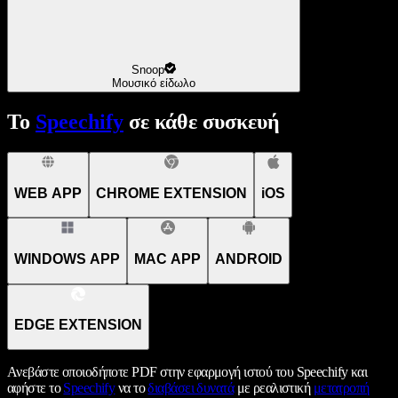
Snoop
Μουσικό είδωλο
Το
Speechify
σε κάθε συσκευή
WEB APP
CHROME EXTENSION
iOS
WINDOWS APP
MAC APP
ANDROID
EDGE EXTENSION
Ανεβάστε οποιοδήποτε PDF στην εφαρμογή ιστού του Speechify και
αφήστε το
Speechify
να το
διαβάσει δυνατά
με ρεαλιστική
μετατροπή