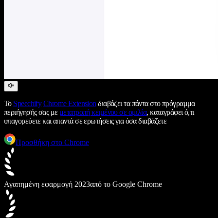
Το
Speechify
Chrome Extension
διαβάζει τα πάντα στο πρόγραμμα
περιήγησής σας με
μετατροπή κειμένου σε ομιλία
, καταγράφει ό,τι
υπαγορεύετε και απαντά σε ερωτήσεις για όσα διαβάζετε
Προσθήκη στο Chrome
Αγαπημένη εφαρμογή 2023
από το Google Chrome