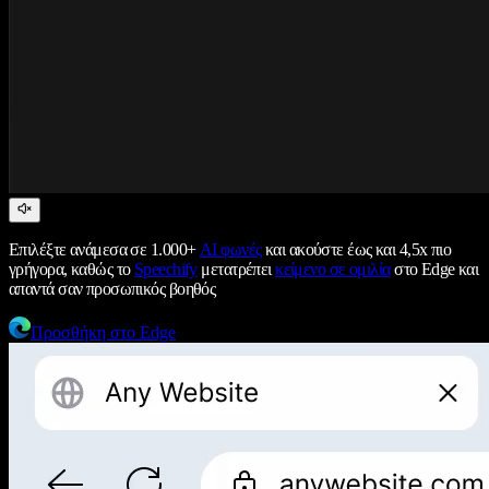
Επιλέξτε ανάμεσα σε 1.000+
AI φωνές
και ακούστε έως και 4,5x πιο
γρήγορα, καθώς το
Speechify
μετατρέπει
κείμενο σε ομιλία
στο Edge και
απαντά σαν προσωπικός βοηθός
Προσθήκη στο Edge