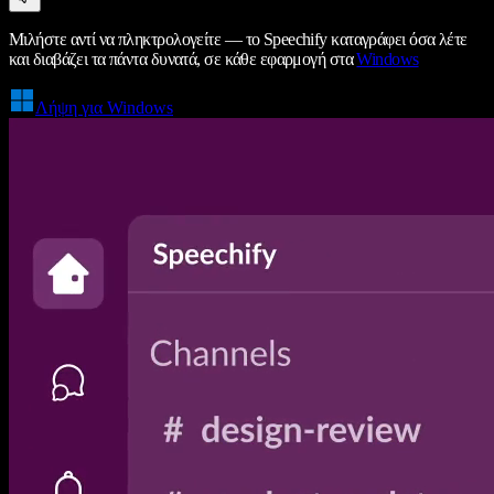
Μιλήστε αντί να πληκτρολογείτε — το Speechify καταγράφει όσα λέτε
και διαβάζει τα πάντα δυνατά, σε κάθε εφαρμογή στα
Windows
Λήψη για Windows