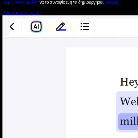
κειμένου σε ομιλία,
να το συνοψίσει ή να δημιουργήσει
podcast
Δοκιμάστε δωρεάν