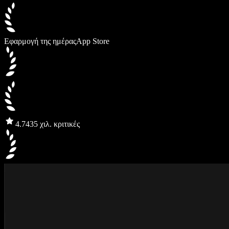
Εφαρμογή της ημέρας
App Store
4.7
435 χιλ. κριτικές