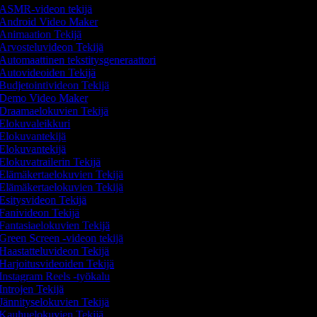
ASMR-videon tekijä
Android Video Maker
Animaation Tekijä
Arvosteluvideon Tekijä
Automaattinen tekstitysgeneraattori
Autovideoiden Tekijä
Budjetointivideon Tekijä
Demo Video Maker
Draamaelokuvien Tekijä
Elokuvaleikkuri
Elokuvantekijä
Elokuvantekijä
Elokuvatrailerin Tekijä
Elämäkertaelokuvien Tekijä
Elämäkertaelokuvien Tekijä
Esitysvideon Tekijä
Fanivideon Tekijä
Fantasiaelokuvien Tekijä
Green Screen -videon tekijä
Haastatteluvideon Tekijä
Harjoitusvideoiden Tekijä
Instagram Reels -työkalu
Introjen Tekijä
Jännityselokuvien Tekijä
Kauhuelokuvien Tekijä