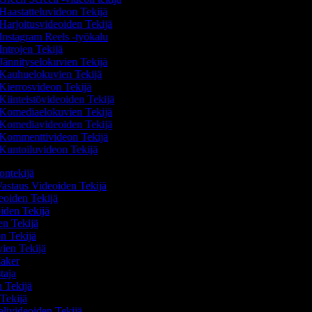
Haastatteluvideon Tekijä
Harjoitusvideoiden Tekijä
Instagram Reels -työkalu
Introjen Tekijä
Jännityselokuvien Tekijä
Kauhuelokuvien Tekijä
Kierrosvideon Tekijä
Kiinteistövideoiden Tekijä
Komediaelokuvien Tekijä
Komediavideoiden Tekijä
Kommenttivideon Tekijä
Kuntoiluvideon Tekijä
eontekijä
astaus Videoiden Tekijä
eoiden Tekijä
oiden Tekijä
en Tekijä
on Tekijä
vien Tekijä
Maker
staja
n Tekijä
 Tekijä
aalivideoiden Tekijä