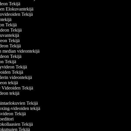
ideon Tekijä
nen Elokuvantekijä
ttovideoiden Tekijä
antekijä
deon Tekijä
videon Tekijä
okuvantekijä
ideon Tekijä
videon Tekijä
sen median videontekijä
videon Tekijä
eon Tekijä
elyvideon Tekijä
deoiden Tekijä
ailerin videontekijä
deon tekijä
se Videoiden Tekijä
ideon tekijä
ntaelokuvien Tekijä
ing-videoiden tekijä
videon Tekijä
editori
kollaasien Tekijä
kutsujen Tekijä