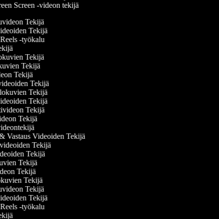
een Screen -videon tekijä
eluvideon Tekijä
svideoiden Tekijä
m Reels -työkalu
Tekijä
elokuvien Tekijä
kuvien Tekijä
ideon Tekijä
övideoiden Tekijä
lokuvien Tekijä
ideoiden Tekijä
ivideon Tekijä
videon Tekijä
videontekijä
& Vastaus Videoiden Tekijä
videoiden Tekijä
ideoiden Tekijä
kuvien Tekijä
videon Tekijä
okuvien Tekijä
eluvideon Tekijä
svideoiden Tekijä
m Reels -työkalu
Tekijä