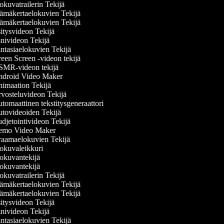
kuvatrailerin Tekijä
ämäkertaelokuvien Tekijä
ämäkertaelokuvien Tekijä
itysvideon Tekijä
nivideon Tekijä
ntasiaelokuvien Tekijä
een Screen -videon tekijä
MR-videon tekijä
droid Video Maker
imaation Tekijä
vosteluvideon Tekijä
omaattinen tekstitysgeneraattori
tovideoiden Tekijä
djetointivideon Tekijä
mo Video Maker
aamaelokuvien Tekijä
okuvaleikkuri
okuvantekijä
okuvantekijä
kuvatrailerin Tekijä
ämäkertaelokuvien Tekijä
ämäkertaelokuvien Tekijä
itysvideon Tekijä
nivideon Tekijä
ntasiaelokuvien Tekijä