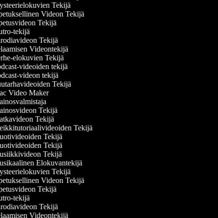
steerielokuvien Tekijä
etuksellinen Videon Tekijä
etusvideon Tekijä
ro-tekijä
rodiavideon Tekijä
laamisen Videontekijä
rhe-elokuvien Tekijä
cast-videoiden tekijä
cast-videon tekijä
utarhavideoiden Tekijä
c Video Maker
inosvalmistaja
inosvideon Tekijä
tkavideon Tekijä
kkitutoriaalivideoiden Tekijä
otivideoiden Tekijä
otivideoiden Tekijä
siikkivideon Tekijä
sikaalinen Elokuvantekijä
steerielokuvien Tekijä
etuksellinen Videon Tekijä
etusvideon Tekijä
ro-tekijä
rodiavideon Tekijä
laamisen Videontekijä