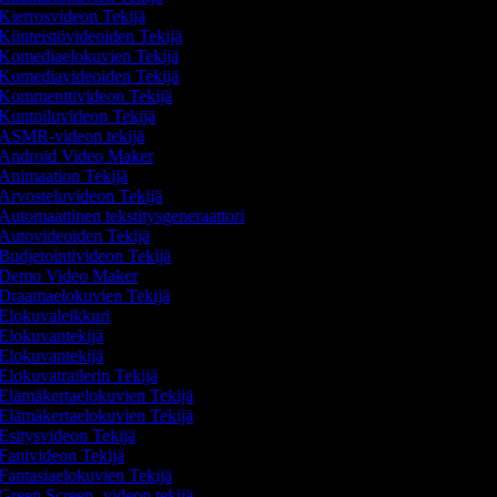
Kierrosvideon Tekijä
Kiinteistövideoiden Tekijä
Komediaelokuvien Tekijä
Komediavideoiden Tekijä
Kommenttivideon Tekijä
Kuntoiluvideon Tekijä
ASMR-videon tekijä
Android Video Maker
Animaation Tekijä
Arvosteluvideon Tekijä
Automaattinen tekstitysgeneraattori
Autovideoiden Tekijä
Budjetointivideon Tekijä
Demo Video Maker
Draamaelokuvien Tekijä
Elokuvaleikkuri
Elokuvantekijä
Elokuvantekijä
Elokuvatrailerin Tekijä
Elämäkertaelokuvien Tekijä
Elämäkertaelokuvien Tekijä
Esitysvideon Tekijä
Fanivideon Tekijä
Fantasiaelokuvien Tekijä
Green Screen -videon tekijä