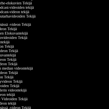
rhe-elokuvien Tekijä
cast-videoiden tekijä
cast-videon tekijä
utarhavideoiden Tekijä
ämässä -videon Tekijä
ideon Tekijä
nen Elokuvantekijä
ttovideoiden Tekijä
antekijä
deon Tekijä
videon Tekijä
okuvantekijä
ideon Tekijä
videon Tekijä
sen median videontekijä
videon Tekijä
eon Tekijä
elyvideon Tekijä
deoiden Tekijä
ailerin videontekijä
deon tekijä
se Videoiden Tekijä
ideon tekijä
ämässä -videon Tekijä