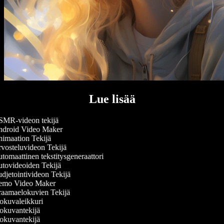
Lue lisää
MR-videon tekijä
droid Video Maker
imaation Tekijä
vosteluvideon Tekijä
omaattinen tekstitysgeneraattori
tovideoiden Tekijä
djetointivideon Tekijä
mo Video Maker
aamaelokuvien Tekijä
okuvaleikkuri
okuvantekijä
okuvantekijä