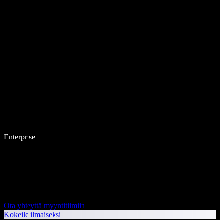
Enterprise
Ota yhteyttä myyntitiimiin
Kokeile ilmaiseksi