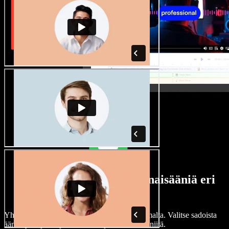
Laaja valikoima mies- ja naisääniä eri
aksenteilla
Yhdenkään projektin ei tarvitse kuulostaa samalta. Valitse sadoista
ääninäyttelijöistä ja aksenteista ja hienosäädä niitä.