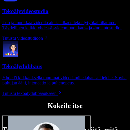
Tekoälyvideostudio
Luo ja muokkaa videoita alusta alkaen tekoälytyökaluillamme.
Täydellinen kaikki yhdessä -videonmuokkaus- ja -tuotantostudio.
Tutustu videostudioon
Tekoälydubbaus
Yhdellä klikkauksella muunnat videosi mille tahansa kielelle. Sovita
puhujan ääni, intonaatio ja puhenopeus.
Tutustu tekoälydubbaaukseen
Kokeile itse
Tässä vain pieni maistiainen siitä, mitä