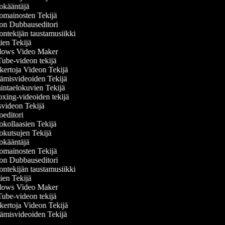
kääntäjä
mainosten Tekijä
n Dubbauseditori
ntekijän taustamusiikki
en Tekijä
ows Video Maker
be-videon tekijä
ertoja Videon Tekijä
misvideoiden Tekijä
ntaelokuvien Tekijä
ing-videoiden tekijä
videon Tekijä
editori
kollaasien Tekijä
kutsujen Tekijä
kääntäjä
mainosten Tekijä
n Dubbauseditori
ntekijän taustamusiikki
en Tekijä
ows Video Maker
be-videon tekijä
ertoja Videon Tekijä
misvideoiden Tekijä