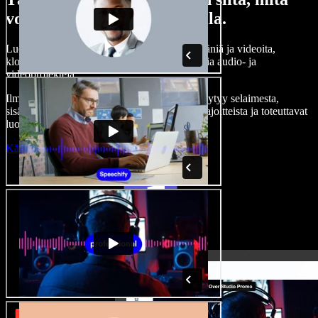
voit tehdä Speechify Studiolla.
Luo kertojaääniä, lisää rojaltivapaita kuvia, ääniä ja videoita,
kloonaa äänesi — ja tee täydellisiä, vaikuttavia audio- ja
videoprojekteja.
Ilman jyrkkää oppimiskäyrää ja kun kaikki löytyy selaimesta,
sisällöntuottajat pääsevät eroon perinteisistä rajoitteista ja toteuttavat
luovat ideansa.
Käynnistä Studio