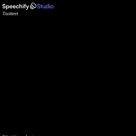
Kirjoita 5× nopeammin puheentunnistuksen avulla
Tuotteet
Lue lisää