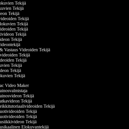
elokuvien Tekijä
kuvien Tekijä
ideon Tekijä
övideoiden Tekijä
lokuvien Tekijä
ideoiden Tekijä
ivideon Tekijä
videon Tekijä
videontekijä
& Vastaus Videoiden Tekijä
videoiden Tekijä
ideoiden Tekijä
kuvien Tekijä
videon Tekijä
okuvien Tekijä
c Video Maker
inosvalmistaja
inosvideon Tekijä
tkavideon Tekijä
kkitutoriaalivideoiden Tekijä
otivideoiden Tekijä
otivideoiden Tekijä
siikkivideon Tekijä
sikaalinen Elokuvantekijä