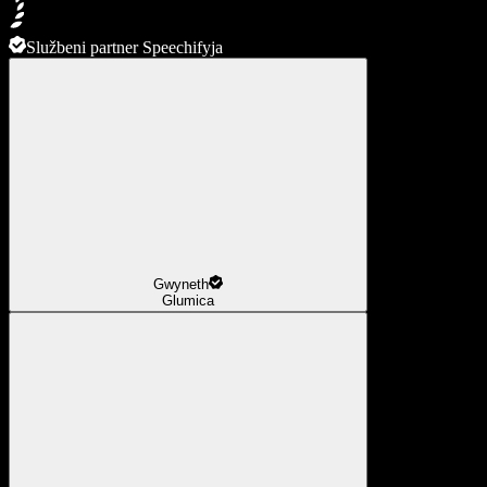
Službeni partner Speechifyja
Gwyneth
Glumica