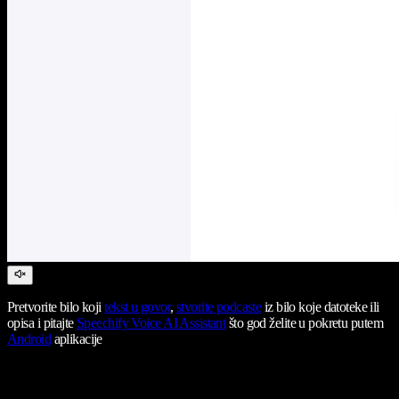
Pretvorite bilo koji
tekst u govor
,
stvorite podcaste
iz bilo koje datoteke ili
opisa i pitajte
Speechify Voice AI Assistant
što god želite u pokretu putem
Android
aplikacije