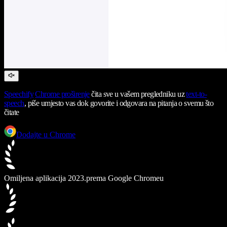
Speechify
Chrome proširenje
čita sve u vašem pregledniku uz
text-to-
speech
, piše umjesto vas dok govorite i odgovara na pitanja o svemu što
čitate
Dodajte u Chrome
Omiljena aplikacija 2023.
prema Google Chromeu