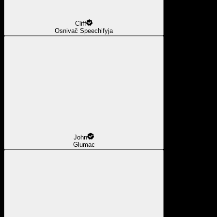
Cliff
Osnivač Speechifyja
John
Glumac