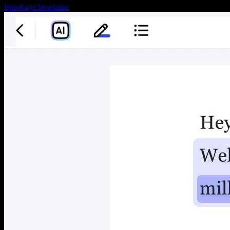
Isprobajte besplatno