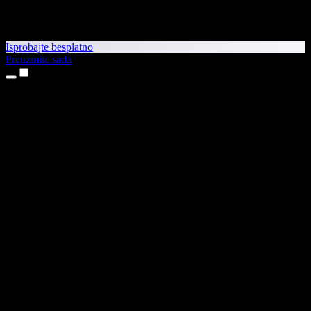
Isprobajte besplatno
Preuzmite sada
Proizvodi
Pretvaranje teksta u govor
Aplikacije za iPhone i iPad
Aplikacija za Android
Proširenje za Chrome
Proširenje za Edge
Web-aplikacija
Aplikacija za Mac
Aplikacija za Windows