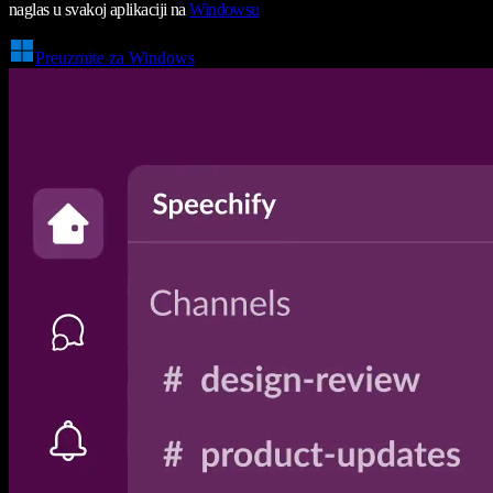
naglas u svakoj aplikaciji na
Windowsu
Preuzmite za Windows