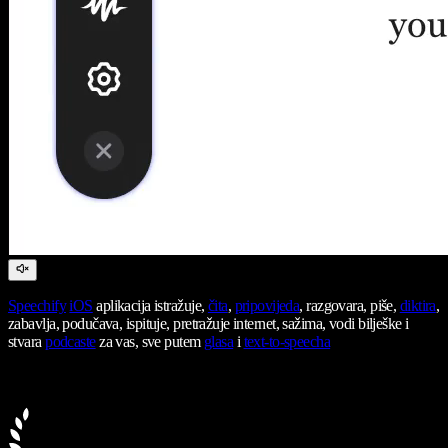
Speechify
iOS
aplikacija istražuje,
čita
,
pripovijeda
, razgovara, piše,
diktira
,
zabavlja, podučava, ispituje, pretražuje internet, sažima, vodi bilješke i
stvara
podcaste
za vas, sve putem
glasa
i
text-to-speecha