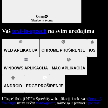
Snoop
Glazbena ikona
Vaš
text-to-speech
na svim uređajima
WEB APLIKACIJA
CHROME PROŠIRENJE
iOS
WINDOWS APLIKACIJA
MAC APLIKACIJA
ANDROID
EDGE PROŠIRENJE
Učitajte bilo koji PDF u Speechify web-aplikaciju i neka vam
Speechify
čita naglas
uz realističan
text-to-speech
, sažme ga ili pretvori u
podcast