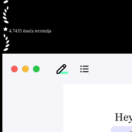
4.7
435 tisuća recenzija