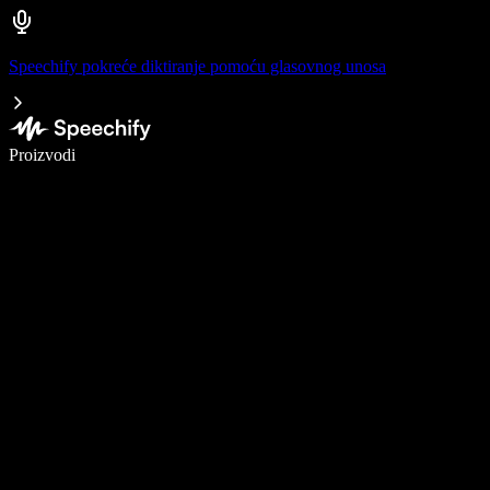
Speechify pokreće diktiranje pomoću glasovnog unosa
Pišite 5× brže uz glasovno diktiranje
Proizvodi
Saznajte više