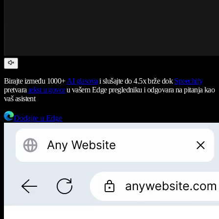
Birajte između 1000+
AI glasova
i slušajte do 4.5x brže dok
Speechify
pretvara
tekst u govor
u vašem Edge pregledniku i odgovara na pitanja kao
vaš asistent
Dodajte u Edge