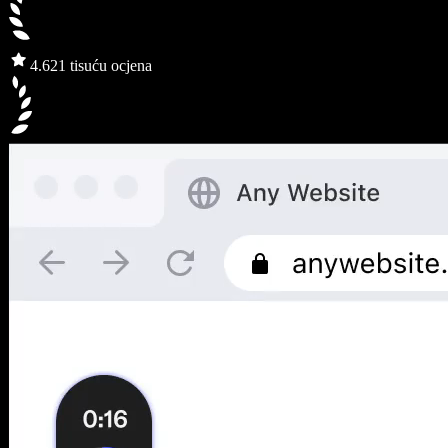
4.6
21 tisuću ocjena