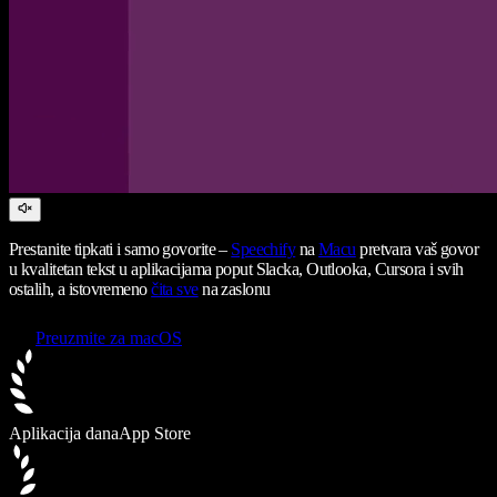
Prestanite tipkati i samo govorite –
Speechify
na
Macu
pretvara vaš govor
u kvalitetan tekst u aplikacijama poput Slacka, Outlooka, Cursora i svih
ostalih, a istovremeno
čita sve
na zaslonu
Preuzmite za macOS
Aplikacija dana
App Store