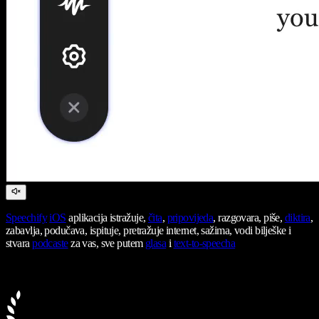
Speechify
iOS
aplikacija istražuje,
čita
,
pripovijeda
, razgovara, piše,
diktira
,
zabavlja, podučava, ispituje, pretražuje internet, sažima, vodi bilješke i
stvara
podcaste
za vas, sve putem
glasa
i
text-to-speecha