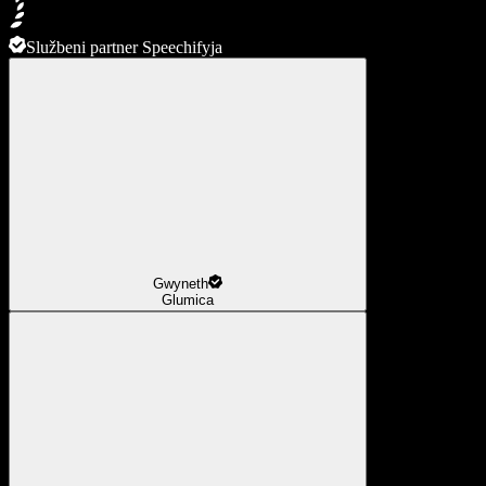
Službeni partner Speechifyja
Gwyneth
Glumica