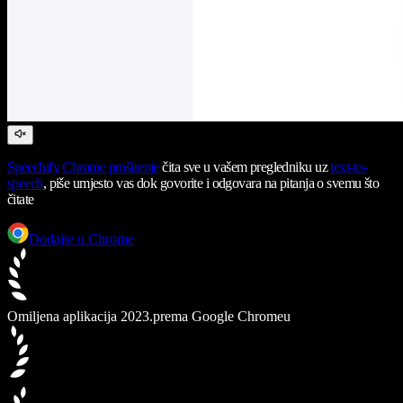
Speechify
Chrome proširenje
čita sve u vašem pregledniku uz
text-to-
speech
, piše umjesto vas dok govorite i odgovara na pitanja o svemu što
čitate
Dodajte u Chrome
Omiljena aplikacija 2023.
prema Google Chromeu