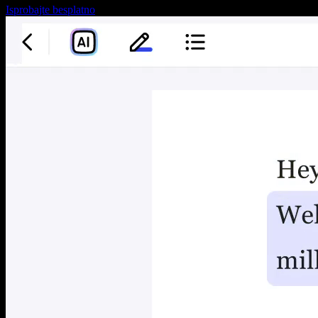
Isprobajte besplatno