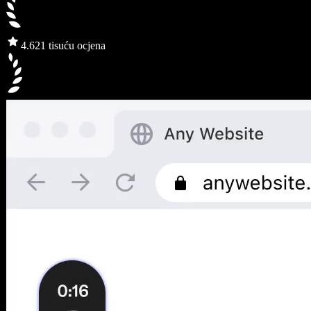
4.6
21 tisuću ocjena