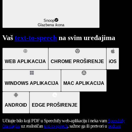
Snoop
Glazbena ikona
Vaš
text-to-speech
na svim uređajima
WEB APLIKACIJA
CHROME PROŠIRENJE
iOS
WINDOWS APLIKACIJA
MAC APLIKACIJA
ANDROID
EDGE PROŠIRENJE
Učitajte bilo koji PDF u Speechify web-aplikaciju i neka vam
Speechify
čita naglas
uz realističan
text-to-speech
, sažme ga ili pretvori u
podcast