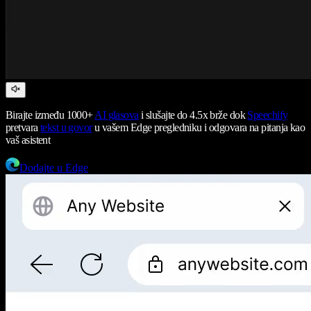
Birajte između 1000+
AI glasova
i slušajte do 4.5x brže dok
Speechify
pretvara
tekst u govor
u vašem Edge pregledniku i odgovara na pitanja kao
vaš asistent
Dodajte u Edge