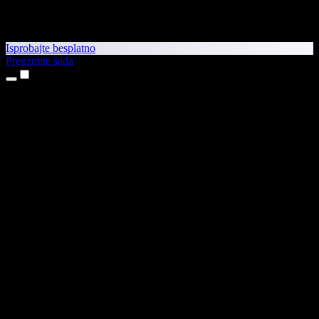
Isprobajte besplatno
Preuzmite sada
Proizvodi
Pretvaranje teksta u govor
Aplikacije za iPhone i iPad
Aplikacija za Android
Proširenje za Chrome
Proširenje za Edge
Web-aplikacija
Aplikacija za Mac
Aplikacija za Windows