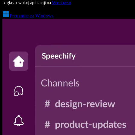
naglas u svakoj aplikaciji na
Windowsu
Preuzmite za Windows