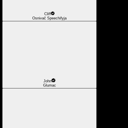
Cliff
Osnivač Speechifyja
John
Glumac