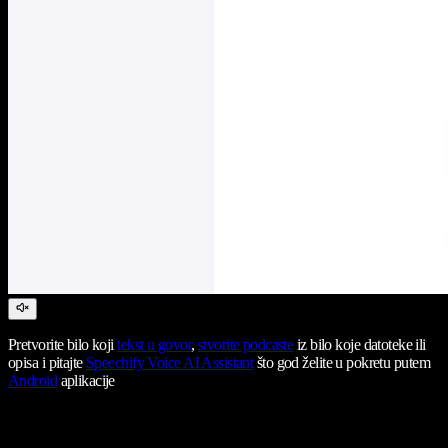
Pretvorite bilo koji
tekst u govor
,
stvorite podcaste
iz bilo koje datoteke ili
opisa i pitajte
Speechify Voice AI Assistant
što god želite u pokretu putem
Android
aplikacije