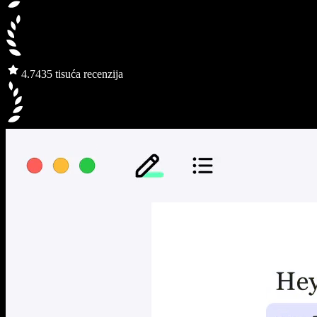
4.7
435 tisuća recenzija