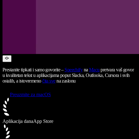
Prestanite tipkati i samo govorite –
Speechify
na
Macu
pretvara vaš govor
u kvalitetan tekst u aplikacijama poput Slacka, Outlooka, Cursora i svih
ostalih, a istovremeno
čita sve
na zaslonu
Preuzmite za macOS
Aplikacija dana
App Store