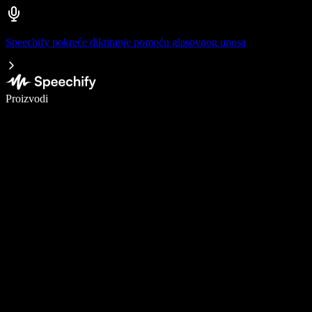
Speechify pokreće diktiranje pomoću glasovnog unosa
Pišite 5× brže uz glasovno diktiranje
Proizvodi
Saznajte više