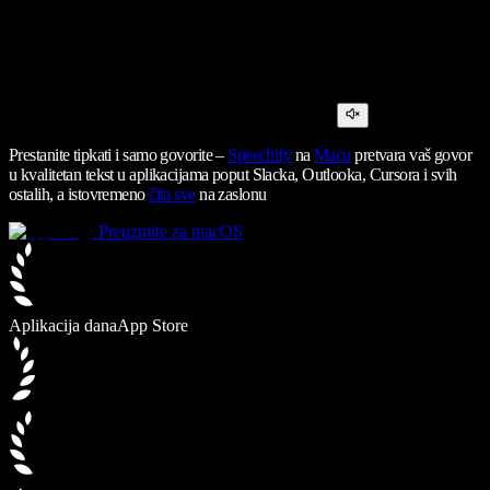
Prestanite tipkati i samo govorite –
Speechify
na
Macu
pretvara vaš govor
u kvalitetan tekst u aplikacijama poput Slacka, Outlooka, Cursora i svih
ostalih, a istovremeno
čita sve
na zaslonu
Preuzmite za macOS
Aplikacija dana
App Store