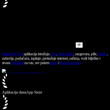
Speechify
iOS
aplikacija istražuje,
čita
,
pripovijeda
, razgovara, piše,
diktira
,
zabavlja, podučava, ispituje, pretražuje internet, sažima, vodi bilješke i
stvara
podcaste
za vas, sve putem
glasa
i
text-to-speecha
Aplikacija dana
App Store