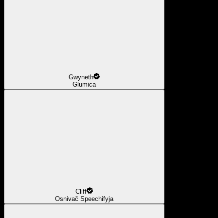
Gwyneth
Glumica
Cliff
Osnivač Speechifyja