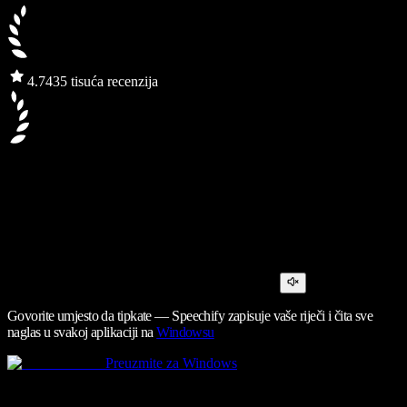
4.7
435 tisuća recenzija
Govorite umjesto da tipkate — Speechify zapisuje vaše riječi i čita sve
naglas u svakoj aplikaciji na
Windowsu
Preuzmite za Windows