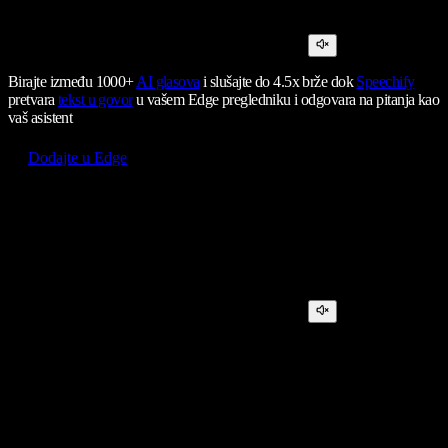
Birajte između 1000+
AI glasova
i slušajte do 4.5x brže dok
Speechify
pretvara
tekst u govor
u vašem Edge pregledniku i odgovara na pitanja kao
vaš asistent
Dodajte u Edge