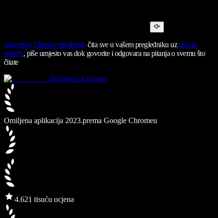
Speechify
Chrome proširenje
čita sve u vašem pregledniku uz
text-to-
speech
, piše umjesto vas dok govorite i odgovara na pitanja o svemu što
čitate
Dodajte u Chrome
Omiljena aplikacija 2023.
prema Google Chromeu
4.6
21 tisuću ocjena