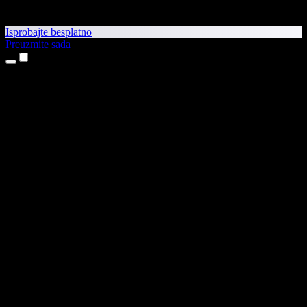
Isprobajte besplatno
Preuzmite sada
Proizvodi
Pretvaranje teksta u govor
Aplikacije za iPhone i iPad
Aplikacija za Android
Proširenje za Chrome
Proširenje za Edge
Web-aplikacija
Aplikacija za Mac
Aplikacija za Windows
AI generator glasova
Glasovna naracija
Sinkronizacija glasa
Kloniranje glasa