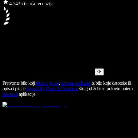
4.7
435 tisuća recenzija
Pretvorite bilo koji
tekst u govor
,
stvorite podcaste
iz bilo koje datoteke ili
opisa i pitajte
Speechify Voice AI Assistant
što god želite u pokretu putem
Android
aplikacije