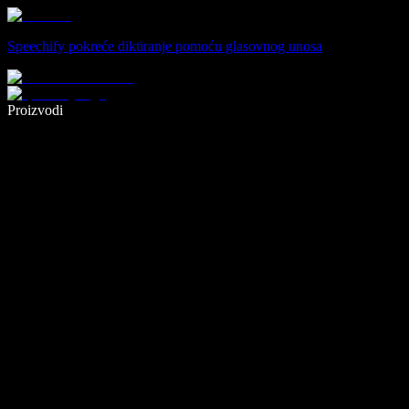
Speechify pokreće diktiranje pomoću glasovnog unosa
Pišite 5× brže uz glasovno diktiranje
Proizvodi
Saznajte više