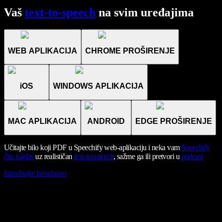
Vaš
text-to-speech
na svim uređajima
WEB APLIKACIJA
CHROME PROŠIRENJE
iOS
WINDOWS APLIKACIJA
MAC APLIKACIJA
ANDROID
EDGE PROŠIRENJE
Učitajte bilo koji PDF u Speechify web-aplikaciju i neka vam
Speechify
čita naglas
uz realističan
text-to-speech
, sažme ga ili pretvori u
podcast
Isprobajte besplatno