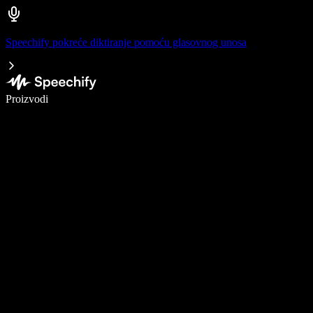
Speechify pokreće diktiranje pomoću glasovnog unosa
Pišite 5× brže uz glasovno diktiranje
Proizvodi
Saznajte više