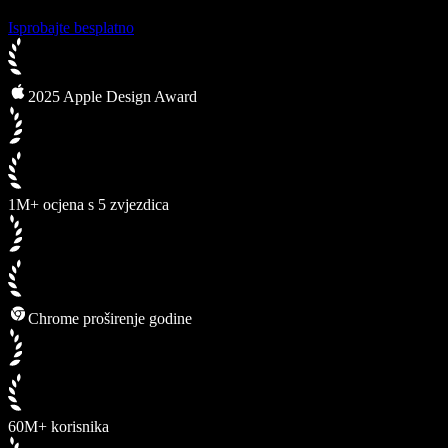
Isprobajte besplatno
2025 Apple Design Award
1M+ ocjena s 5 zvjezdica
Chrome proširenje godine
60M+ korisnika