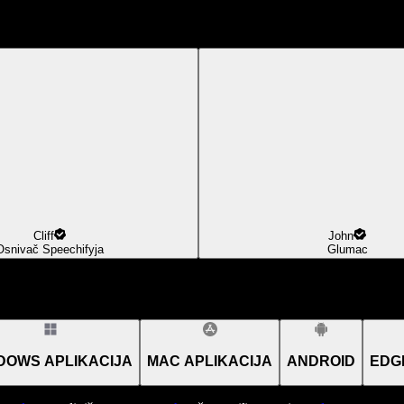
Cliff
John
Osnivač Speechifyja
Glumac
DOWS APLIKACIJA
MAC APLIKACIJA
ANDROID
EDG