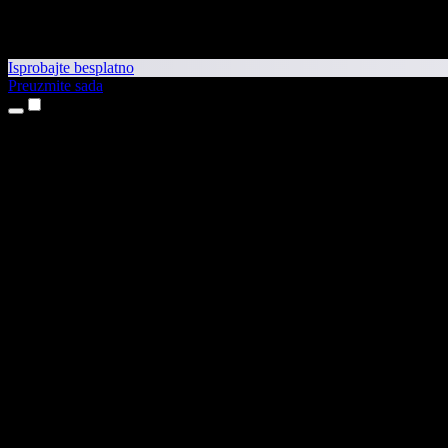
Isprobajte besplatno
Preuzmite sada
Proizvodi
Pretvaranje teksta u govor
Aplikacije za iPhone i iPad
Aplikacija za Android
Proširenje za Chrome
Proširenje za Edge
Web-aplikacija
Aplikacija za Mac
Aplikacija za Windows