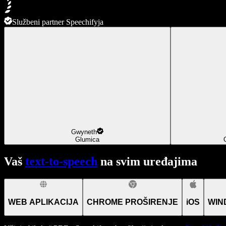
Službeni partner Speechifyja
Gwyneth
Glumica
Vaš
text-to-speech
na svim uređajima
WEB APLIKACIJA
CHROME PROŠIRENJE
iOS
WIN