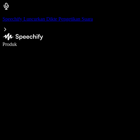
Speechify Luncurkan Dikte Pengetikan Suara
Menulis 5× lebih cepat dengan dikte suara
Produk
Pelajari lebih lanjut