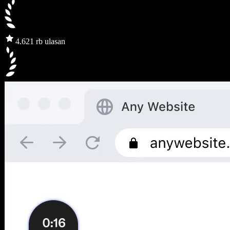
4.6
21 rb ulasan