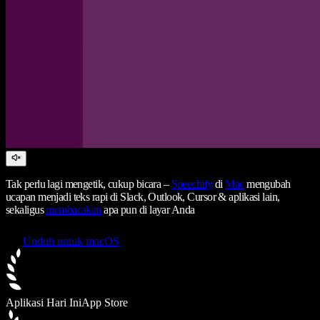
Tak perlu lagi mengetik, cukup bicara –
Speechify
di
Mac
mengubah
ucapan menjadi teks rapi di Slack, Outlook, Cursor & aplikasi lain,
sekaligus
membacakan
apa pun di layar Anda
Unduh untuk macOS
Aplikasi Hari Ini
App Store