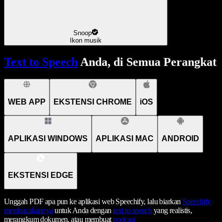
Snoop
Ikon musik
Text to Speech
Anda, di Semua Perangkat
WEB APP
EKSTENSI CHROME
iOS
APLIKASI WINDOWS
APLIKASI MAC
ANDROID
EKSTENSI EDGE
Unggah PDF apa pun ke aplikasi web Speechify, lalu biarkan
Speechify
membacakannya
untuk Anda dengan
text to speech
yang realistis,
merangkum dokumen, atau membuat
podcast