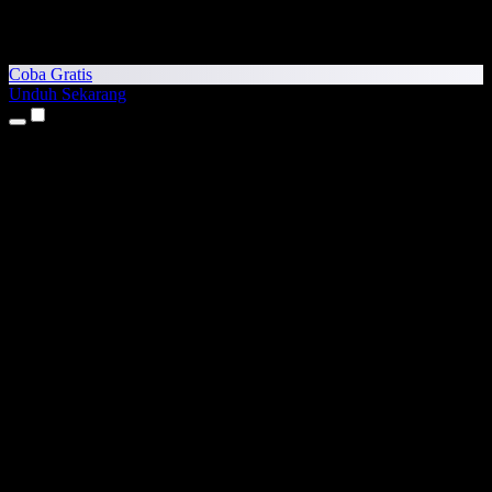
Coba Gratis
Unduh Sekarang
Produk
Teks ke Suara
Aplikasi iPhone & iPad
Aplikasi Android
Ekstensi Chrome
Ekstensi Edge
Aplikasi Web
Aplikasi Mac
Aplikasi Windows