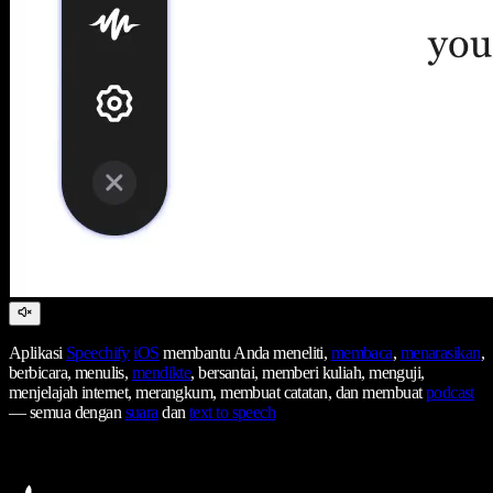
Aplikasi
Speechify
iOS
membantu Anda meneliti,
membaca
,
menarasikan
,
berbicara, menulis,
mendikte
, bersantai, memberi kuliah, menguji,
menjelajah internet, merangkum, membuat catatan, dan membuat
podcast
— semua dengan
suara
dan
text to speech