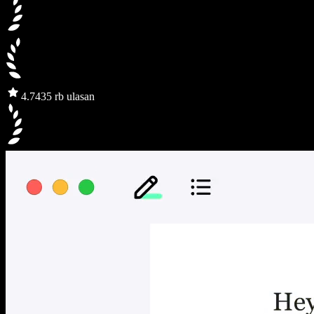
4.7
435 rb ulasan