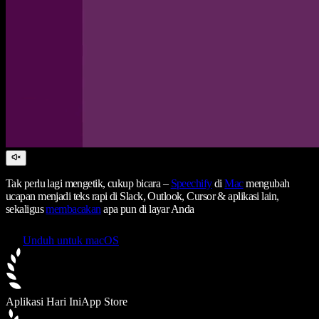
Tak perlu lagi mengetik, cukup bicara –
Speechify
di
Mac
mengubah
ucapan menjadi teks rapi di Slack, Outlook, Cursor & aplikasi lain,
sekaligus
membacakan
apa pun di layar Anda
Unduh untuk macOS
Aplikasi Hari Ini
App Store