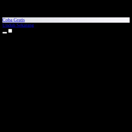
Coba Gratis
Unduh Sekarang
Produk
Teks ke Suara
Aplikasi iPhone & iPad
Aplikasi Android
Ekstensi Chrome
Ekstensi Edge
Aplikasi Web
Aplikasi Mac
Aplikasi Windows