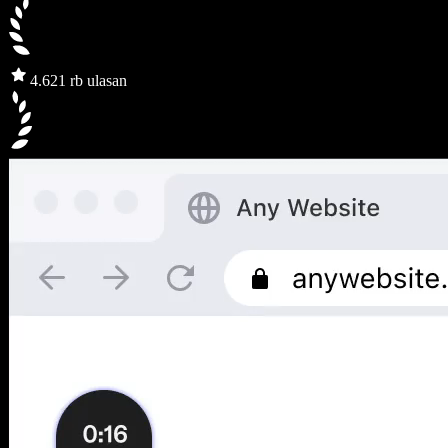
4.6
21 rb ulasan