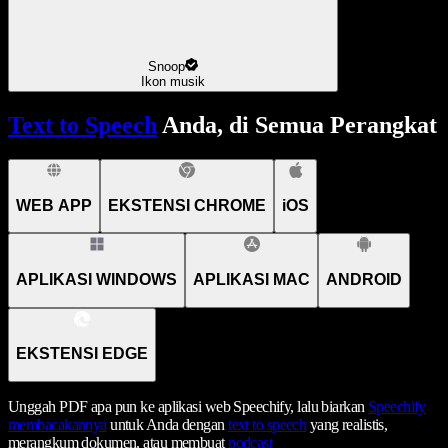
Snoop
Ikon musik
Text to Speech
Anda, di Semua Perangkat
WEB APP
EKSTENSI CHROME
iOS
APLIKASI WINDOWS
APLIKASI MAC
ANDROID
EKSTENSI EDGE
Unggah PDF apa pun ke aplikasi web Speechify, lalu biarkan
Speechify
membacakannya
untuk Anda dengan
text to speech
yang realistis,
merangkum dokumen, atau membuat
podcast