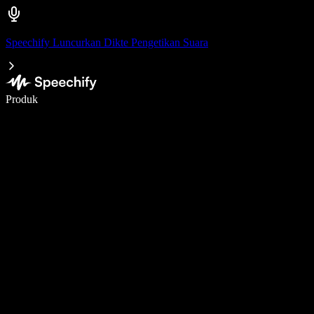
Speechify Luncurkan Dikte Pengetikan Suara
Menulis 5× lebih cepat dengan dikte suara
Produk
Pelajari lebih lanjut