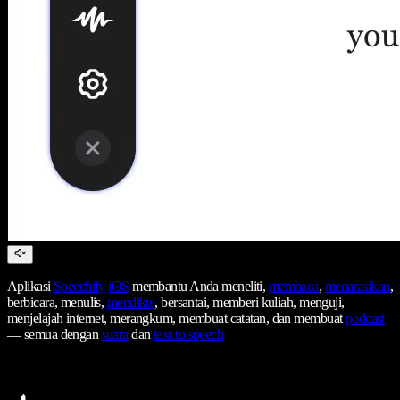
Aplikasi
Speechify
iOS
membantu Anda meneliti,
membaca
,
menarasikan
,
berbicara, menulis,
mendikte
, bersantai, memberi kuliah, menguji,
menjelajah internet, merangkum, membuat catatan, dan membuat
podcast
— semua dengan
suara
dan
text to speech