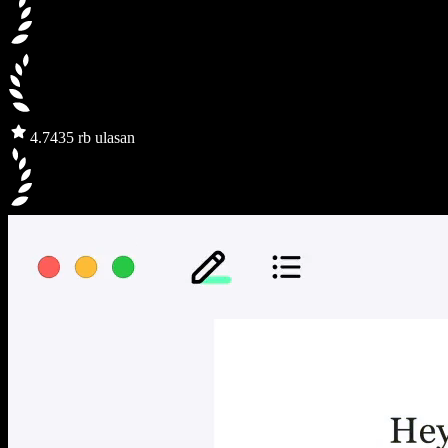
4.7
435 rb ulasan